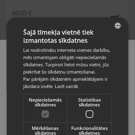
60.00
€
No
2.73
€
/mēn.
Šajā tīmekļa vietnē tiek
izmantotas sīkdatnes
LATVIAN
Lai nodrošinātu interneta vietnes darbību,
RUSSIAN
mēs izmantojam obligāti nepieciešamās
LITHUANIAN
sīkdatnes. Turpinot lietot mūsu vietni, jūs
Pasūtījumi tiks piegādāti uz
piekrītat šo sīkdatņu izmantošanai.
izvēlēto valsti
Par pārējām sīkdatnēm apmeklētājiem ir
jāizdara izvēle.
Lasīt vairāk
Vietnes saturs būs attēlots izvēlētajā
valodā
Makita DUC357
Nepieciešamās
Statistikas
sīkdatnes
sīkdatnes
Valmiera, Rīgas iela 23
Valsts
Stāvoklis Lietots (Garantija 6 mēneši)
235.00
€
Mērķēšanas
Funkcionalitātes
sīkdatnes
sīkdatnes
No
10.68
€
/mēn.