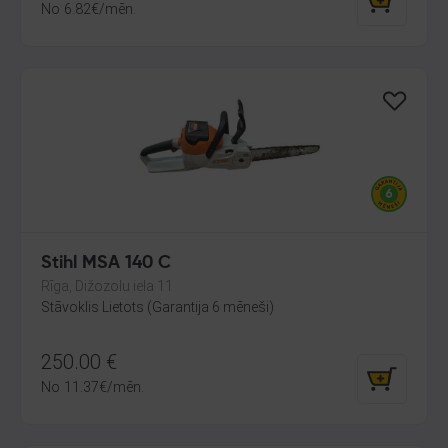
No
6.82
€
/mēn.
Stihl MSA 140 C
Rīga, Dižozolu iela 11
Stāvoklis Lietots (Garantija 6 mēneši)
250.00
€
No
11.37
€
/mēn.