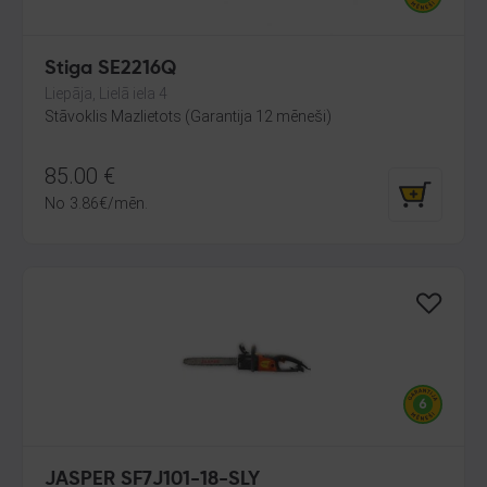
Stiga SE2216Q
Liepāja, Lielā iela 4
Stāvoklis Mazlietots (Garantija 12 mēneši)
85.00
€
No
3.86
€
/mēn.
JASPER SF7J101-18-SLY