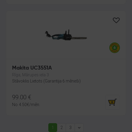
Makita UC3551A
Rīga, Mārupes iela 3
Stāvoklis Lietots (Garantija 6 mēneši)
99.00
€
No
4.50
€
/mēn.
1
2
3
(current)
Next