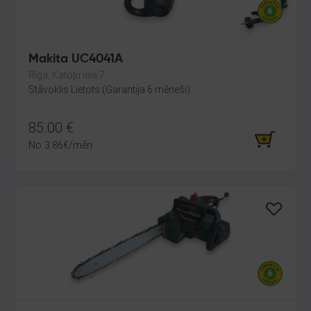
Makita UC4041A
Rīga, Katoļu iela 7
Stāvoklis Lietots (Garantija 6 mēneši)
85.00
€
No
3.86
€
/mēn.