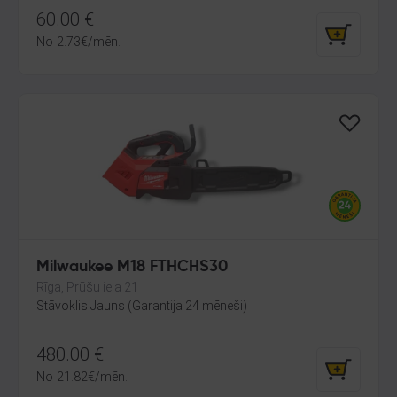
60.00
€
No
2.73
€
/mēn.
Milwaukee M18 FTHCHS30
Rīga, Prūšu iela 21
Stāvoklis Jauns (Garantija 24 mēneši)
480.00
€
No
21.82
€
/mēn.