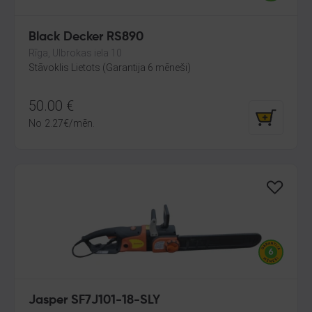
Black Decker RS890
Rīga, Ulbrokas iela 10
Stāvoklis Lietots (Garantija 6 mēneši)
50.00
€
No
2.27
€
/mēn.
Jasper SF7J101-18-SLY