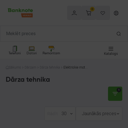
0
Telefoni
Datori
Remontam
Katalogs
Sākums
Dārzam
Dārza tehnika
Elektriskie motor
zāģi
Dārza tehnika
1
30
Jaunākās preces
Rādīt: