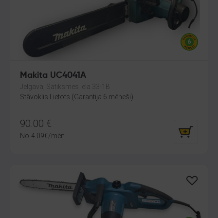
Makita UC4041A
Jelgava, Satiksmes iela 33-1B
Stāvoklis Lietots (Garantija 6 mēneši)
90.00
€
No
4.09
€
/mēn.