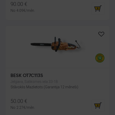
90.00
€
No
4.09
€
/mēn.
BESK OT7C113S
Jelgava, Satiksmes iela 33-1B
Stāvoklis Mazlietots (Garantija 12 mēneši)
50.00
€
No
2.27
€
/mēn.