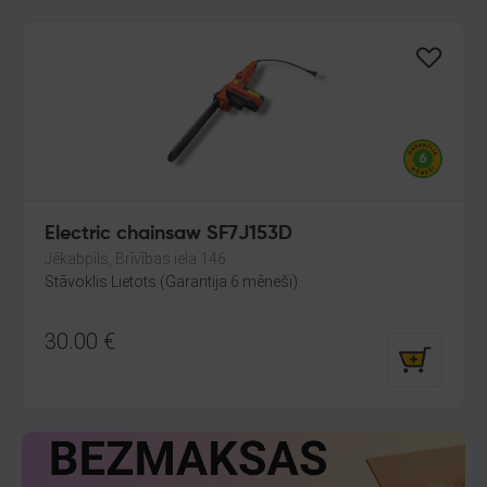
Electric chainsaw SF7J153D
Jēkabpils, Brīvības iela 146
Stāvoklis Lietots (Garantija 6 mēneši)
30.00
€