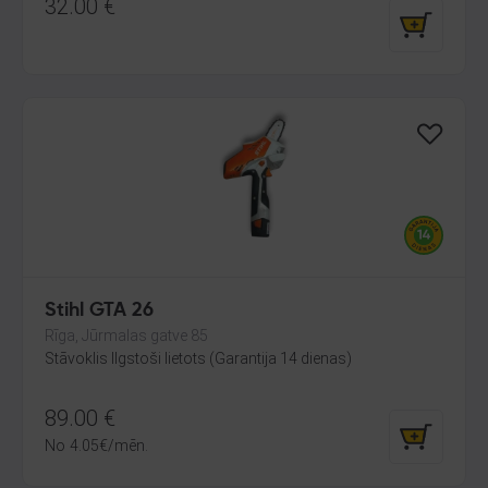
32.00
€
Stihl GTA 26
Rīga, Jūrmalas gatve 85
Stāvoklis Ilgstoši lietots (Garantija 14 dienas)
89.00
€
No
4.05
€
/mēn.