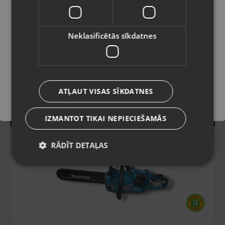
Valoda
Latviešu / Latvian
Neklasificētās sīkdatnes
Saglabāt
ATĻAUT VISAS SĪKDATNES
IZMANTOT TIKAI NEPIECIEŠAMĀS
RĀDĪT DETAĻAS