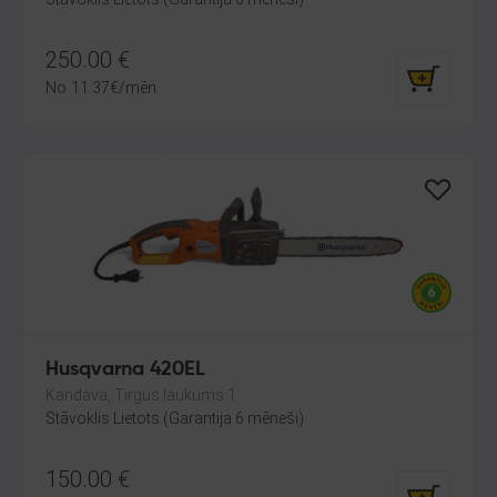
250.00
€
No
11.37
€
/mēn.
Husqvarna 420EL
Kandava, Tirgus laukums 1
Stāvoklis Lietots (Garantija 6 mēneši)
150.00
€