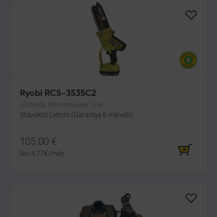
Ryobi RCS-3535C2
Jūrmala, Nometņu iela 12-8
Stāvoklis Lietots (Garantija 6 mēneši)
105.00
€
No
4.77
€
/mēn.