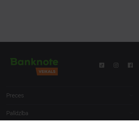
pie Banknote.
Preces
Palīdzība
Informācija