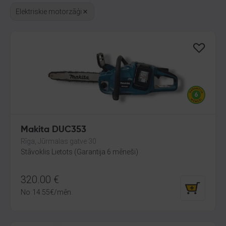
Elektriskie motorzāģi
Makita DUC353
Rīga, Jūrmalas gatve 30
Stāvoklis Lietots (Garantija 6 mēneši)
320.00
€
No
14.55
€
/mēn.