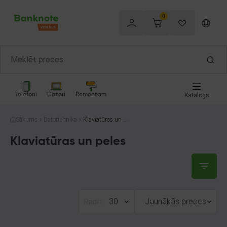
0
Telefoni
Datori
Remontam
Katalogs
Sākums
Datortehnika
Klaviatūras un p
eles
Klaviatūras un peles
30
Jaunākās preces
Rādīt: