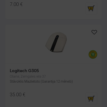
7.00
€
Logitech G305
Olaine, Zemgales iela 37
Stāvoklis Mazlietots (Garantija 12 mēneši)
35.00
€