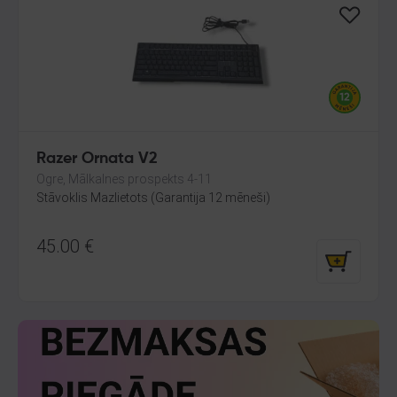
Razer Ornata V2
Ogre, Mālkalnes prospekts 4-11
Stāvoklis Mazlietots (Garantija 12 mēneši)
45.00
€