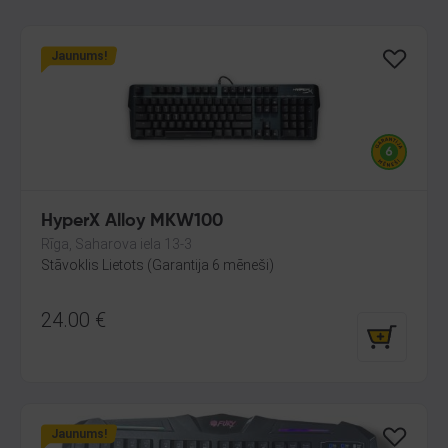
Jaunums!
HyperX Alloy MKW100
Rīga, Saharova iela 13-3
Stāvoklis Lietots (Garantija 6 mēneši)
24.00
€
Jaunums!