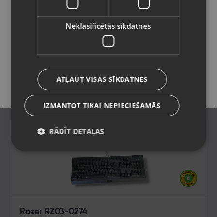
Latviešu / Latvian
Neklasificētās sīkdatnes
Saglabāt
ATĻAUT VISAS SĪKDATNES
IZMANTOT TIKAI NEPIECIEŠAMĀS
RĀDĪT DETAĻAS
Razer RZ03-0274