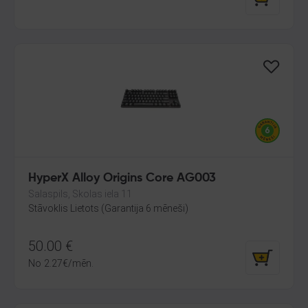
HyperX Alloy Origins Core AG003
Salaspils, Skolas iela 11
Stāvoklis Lietots (Garantija 6 mēneši)
50.00
€
No
2.27
€
/mēn.