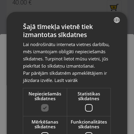
40.00
€
Šajā tīmekļa vietnē tiek
izmantotas sīkdatnes
LATVIAN
Lai nodrošinātu interneta vietnes darbību,
RUSSIAN
mēs izmantojam obligāti nepieciešamās
LITHUANIAN
sīkdatnes. Turpinot lietot mūsu vietni, jūs
Pasūtījumi tiks piegādāti uz
piekrītat šo sīkdatņu izmantošanai.
izvēlēto valsti
Par pārējām sīkdatnēm apmeklētājiem ir
jāizdara izvēle.
Lasīt vairāk
Vietnes saturs būs attēlots izvēlētajā
Dark Project Fuji 2
valodā
Daugavpils, 18.novembra iela 171-31
Nepieciešamās
Statistikas
sīkdatnes
sīkdatnes
Stāvoklis Mazlietots (Garantija 12 mēneši)
Valsts
70.00
€
Mērķēšanas
Funkcionalitātes
No
3.18
€
/mēn.
sīkdatnes
sīkdatnes
Valoda