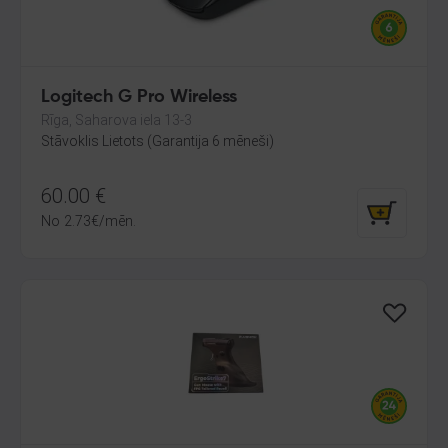
Logitech G Pro Wireless
Rīga, Saharova iela 13-3
Stāvoklis Lietots (Garantija 6 mēneši)
60.00
€
No
2.73
€
/mēn.