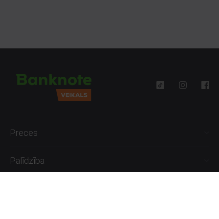
ražotājiem, piemēram,
Logitech, Microsoft, Dell u.c.,
kā arī
nišas zīmoliem, piemēram, Anker un Razer. Ātri un lēti
iegādājies visu nepieciešamo savam datoram pie Banknote!
Preces
Palīdzība
Informācija