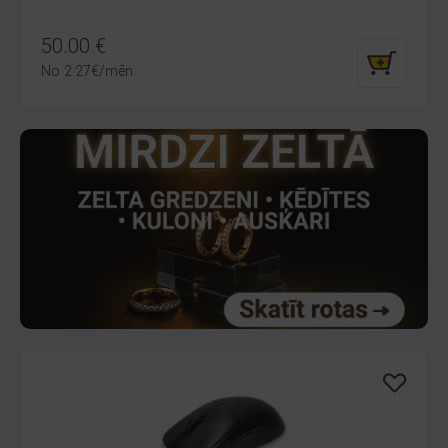
50.00
€
No
2.27
€
/mēn.