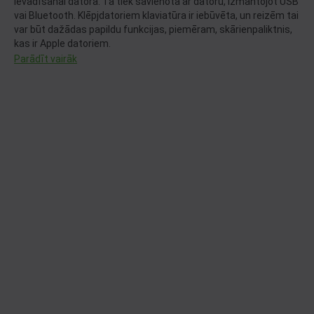
ievadīšanai datorā. Tā tiek savienota ar datoru, izmantojot USB
vai Bluetooth. Klēpjdatoriem klaviatūra ir iebūvēta, un reizēm tai
var būt dažādas papildu funkcijas, piemēram, skārienpaliktnis,
kas ir Apple datoriem.
Parādīt vairāk
Ir pieejami dažādi tastatūru veidi, tostarp mehāniskā klaviatūra,
membrānas un bezvadu klaviatūra, kā arī daudz dažādu
zīmolu, piemēram,
Logitech, Microsoft, Dell, HP un Razer.
Labas kvalitātes datora klaviatūra var padarīt rakstīšanu
ērtāku un efektīvāku.
“Gaming klaviatūras” ir īpaši izstrādāts datorspēlēm. Šīm
tastatūrām bieži vien ir papildu funkcijas, kas paredzētas, lai
uzlabotu spēlēšanas pieredzi, piemēram, programmējami
taustiņi, pielāgojams apgaismojums un mehāniski slēdži.
Datora pele ļauj navigēt un mijiedarboties ar datoru, pārvietojot
kursoru uz ekrāna. Tās ir dažāda veida, piemēram, vadu un
bezvadu. Peles ar vadu parasti ir uzticamākas, savukārt
bezvadu peles nodrošina lielāku kustību brīvību. Gaming peles
arī ir atsevišķa kategorija, kuras labprāt iegādājas datorspēļu
cienītāji. Tām ir pielāgojamas pogas un apgaismojums, un
augstāka jūtība (DPI). Ir pieejamas peles no labi pazīstamiem