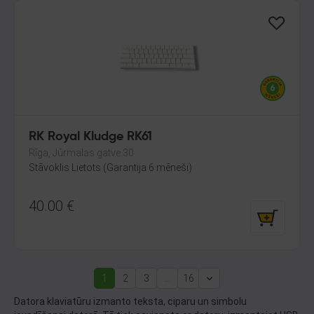
RK Royal Kludge RK61
Rīga, Jūrmalas gatve 30
Stāvoklis Lietots (Garantija 6 mēneši)
40.00
€
1
2
3
...
16
(current)
Next
Datora klaviatūru izmanto teksta, ciparu un simbolu