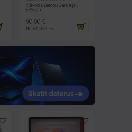
Stāvoklis Lietots (Garantija 6
mēneši)
90.00
€
No
4.09
€
/mēn.