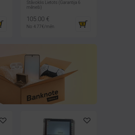
Stāvoklis Lietots (Garantija 6
mēneši)
105.00
€
No
4.77
€
/mēn.