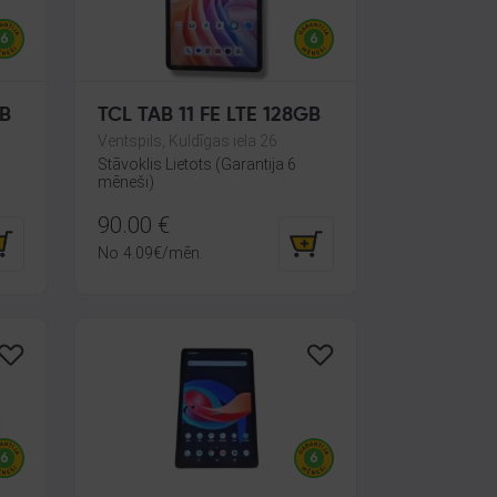
GB
TCL TAB 11 FE LTE 128GB
Ventspils, Kuldīgas iela 26
Stāvoklis Lietots (Garantija 6
mēneši)
90.00
€
No
4.09
€
/mēn.