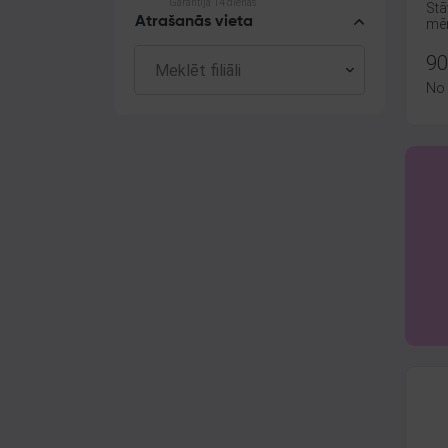
Garantija 14 dienas
Stā
Atrašanās vieta
mēn
90
No