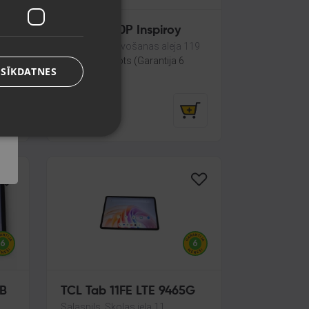
Huion H950P Inspiroy
Rēzekne, Atbrīvošanas aleja 119
Stāvoklis Lietots (Garantija 6
 SĪKDATNES
mēneši)
35.00
€
GB
TCL Tab 11FE LTE 9465G
Salaspils, Skolas iela 11