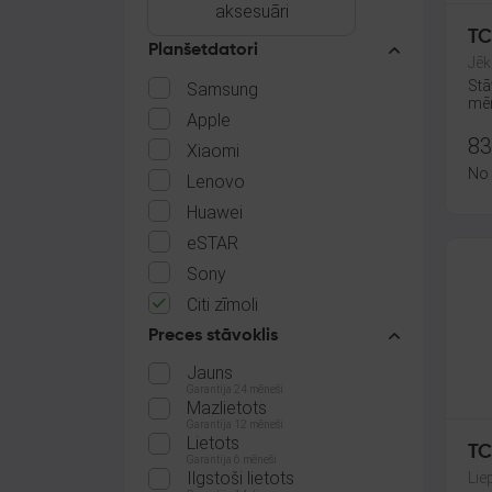
aksesuāri
TC
Planšetdatori
Jēk
Stā
Samsung
mēn
Apple
83
Xiaomi
No
Lenovo
Huawei
eSTAR
Sony
Citi zīmoli
Preces stāvoklis
Jauns
Garantija 24 mēneši
Mazlietots
Garantija 12 mēneši
Lietots
TC
Garantija 6 mēneši
Ilgstoši lietots
Lie