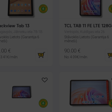
ackview Tab 13
TCL TAB 11 FE LTE 128
gavpils, Jātnieku iela 78-1B
Ventspils, Kuldīgas iela 26
voklis Lietots (Garantija 6
Stāvoklis Lietots (Garantija 6
eši)
mēneši)
.00
€
90.00
€
3.41
€
/mēn.
No
4.09
€
/mēn.