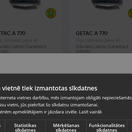
TAC A 770
GETAC A 770
a, Jūrmalas gatve 30
Rīga, Jūrmalas gatve 30
voklis Lietots (Garantija 6
Stāvoklis Lietots (Garantija 6
eši)
mēneši)
5.00
€
105.00
€
4.77
€
/mēn.
No
4.77
€
/mēn.
Pasūtījumi tiks piegādāti uz izvēlēto
 vietnē tiek izmantotas sīkdatnes
valsti
nterneta vietnes darbību, mēs izmantojam obligāti nepieciešamās
Vietnes saturs būs attēlots izvēlētajā valodā
su vietni, jūs piekrītat šo sīkdatņu izmantošanai.
tnēm apmeklētājiem ir jāizdara izvēle.
Lasīt vairāk
Valsts
s
Statistikas
Mērķēšanas
Funkcionalitātes
sīkdatnes
sīkdatnes
sīkdatnes