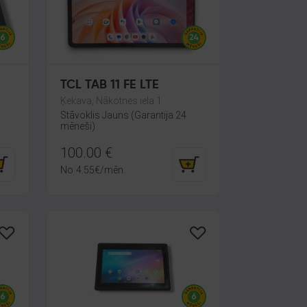
TCL TAB 11 FE LTE
Ķekava, Nākotnes iela 1
Stāvoklis Jauns (Garantija 24
mēneši)
100.00
€
No
4.55
€
/mēn.