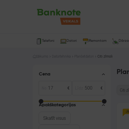
Telefoni
Datori
Remontam
Dārz
Sākums
Datortehnika
Planšetdatori
Citi zīmoli
Pla
Cena
No
€
Līdz
€
Citi 
Apakškategorijas
J
Skatīt visus