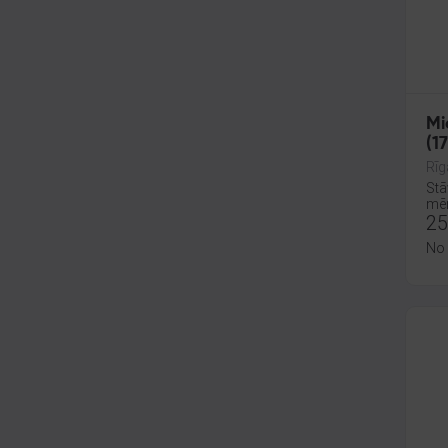
Mi
(1
Rīg
Stā
mēn
25
No