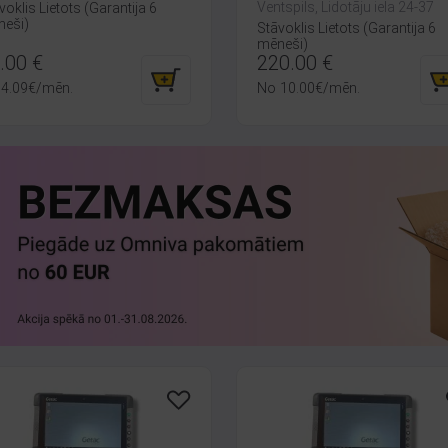
Ventspils, Lidotāju iela 24-37
voklis Lietots (Garantija 6
eši)
Stāvoklis Lietots (Garantija 6
mēneši)
.00
€
220.00
€
4.09
€
/mēn.
No
10.00
€
/mēn.