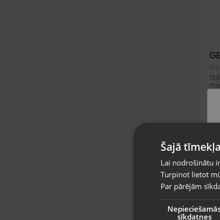
GE
Rīg
Stā
mēn
10
No
Šajā tīmekļa
Lai nodrošinātu i
Turpinot lietot mū
Par pārējām sīkda
Nepieciešamā
sīkdatnes