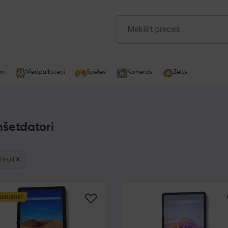
am
Viedpulksteņi
Spēles
Kameras
Zelts
nšetdatori
zīmoli
aunums!