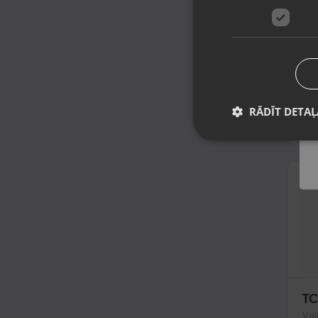
GE
Rīg
Stā
mēn
10
RĀDĪT DETAĻ
No
TC
Val