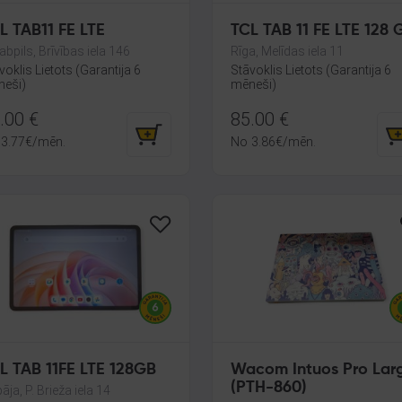
L TAB11 FE LTE
TCL TAB 11 FE LTE 128 
abpils, Brīvības iela 146
Rīga, Melīdas iela 11
voklis Lietots (Garantija 6
Stāvoklis Lietots (Garantija 6
eši)
mēneši)
.00
€
85.00
€
3.77
€
/mēn.
No
3.86
€
/mēn.
L TAB 11FE LTE 128GB
Wacom Intuos Pro Lar
(PTH-860)
pāja, P. Brieža iela 14