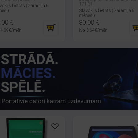
171-31
voklis Lietots (Garantija 6
eši)
Stāvoklis Lietots (Garantija 6
mēneši)
.00
€
80.00
€
4.09
€
/mēn.
No
3.64
€
/mēn.