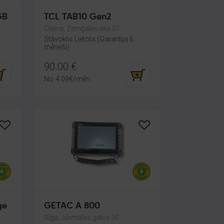
GB
TCL TAB10 Gen2
Olaine, Zemgales iela 37
Stāvoklis Lietots (Garantija 6
mēneši)
90.00
€
No
4.09
€
/mēn.
ge
GETAC A 800
Rīga, Jūrmalas gatve 30