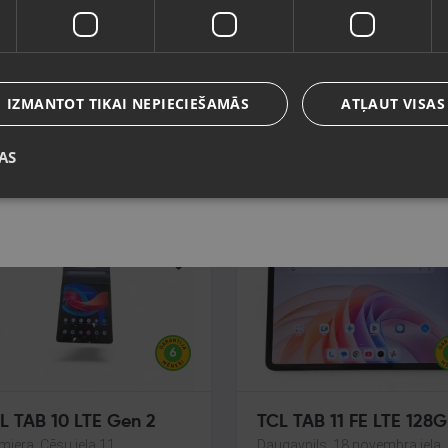
Valoda
TAC A 770
GETAC A 770
a, Jūrmalas gatve 30
Rīga, Jūrmalas gatve 30
Latviešu / Latvian
voklis Lietots (Garantija 6
Stāvoklis Lietots (Garantija 6
IZMANTOT TIKAI NEPIECIEŠAMĀS
ATĻAUT VISAS
eši)
mēneši)
5.00
€
105.00
€
AS
Saglabāt
4.77
€
/mēn.
No
4.77
€
/mēn.
L TAB 10 LTE Gen 2
TCL TAB 11 FE LTE 128
miera, Cēsu iela 11
Daugavpils, 18.novembra iela