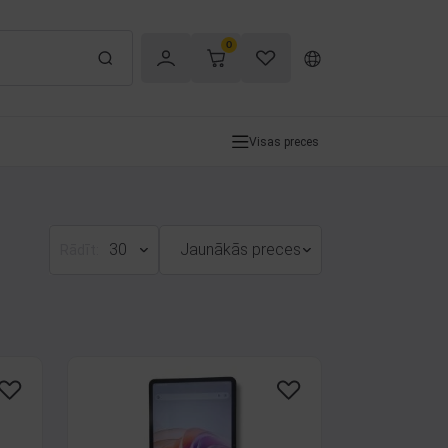
0
Visas preces
30
Jaunākās preces
Rādīt: