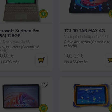
crosoft Surface Pro
TCL 10 TAB MAX 4G
796) 128GB
Ventspils, Lidotāju iela 24-37
a, Dzelzavas iela 53
Stāvoklis Lietots (Garantija 6
mēneši)
voklis Lietots (Garantija 6
eši)
0.00
€
100.00
€
11.37
€
/mēn.
No
4.55
€
/mēn.