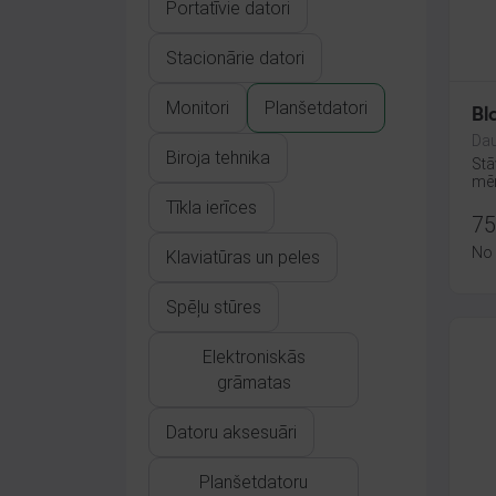
Portatīvie datori
Stacionārie datori
Monitori
Planšetdatori
Bl
Dau
Biroja tehnika
Stā
mēn
Tīkla ierīces
75
No
Klaviatūras un peles
Spēļu stūres
Elektroniskās
grāmatas
Datoru aksesuāri
Planšetdatoru