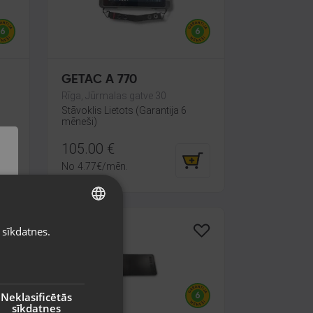
GETAC A 770
Rīga, Jūrmalas gatve 30
Stāvoklis Lietots (Garantija 6
mēneši)
105.00
€
No
4.77
€
/mēn.
 sīkdatnes.
LATVIAN
RUSSIAN
LITHUANIAN
Neklasificētās
sīkdatnes