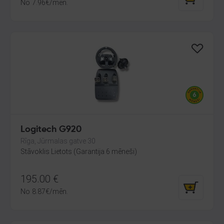
No
7.96
€
/mēn.
Logitech G920
Rīga, Jūrmalas gatve 30
Stāvoklis Lietots (Garantija 6 mēneši)
195.00
€
No
8.87
€
/mēn.