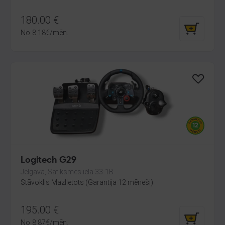
180.00
€
No
8.18
€
/mēn.
Logitech G29
Jelgava, Satiksmes iela 33-1B
Stāvoklis Mazlietots (Garantija 12 mēneši)
195.00
€
No
8.87
€
/mēn.