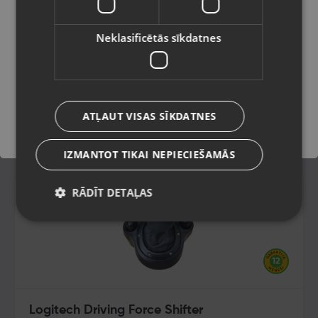
Latviešu / Latvian
Neklasificētās sīkdatnes
Saglabāt
ATĻAUT VISAS SĪKDATNES
IZMANTOT TIKAI NEPIECIEŠAMĀS
RĀDĪT DETAĻAS
Logitech Driving Force Shifter