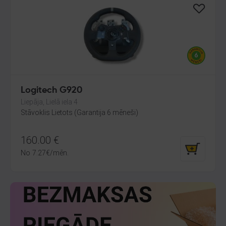
Logitech G920
Liepāja, Lielā iela 4
Stāvoklis Lietots (Garantija 6 mēneši)
160.00
€
No
7.27
€
/mēn.