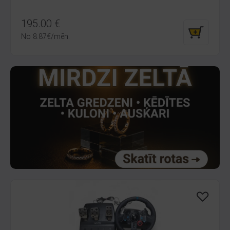
195.00
€
No
8.87
€
/mēn.