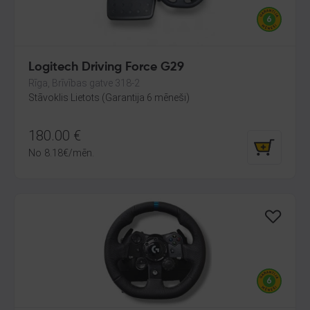
Logitech Driving Force G29
Rīga, Brīvības gatve 318-2
Stāvoklis Lietots (Garantija 6 mēneši)
180.00
€
No
8.18
€
/mēn.