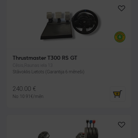
Thrustmaster T300 RS GT
Cēsis,Raunas iela 13
Stāvoklis Lietots (Garantija 6 mēneši)
240.00
€
No
10.91
€
/mēn.