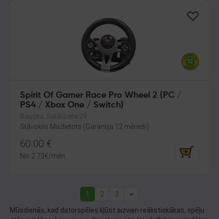
Spirit Of Gamer Race Pro Wheel 2 (PC /
PS4 / Xbox One / Switch)
Bauska, Salātu iela 29
Stāvoklis Mazlietots (Garantija 12 mēneši)
60.00
€
No
2.73
€
/mēn.
1
2
3
(current)
Next
Mūsdienās, kad datorspēles kļūst aizvien reālistiskākas, spēļu