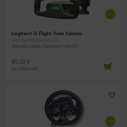
Logitech G Flight Yoke System
Jūrmala, Ventspils šos. 32
Stāvoklis Lietots (Garantija 6 mēneši)
85.00
€
No
3.86
€
/mēn.