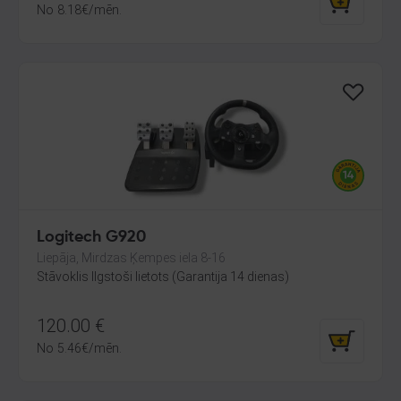
No
8.18
€
/mēn.
Logitech G920
Liepāja, Mirdzas Ķempes iela 8-16
Stāvoklis Ilgstoši lietots (Garantija 14 dienas)
120.00
€
No
5.46
€
/mēn.