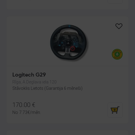
Logitech G29
Rīga, A.Deglava iela 120
Stāvoklis Lietots (Garantija 6 mēneši)
170.00
€
No
7.73
€
/mēn.