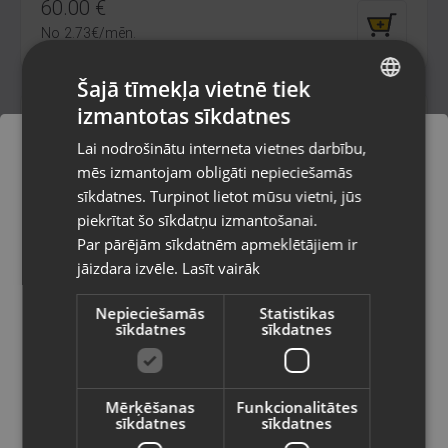
60.00
€
No
2.73
€
/mēn.
Šajā tīmekļa vietnē tiek
izmantotas sīkdatnes
LATVIAN
Lai nodrošinātu interneta vietnes darbību,
RUSSIAN
mēs izmantojam obligāti nepieciešamās
LITHUANIAN
sīkdatnes. Turpinot lietot mūsu vietni, jūs
Pasūtījumi tiks piegādāti uz
piekrītat šo sīkdatņu izmantošanai.
izvēlēto valsti
Par pārējām sīkdatnēm apmeklētājiem ir
jāizdara izvēle.
Lasīt vairāk
Vietnes saturs būs attēlots izvēlētajā
Logitech G920
valodā
Kuldīga, Liepājas iela 9
Nepieciešamās
Statistikas
sīkdatnes
sīkdatnes
Stāvoklis Lietots (Garantija 6 mēneši)
Valsts
190.00
€
Mērķēšanas
Funkcionalitātes
No
8.64
€
/mēn.
sīkdatnes
sīkdatnes
Valoda