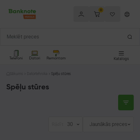
0
Telefoni
Datori
Remontam
Katalogs
Sākums
Datortehnika
Spēļu stūres
Spēļu stūres
30
Jaunākās preces
Rādīt: