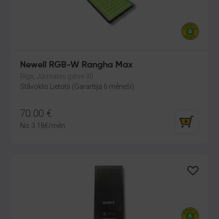
Newell RGB-W Rangha Max
Rīga, Jūrmalas gatve 30
Stāvoklis Lietots (Garantija 6 mēneši)
70.00
€
No
3.18
€
/mēn.