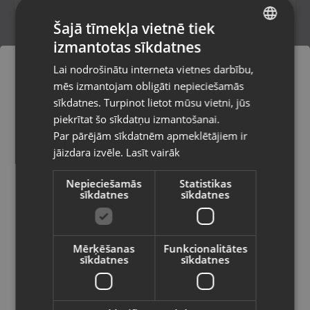
Šajā tīmekļa vietnē tiek
10.00
€
izmantotas sīkdatnes
LATVIAN
Lai nodrošinātu interneta vietnes darbību,
RUSSIAN
mēs izmantojam obligāti nepieciešamās
LITHUANIAN
sīkdatnes. Turpinot lietot mūsu vietni, jūs
Pasūtījumi tiks piegādāti uz
piekrītat šo sīkdatņu izmantošanai.
izvēlēto valsti
Par pārējām sīkdatnēm apmeklētājiem ir
jāizdara izvēle.
Lasīt vairāk
Vietnes saturs būs attēlots izvēlētajā
valodā
Nepieciešamās
Statistikas
sīkdatnes
sīkdatnes
Valsts
Fomei mini LED 15W
Rīga, Melīdas iela 11
Mērķēšanas
Funkcionalitātes
Stāvoklis Mazlietots (Garantija 12 mēneši)
sīkdatnes
sīkdatnes
Valoda
80.00
€
Latviešu / Latvian
No
3.64
€
/mēn.