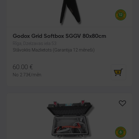
Godox Grid Softbox SGGV 80x80cm
Rīga, Dzelzavas iela 53
Stāvoklis Mazlietots (Garantija 12 mēneši)
60.00
€
No
2.73
€
/mēn.