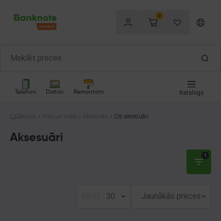
0
Telefoni
Datori
Remontam
Katalogs
Sākums
Foto un video
Aksesuāri
Citi aksesuāri
Aksesuāri
1
30
Jaunākās preces
Rādīt: