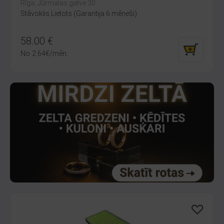
Rīga, Jūrmalas gatve 30
Stāvoklis Lietots (Garantija 6 mēneši)
58.00
€
No
2.64
€
/mēn.