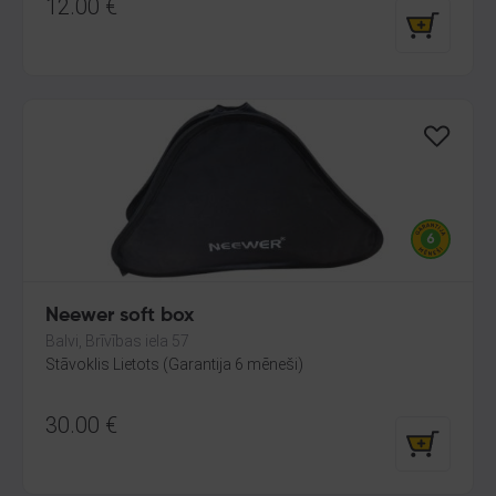
12.00
€
Neewer soft box
Balvi, Brīvības iela 57
Stāvoklis Lietots (Garantija 6 mēneši)
30.00
€