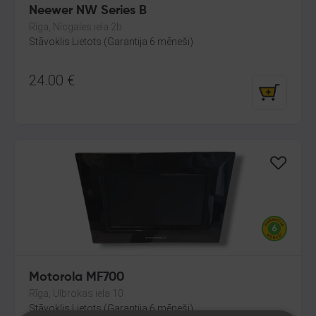
Neewer NW Series B
Rīga, Nīcgales iela 2b
Stāvoklis Lietots (Garantija 6 mēneši)
24.00
€
Motorola MF700
Rīga, Ulbrokas iela 10
Stāvoklis Lietots (Garantija 6 mēneši)