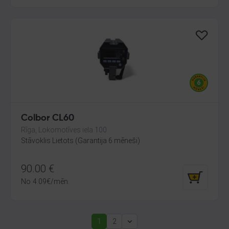
Colbor CL60
Rīga, Lokomotīves iela 100
Stāvoklis Lietots (Garantija 6 mēneši)
90.00
€
No
4.09
€
/mēn.
1
2
(current)
Next