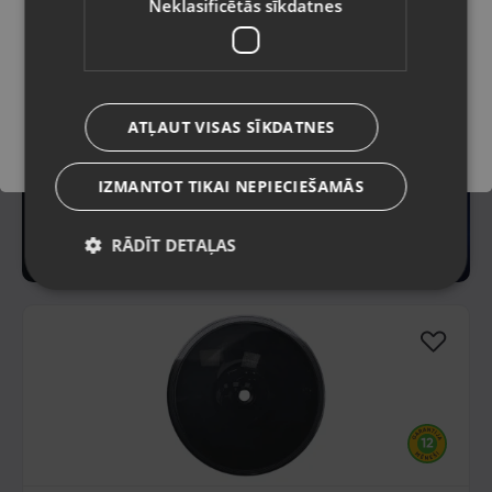
Neklasificētās sīkdatnes
Saglabāt
ATĻAUT VISAS SĪKDATNES
IZMANTOT TIKAI NEPIECIEŠAMĀS
RĀDĪT DETAĻAS