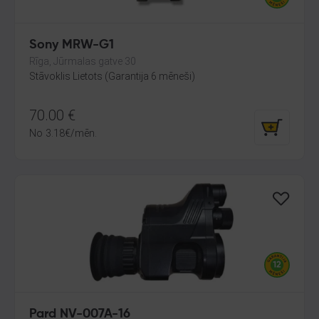
Sony MRW-G1
Rīga, Jūrmalas gatve 30
Stāvoklis Lietots (Garantija 6 mēneši)
70.00
€
No
3.18
€
/mēn.
Pard NV-007A-16