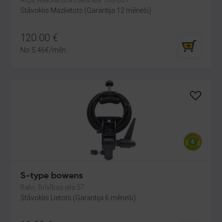
Rīga, Aleksandra Čaka iela 108-601
Stāvoklis Mazlietots (Garantija 12 mēneši)
120.00
€
No
5.46
€
/mēn.
S-type bowens
Balvi, Brīvības iela 57
Stāvoklis Lietots (Garantija 6 mēneši)