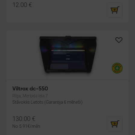
12.00
€
Viltrox dc-550
Rīga, Merķeļa iela 7
Stāvoklis Lietots (Garantija 6 mēneši)
130.00
€
No
5.91
€
/mēn.