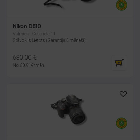
Nikon D810
Valmiera, Cēsu iela 11
Stāvoklis Lietots (Garantija 6 mēneši)
680.00
€
No
30.91
€
/mēn.