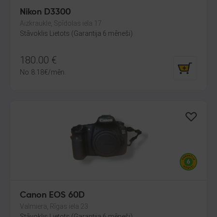
Nikon D3300
Aizkraukle, Spīdolas iela 17
Stāvoklis Lietots (Garantija 6 mēneši)
180.00
€
No
8.18
€
/mēn.
Canon EOS 60D
Valmiera, Rīgas iela 23
Stāvoklis Lietots (Garantija 6 mēneši)