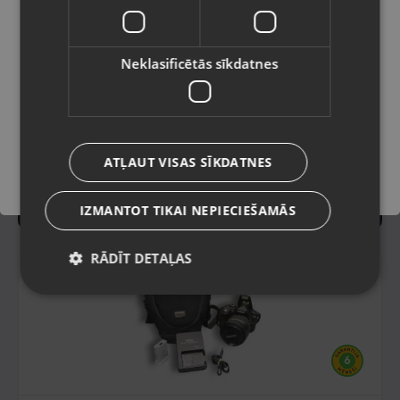
Valoda
Latviešu / Latvian
Neklasificētās sīkdatnes
Saglabāt
ATĻAUT VISAS SĪKDATNES
IZMANTOT TIKAI NEPIECIEŠAMĀS
RĀDĪT DETAĻAS