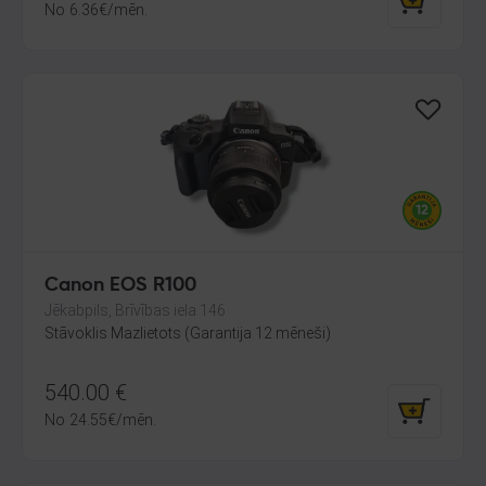
No
6.36
€
/mēn.
Canon EOS R100
Jēkabpils, Brīvības iela 146
Stāvoklis Mazlietots (Garantija 12 mēneši)
540.00
€
No
24.55
€
/mēn.