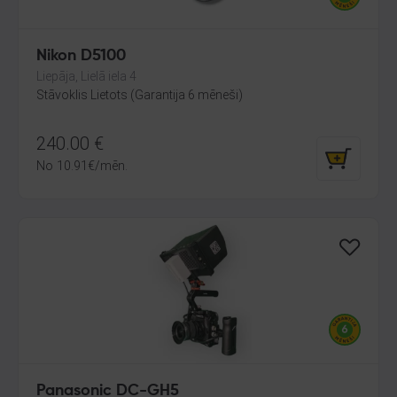
Nikon D5100
Liepāja, Lielā iela 4
Stāvoklis Lietots (Garantija 6 mēneši)
240.00
€
No
10.91
€
/mēn.
Panasonic DC-GH5