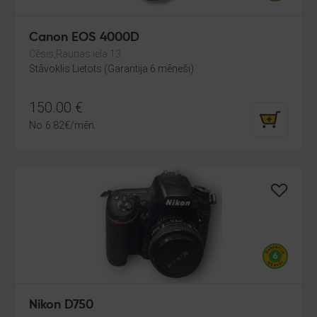
Canon EOS 4000D
Cēsis,Raunas iela 13
Stāvoklis Lietots (Garantija 6 mēneši)
150.00
€
No
6.82
€
/mēn.
Nikon D750