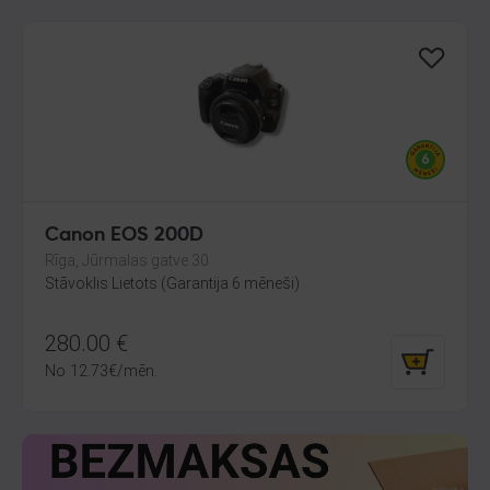
Canon EOS 200D
Rīga, Jūrmalas gatve 30
Stāvoklis Lietots (Garantija 6 mēneši)
280.00
€
No
12.73
€
/mēn.