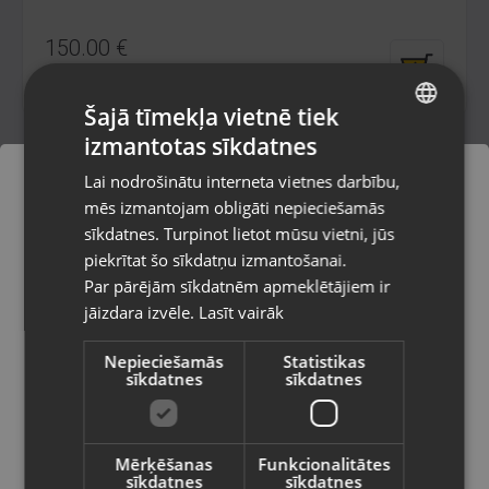
150.00
€
No
6.82
€
/mēn.
Šajā tīmekļa vietnē tiek
izmantotas sīkdatnes
LATVIAN
Lai nodrošinātu interneta vietnes darbību,
RUSSIAN
mēs izmantojam obligāti nepieciešamās
LITHUANIAN
sīkdatnes. Turpinot lietot mūsu vietni, jūs
Pasūtījumi tiks piegādāti uz
piekrītat šo sīkdatņu izmantošanai.
izvēlēto valsti
Par pārējām sīkdatnēm apmeklētājiem ir
jāizdara izvēle.
Lasīt vairāk
Vietnes saturs būs attēlots izvēlētajā
valodā
Canon EOS 600D (Rebel T3i)
Nepieciešamās
Statistikas
sīkdatnes
sīkdatnes
Tukums, Elizabetes iela 6
Valsts
Stāvoklis Lietots (Garantija 6 mēneši)
175.00
€
Mērķēšanas
Funkcionalitātes
sīkdatnes
sīkdatnes
No
7.96
€
/mēn.