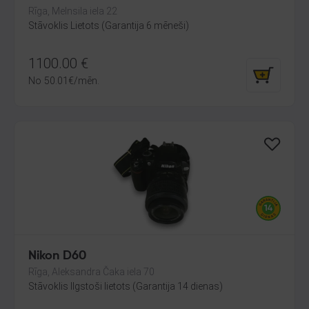
Rīga, Melnsila iela 22
Stāvoklis Lietots (Garantija 6 mēneši)
1100.00
€
No
50.01
€
/mēn.
Nikon D60
Rīga, Aleksandra Čaka iela 70
Stāvoklis Ilgstoši lietots (Garantija 14 dienas)