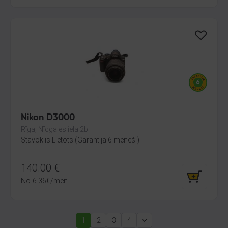
Nikon D3000
Rīga, Nīcgales iela 2b
Stāvoklis Lietots (Garantija 6 mēneši)
140.00
€
No
6.36
€
/mēn.
1
2
3
4
(current)
Next