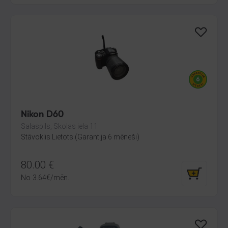
Nikon D60
Salaspils, Skolas iela 11
Stāvoklis Lietots (Garantija 6 mēneši)
80.00
€
No
3.64
€
/mēn.