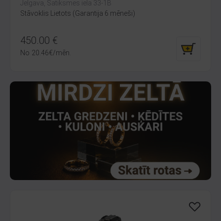
Jelgava, Satiksmes iela 33-1B
Stāvoklis Lietots (Garantija 6 mēneši)
450.00
€
No
20.46
€
/mēn.