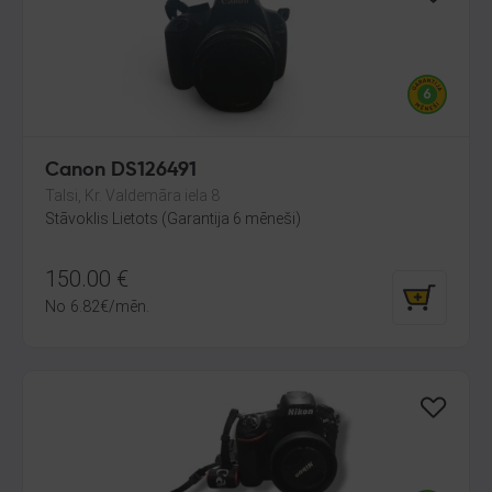
Canon DS126491
Talsi, Kr. Valdemāra iela 8
Stāvoklis Lietots (Garantija 6 mēneši)
150.00
€
No
6.82
€
/mēn.