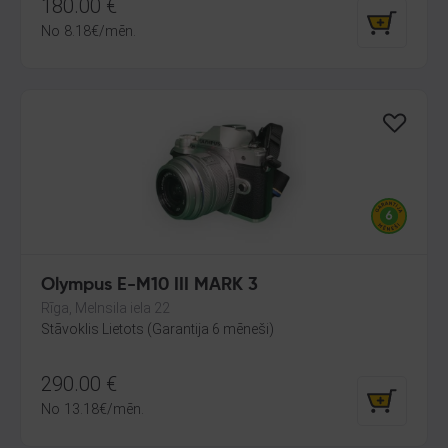
180.00
€
No
8.18
€
/mēn.
Olympus E-M10 III MARK 3
Rīga, Melnsila iela 22
Stāvoklis Lietots (Garantija 6 mēneši)
290.00
€
No
13.18
€
/mēn.