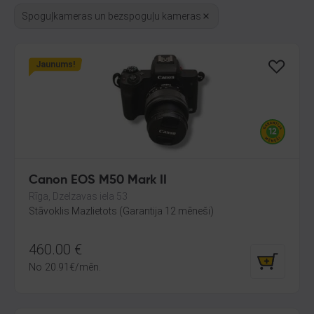
Spoguļkameras un bezspoguļu kameras
Jaunums!
Canon EOS M50 Mark II
Rīga, Dzelzavas iela 53
Stāvoklis Mazlietots (Garantija 12 mēneši)
460.00
€
No
20.91
€
/mēn.