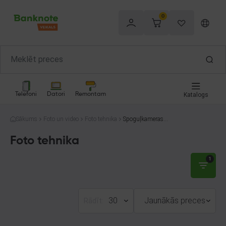
0
Telefoni
Datori
Remontam
Katalogs
Sākums
Foto un video
Foto tehnika
Spoguļkameras u
n bezspoguļu ka
meras
Foto tehnika
1
30
Jaunākās preces
Rādīt: