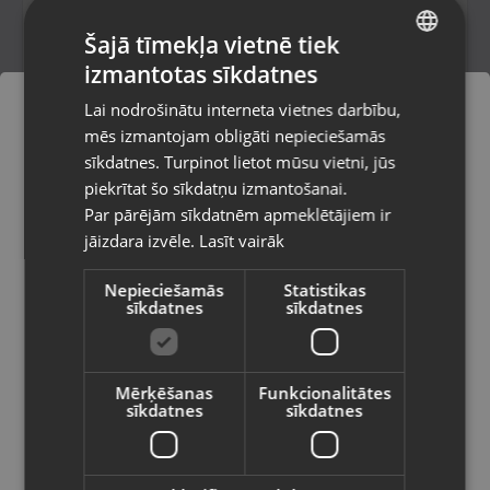
Šajā tīmekļa vietnē tiek
3.00
€
izmantotas sīkdatnes
LATVIAN
Lai nodrošinātu interneta vietnes darbību,
RUSSIAN
mēs izmantojam obligāti nepieciešamās
LITHUANIAN
sīkdatnes. Turpinot lietot mūsu vietni, jūs
Pasūtījumi tiks piegādāti uz
piekrītat šo sīkdatņu izmantošanai.
izvēlēto valsti
Par pārējām sīkdatnēm apmeklētājiem ir
jāizdara izvēle.
Lasīt vairāk
Vietnes saturs būs attēlots izvēlētajā
valodā
Nepieciešamās
Statistikas
sīkdatnes
sīkdatnes
Valsts
Guess "Hardcase Strass Metal Logo iPhone
15" Black
Mērķēšanas
Funkcionalitātes
Salaspils, Skolas iela 11
sīkdatnes
sīkdatnes
Stāvoklis Jauns (Garantija 24 mēneši)
Valoda
12.00
€
Latviešu / Latvian