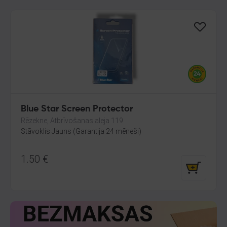
Blue Star Screen Protector
Rēzekne, Atbrīvošanas aleja 119
Stāvoklis Jauns (Garantija 24 mēneši)
1.50
€