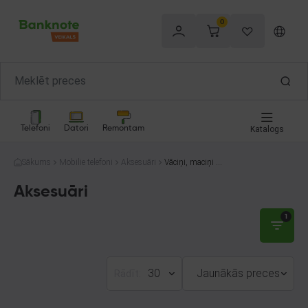
0
Telefoni
Datori
Remontam
Katalogs
Sākums
Mobilie telefoni
Aksesuāri
Vāciņi, maciņi un
stikli
Aksesuāri
1
30
Jaunākās preces
Rādīt: