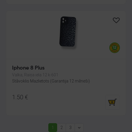
Iphone 8 Plus
Valka, Raiņa iela 12 k-601
Stāvoklis Mazlietots (Garantija 12 mēneši)
1.50
€
1
2
3
(current)
Next