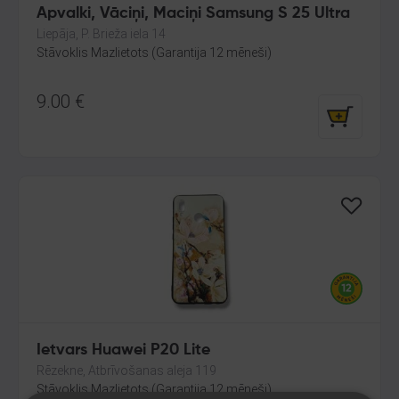
Apvalki, Vāciņi, Maciņi Samsung S 25 Ultra
Liepāja, P. Brieža iela 14
Stāvoklis Mazlietots (Garantija 12 mēneši)
9.00
€
Ietvars Huawei P20 Lite
Rēzekne, Atbrīvošanas aleja 119
Stāvoklis Mazlietots (Garantija 12 mēneši)