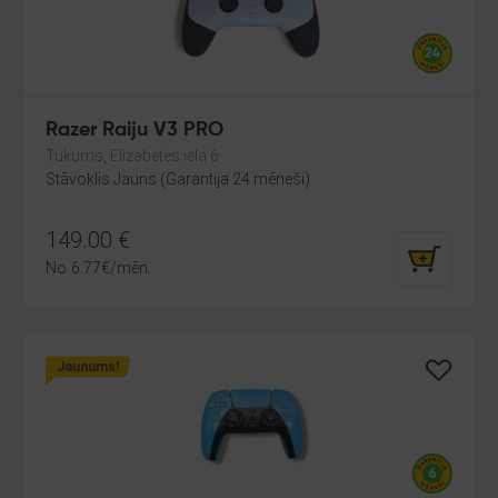
Razer Raiju V3 PRO
Tukums, Elizabetes iela 6
Stāvoklis Jauns (Garantija 24 mēneši)
149.00
€
No
6.77
€
/mēn.
Jaunums!