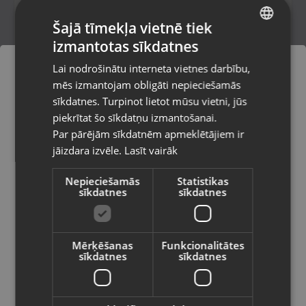
Šajā tīmekļa vietnē tiek
45.00
€
izmantotas sīkdatnes
LATVIAN
Lai nodrošinātu interneta vietnes darbību,
RUSSIAN
mēs izmantojam obligāti nepieciešamās
LITHUANIAN
sīkdatnes. Turpinot lietot mūsu vietni, jūs
Pasūtījumi tiks piegādāti uz
piekrītat šo sīkdatņu izmantošanai.
izvēlēto valsti
Par pārējām sīkdatnēm apmeklētājiem ir
jāizdara izvēle.
Lasīt vairāk
Vietnes saturs būs attēlots izvēlētajā
valodā
Nepieciešamās
Statistikas
sīkdatnes
sīkdatnes
Valsts
Sony PlayStation 5 CFI-ZCT1W
Jēkabpils, Brīvības iela 146
Mērķēšanas
Funkcionalitātes
Stāvoklis Lietots (Garantija 6 mēneši)
sīkdatnes
sīkdatnes
Valoda
45.00
€
Latviešu / Latvian