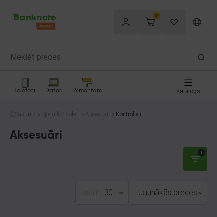
0
Telefoni
Datori
Remontam
Katalogs
Sākums
Spēļu konsoles
Aksesuāri
Kontrolieri
un spēles
Aksesuāri
1
30
Jaunākās preces
Rādīt: