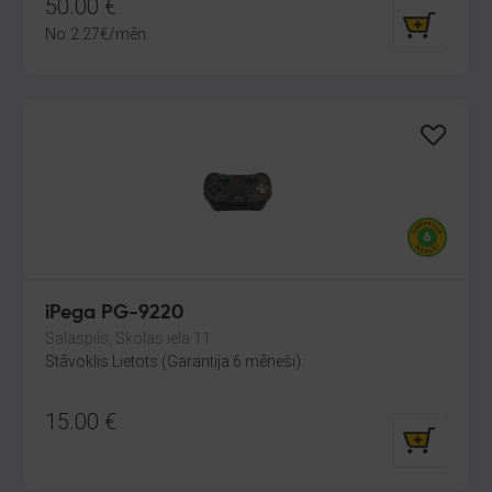
50.00
€
No
2.27
€
/mēn.
iPega PG-9220
Salaspils, Skolas iela 11
Stāvoklis Lietots (Garantija 6 mēneši)
15.00
€