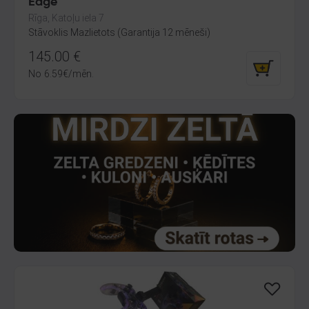
Edge
Rīga, Katoļu iela 7
Stāvoklis Mazlietots (Garantija 12 mēneši)
145.00
€
No
6.59
€
/mēn.