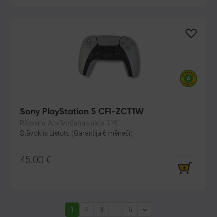
Sony PlayStation 5 CFI-ZCT1W
Rēzekne, Atbrīvošanas aleja 119
Stāvoklis Lietots (Garantija 6 mēneši)
45.00
€
1
2
3
...
6
(current)
Next