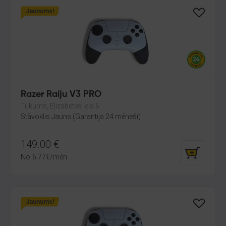
Jaunums!
Razer Raiju V3 PRO
Tukums, Elizabetes iela 6
Stāvoklis Jauns (Garantija 24 mēneši)
149.00
€
No
6.77
€
/mēn.
Jaunums!