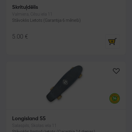
Skrituļdēlis
Valmiera, Cēsu iela 11
Stāvoklis Lietots (Garantija 6 mēneši)
5.00
€
Longisland 55
Salaspils, Skolas iela 11
Stāvoklis Ilgstoši lietots (Garantija 14 dienas)