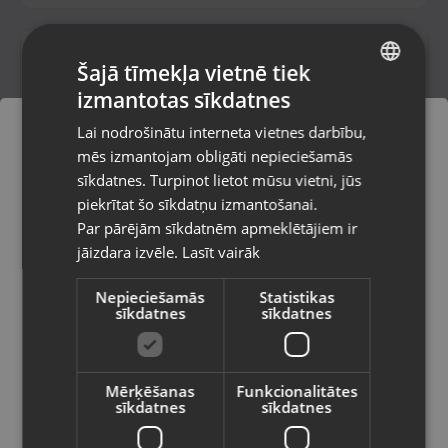
Šajā tīmekļa vietnē tiek
izmantotas sīkdatnes
LATVIAN
Lai nodrošinātu interneta vietnes darbību,
RUSSIAN
mēs izmantojam obligāti nepieciešamās
LITHUANIAN
sīkdatnes. Turpinot lietot mūsu vietni, jūs
Pasūtījumi tiks piegādāti uz
piekrītat šo sīkdatņu izmantošanai.
izvēlēto valsti
Skrituļdēlis
Par pārējām sīkdatnēm apmeklētājiem ir
Liepāja, Lielā iela 4
jāizdara izvēle.
Lasīt vairāk
Vietnes saturs būs attēlots izvēlētajā
Stāvoklis Lietots (Garantija 6 mēneši)
valodā
Nepieciešamās
Statistikas
sīkdatnes
sīkdatnes
9.00
€
Valsts
Mērķēšanas
Funkcionalitātes
sīkdatnes
sīkdatnes
Valoda