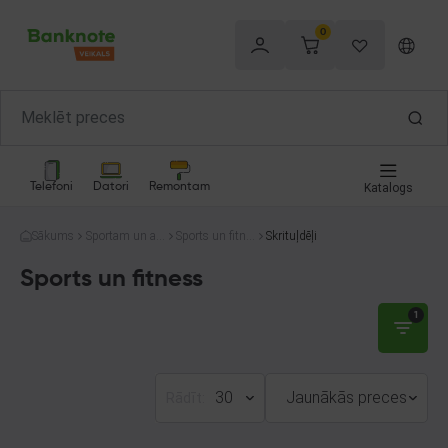
0
Telefoni
Datori
Remontam
Katalogs
Sākums
Sportam un at
Sports un fitne
Skrituļdēļi
pūtai
ss
Sports un fitness
1
30
Jaunākās preces
Rādīt: