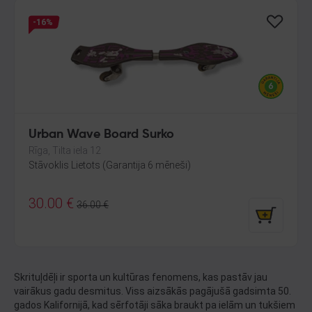
-16%
Urban Wave Board Surko
Rīga, Tilta iela 12
Stāvoklis Lietots (Garantija 6 mēneši)
30.00
€
36.00
€
Skrituļdēļi ir sporta un kultūras fenomens, kas pastāv jau
vairākus gadu desmitus. Viss aizsākās pagājušā gadsimta 50.
gados Kalifornijā, kad sērfotāji sāka braukt pa ielām un tukšiem