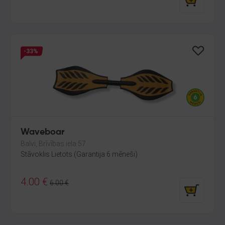
-33%
Waveboar
Balvi, Brīvības iela 57
Stāvoklis Lietots (Garantija 6 mēneši)
4.00
€
6.00
€