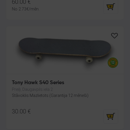
60.00
€
No
2.73
€
/mēn.
Tony Hawk S40 Series
Preiļi, Daugavpils iela 2
Stāvoklis Mazlietots (Garantija 12 mēneši)
30.00
€