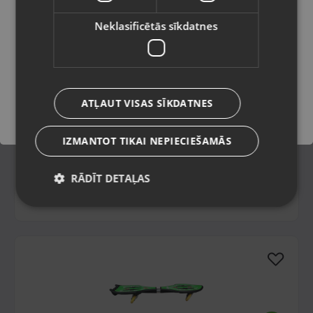
Latviešu / Latvian
Neklasificētās sīkdatnes
Saglabāt
ATĻAUT VISAS SĪKDATNES
Urban 50kg
Madona, Saules iela 6a
Stāvoklis Mazlietots (Garantija 12 mēneši)
IZMANTOT TIKAI NEPIECIEŠAMĀS
23.00
€
RĀDĪT DETAĻAS