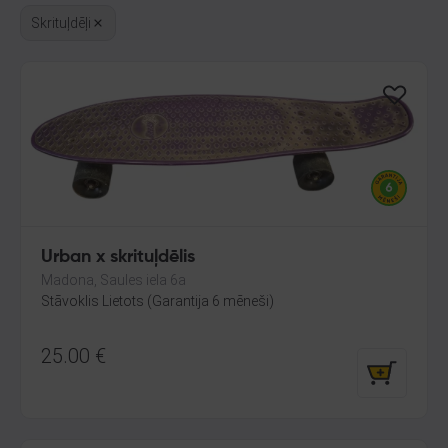
Skrituļdēļi
Urban x skrituļdēlis
Madona, Saules iela 6a
Stāvoklis Lietots (Garantija 6 mēneši)
25.00
€