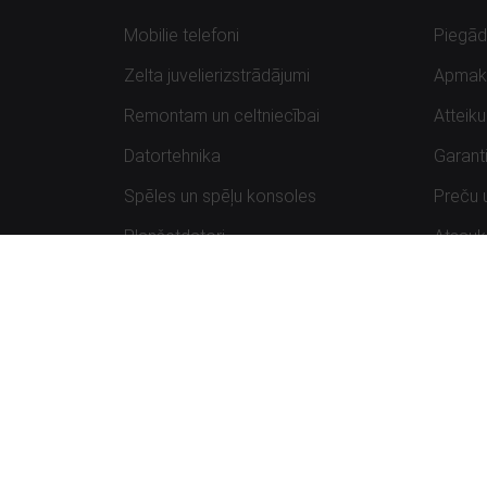
Mobilie telefoni
Piegā
Zelta juvelierizstrādājumi
Apmak
Remontam un celtniecībai
Atteik
Datortehnika
Garanti
Spēles un spēļu konsoles
Preču 
Planšetdatori
Atsau
Sportam un atpūtai