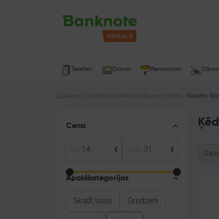
Telefoni
Datori
Remontam
Dārz
Sākums
Sudraba juvelierizstrādājumi
Ķēdes
Garums līdz
Ķēd
Cena
No
€
Līdz
€
Garu
Apakškategorijas
Skatīt visus
Gredzeni