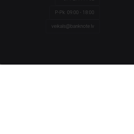
P.-Pk. 09:00 - 18:00
veikals@banknote.lv
a
na