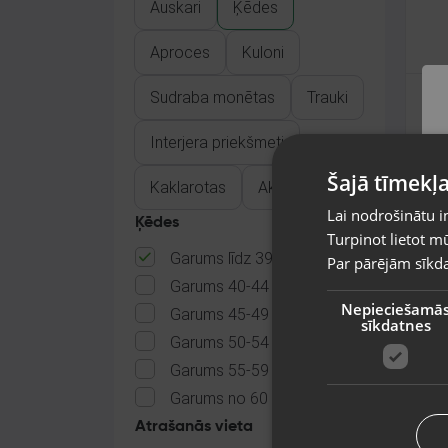
Auskari
Ķēdes
Aproces
Kuloni
Sudraba monētas
Trauki
Su
Rīg
Interjera priekšmeti
Stā
mēn
Šajā tīmekļa
Kaklarotas
Aksesuāri
31
Lai nodrošinātu i
Ķēdes
Turpinot lietot mū
Garums līdz 39 cm
Par pārējām sīkda
Garums 40-44 cm
Nepieciešamā
Garums 45-49 cm
sīkdatnes
Garums 50-54 cm
Garums 55-59 cm
Garums no 60 cm
Atrašanās vieta