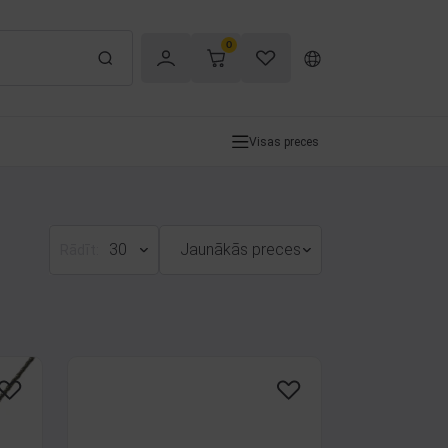
0
Visas preces
30
Jaunākās preces
Rādīt: