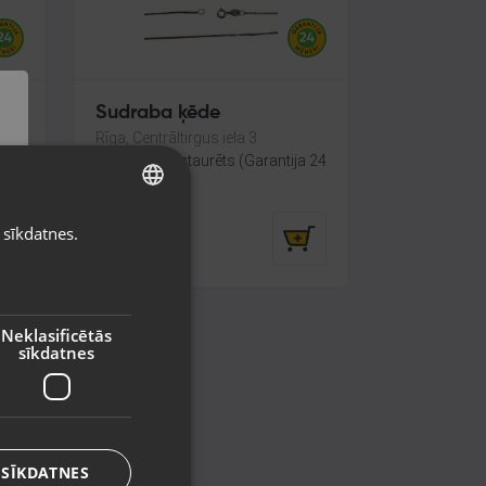
Sudraba ķēde
Rīga, Centrāltirgus iela 3
a 24
Stāvoklis Restaurēts (Garantija 24
mēneši)
14.00
€
 sīkdatnes.
LATVIAN
RUSSIAN
LITHUANIAN
Neklasificētās
sīkdatnes
 SĪKDATNES