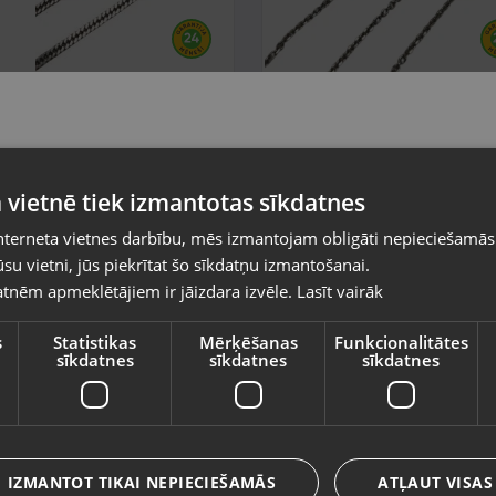
draba ķēde
Sudraba Ķēde
a, Dižozolu iela 11
Ogre, Skolas iela 4
voklis Restaurēts (Garantija 24
Stāvoklis Restaurēts (Garantij
Pasūtījumi tiks piegādāti uz izvēlēto
eši)
mēneši)
 vietnē tiek izmantotas sīkdatnes
valsti
.00
€
29.00
€
nterneta vietnes darbību, mēs izmantojam obligāti nepieciešamās
Vietnes saturs būs attēlots izvēlētajā valodā
su vietni, jūs piekrītat šo sīkdatņu izmantošanai.
tnēm apmeklētājiem ir jāizdara izvēle.
Lasīt vairāk
Valsts
s
Statistikas
Mērķēšanas
Funkcionalitātes
sīkdatnes
sīkdatnes
sīkdatnes
Valoda
Latviešu / Latvian
IZMANTOT TIKAI NEPIECIEŠAMĀS
ATĻAUT VISAS