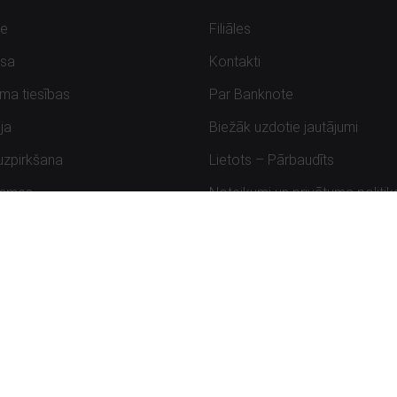
de
Filiāles
sa
Kontakti
uma tiesības
Par Banknote
ja
Biežāk uzdotie jautājumi
uzpirkšana
Lietots – Pārbaudīts
ksmes
Noteikumi un privātuma politik
Atbildīga ievainojamību ziņoša
Banknote © 2026 AS DelfinGroup