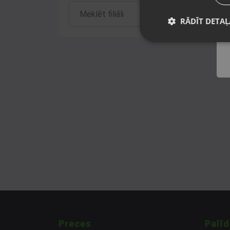
RĀDĪT DETAĻ
Preces
Palīd