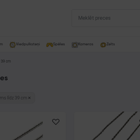
am
Viedpulksteņi
Spēles
Kameras
Zelts
 39 cm
es
ms līdz 39 cm