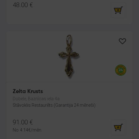
48.00
€
Zelta Krusts
Dobele, Baznīcas iela 4a
Stāvoklis Restaurēts (Garantija 24 mēneši)
91.00
€
No
4.14
€
/mēn.