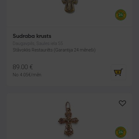
Sudraba krusts
Daugavpils, Saules iela 55
Stāvoklis Restaurēts (Garantija 24 mēneši)
89.00
€
No
4.05
€
/mēn.