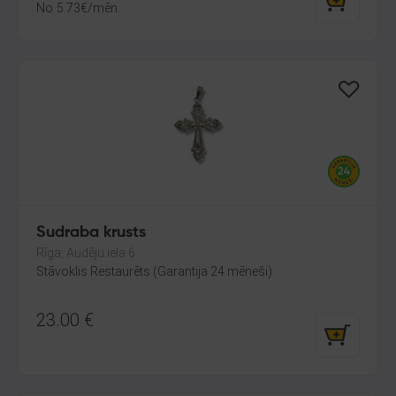
No
5.73
€
/mēn.
Sudraba krusts
Rīga, Audēju iela 6
Stāvoklis Restaurēts (Garantija 24 mēneši)
23.00
€