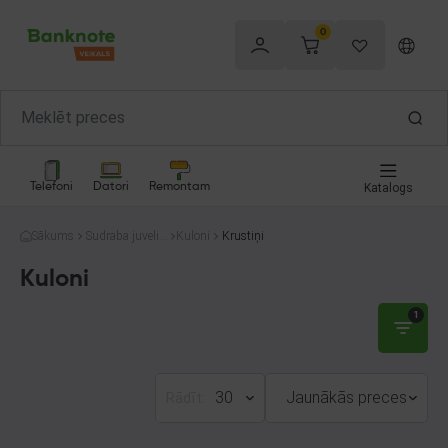
0
Telefoni
Datori
Remontam
Katalogs
Sākums
Sudraba juvelier
Kuloni
Krustiņi
izstrādājumi
Kuloni
1
30
Jaunākās preces
Rādīt: