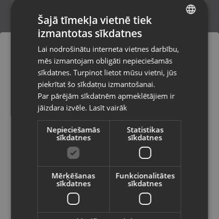
Šajā tīmekļa vietnē tiek
30.00
€
izmantotas sīkdatnes
LATVIAN
Lai nodrošinātu interneta vietnes darbību,
RUSSIAN
mēs izmantojam obligāti nepieciešamās
LITHUANIAN
sīkdatnes. Turpinot lietot mūsu vietni, jūs
Pasūtījumi tiks piegādāti uz
piekrītat šo sīkdatņu izmantošanai.
izvēlēto valsti
Par pārējām sīkdatnēm apmeklētājiem ir
jāizdara izvēle.
Lasīt vairāk
Vietnes saturs būs attēlots izvēlētajā
valodā
Nepieciešamās
Statistikas
sīkdatnes
sīkdatnes
Valsts
Zelts Krusts
Rīga, Merķeļa iela 7
Mērķēšanas
Funkcionalitātes
Stāvoklis Restaurēts (Garantija 24 mēneši)
sīkdatnes
sīkdatnes
Valoda
76.00
€
Latviešu / Latvian
No
3.46
€
/mēn.