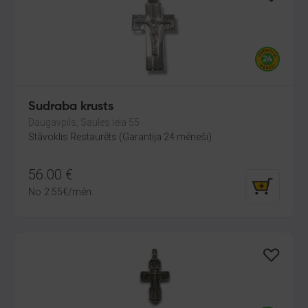
Sudraba krusts
Daugavpils, Saules iela 55
Stāvoklis Restaurēts (Garantija 24 mēneši)
56.00
€
No
2.55
€
/mēn.