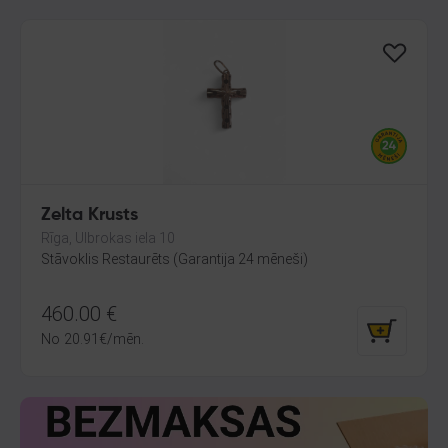
Zelta Krusts
Rīga, Ulbrokas iela 10
Stāvoklis Restaurēts (Garantija 24 mēneši)
460.00
€
No
20.91
€
/mēn.