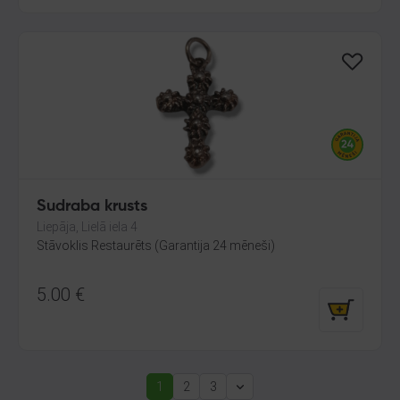
Sudraba krusts
Liepāja, Lielā iela 4
Stāvoklis Restaurēts (Garantija 24 mēneši)
5.00
€
1
2
3
(current)
Next