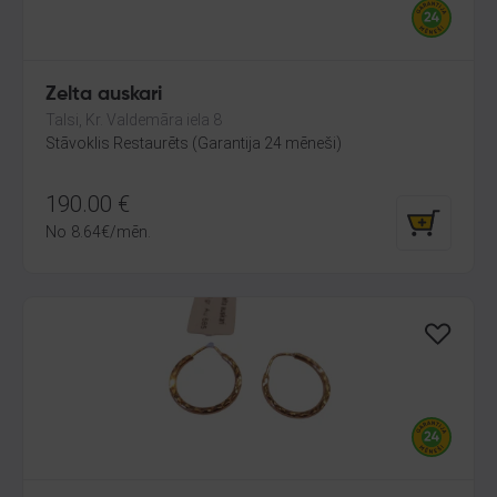
Zelta auskari
Talsi, Kr. Valdemāra iela 8
Stāvoklis Restaurēts (Garantija 24 mēneši)
190.00
€
No
8.64
€
/mēn.