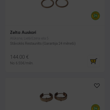
Zelta Auskari
Alūksne, Lielā Ezera iela 5
Stāvoklis Restaurēts (Garantija 24 mēneši)
144.00
€
No
6.55
€
/mēn.