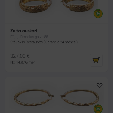
Zelta auskari
Rīga, Jūrmalas gatve 85
Stāvoklis Restaurēts (Garantija 24 mēneši)
327.00
€
No
14.87
€
/mēn.