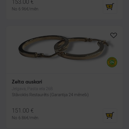
153.00
€
No
6.96
€
/mēn.
Zelta auskari
Jelgava, Pasta iela 26B
Stāvoklis Restaurēts (Garantija 24 mēneši)
151.00
€
No
6.86
€
/mēn.