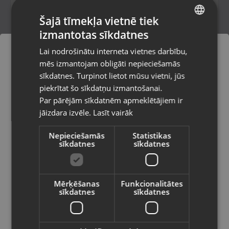
Šajā tīmekļa vietnē tiek
160.00
€
izmantotas sīkdatnes
No
7.27
€
/mēn.
LATVIAN
Lai nodrošinātu interneta vietnes darbību,
RUSSIAN
mēs izmantojam obligāti nepieciešamās
LITHUANIAN
sīkdatnes. Turpinot lietot mūsu vietni, jūs
Pasūtījumi tiks piegādāti uz
piekrītat šo sīkdatņu izmantošanai.
izvēlēto valsti
Par pārējām sīkdatnēm apmeklētājiem ir
jāizdara izvēle.
Lasīt vairāk
Vietnes saturs būs attēlots izvēlētajā
valodā
Nepieciešamās
Statistikas
sīkdatnes
sīkdatnes
Valsts
Zelts Auskaru pāris
Rīga, Melīdas iela 11
Mērķēšanas
Funkcionalitātes
Stāvoklis Restaurēts (Garantija 24 mēneši)
sīkdatnes
sīkdatnes
Valoda
111.00
€
Latviešu / Latvian
No
5.05
€
/mēn.