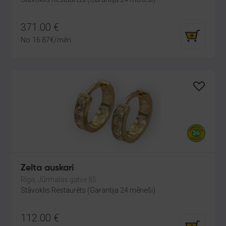
371.00
€
No
16.87
€
/mēn.
Zelta auskari
Rīga, Jūrmalas gatve 85
Stāvoklis Restaurēts (Garantija 24 mēneši)
112.00
€