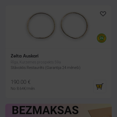
Zelta Auskari
Rīga, Kurzemes prospekts 59a
Stāvoklis Restaurēts (Garantija 24 mēneši)
190.00
€
No
8.64
€
/mēn.