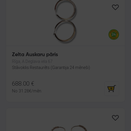
Zelta Auskaru pāris
Rīga, A.Deglava iela 67
Stāvoklis Restaurēts (Garantija 24 mēneši)
688.00
€
No
31.28
€
/mēn.