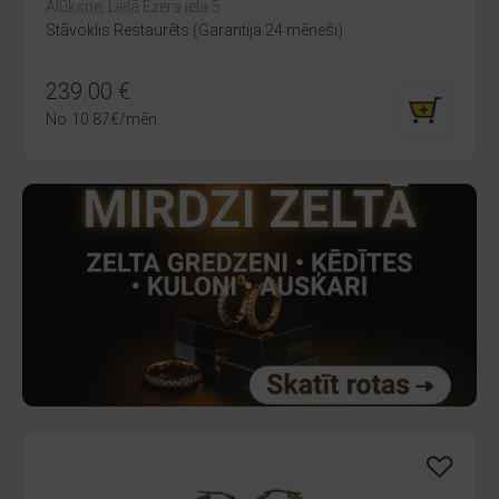
Alūksne, Lielā Ezera iela 5
Stāvoklis Restaurēts (Garantija 24 mēneši)
239.00
€
No
10.87
€
/mēn.