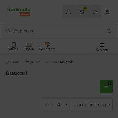
0
Telefoni
Datori
Remontam
Katalogs
Sākums
Zelta juvelierizs
Auskari
Riņķveida
trādājumi
Auskari
1
30
Jaunākās preces
Rādīt: