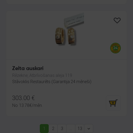
Zelta auskari
Rēzekne, Atbrīvošanas aleja 119
Stāvoklis Restaurēts (Garantija 24 mēneši)
303.00
€
No
13.78
€
/mēn.
1
2
3
...
13
(current)
Next