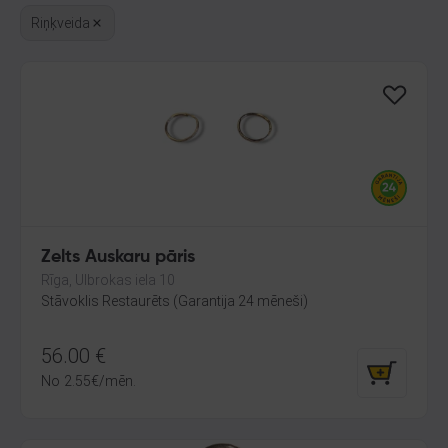
Riņķveida
Zelts Auskaru pāris
Rīga, Ulbrokas iela 10
Stāvoklis Restaurēts (Garantija 24 mēneši)
56.00
€
No
2.55
€
/mēn.