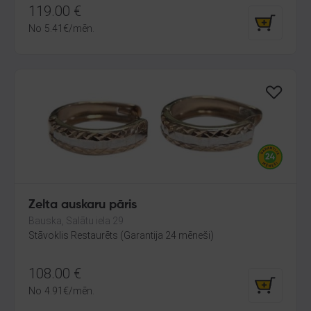
119.00
€
No
5.41
€
/mēn.
Zelta auskaru pāris
Bauska, Salātu iela 29
Stāvoklis Restaurēts (Garantija 24 mēneši)
108.00
€
No
4.91
€
/mēn.