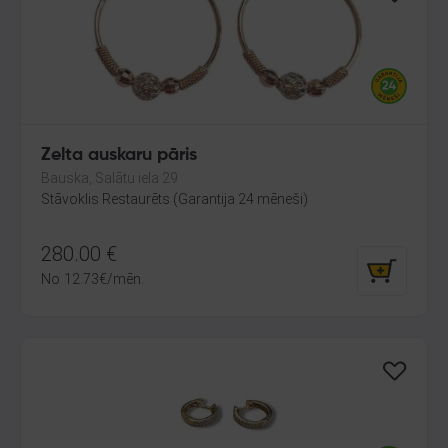
Zelta auskaru pāris
Bauska, Salātu iela 29
Stāvoklis Restaurēts (Garantija 24 mēneši)
280.00
€
No
12.73
€
/mēn.