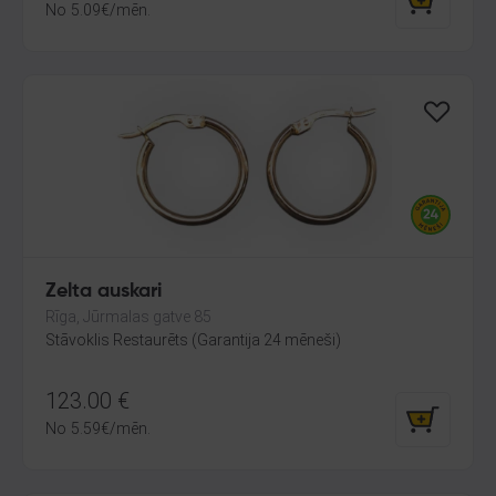
No
5.09
€
/mēn.
Zelta auskari
Rīga, Jūrmalas gatve 85
Stāvoklis Restaurēts (Garantija 24 mēneši)
123.00
€
No
5.59
€
/mēn.