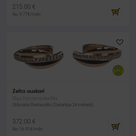
215.00
€
No
9.77
€
/mēn.
Zelta auskari
Rīga, Dzirciema iela 84a
Stāvoklis Restaurēts (Garantija 24 mēneši)
372.00
€
No
16.91
€
/mēn.