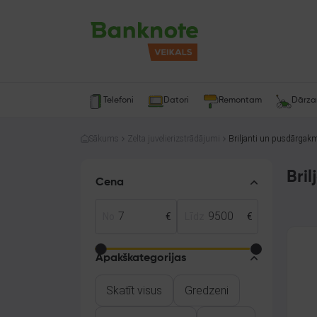
Telefoni
Datori
Remontam
Dārz
Sākums
Zelta juvelierizstrādājumi
Briljanti un pusdārgak
Bri
Cena
No
€
Līdz
€
Apakškategorijas
Skatīt visus
Gredzeni