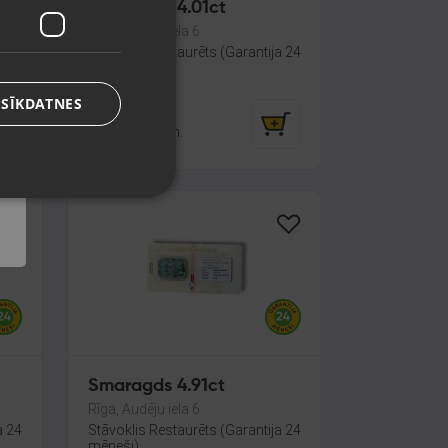
Smaragds 4.01ct
Rīga, Audēju iela 6
a 24
Stāvoklis Restaurēts (Garantija 24
mēneši)
 SĪKDATNES
210.00
€
No
9.55
€
/mēn.
Smaragds 4.91ct
Rīga, Audēju iela 6
a 24
Stāvoklis Restaurēts (Garantija 24
mēneši)