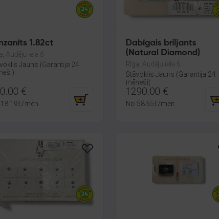
nzanīts 1.82ct
Dabīgais briljants
(Natural Diamond)
a, Audēju iela 6
Rīga, Audēju iela 6
voklis Jauns (Garantija 24
eši)
Stāvoklis Jauns (Garantija 24
mēneši)
0.00
€
1290.00
€
18.19
€
/mēn.
No
58.65
€
/mēn.