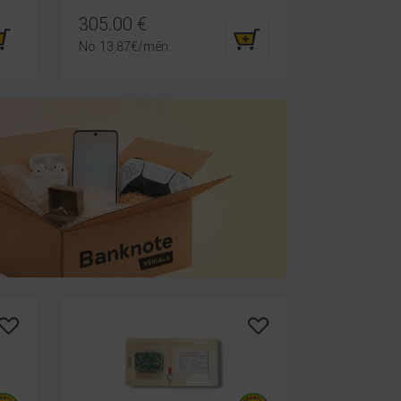
305.00
€
No
13.87
€
/mēn.