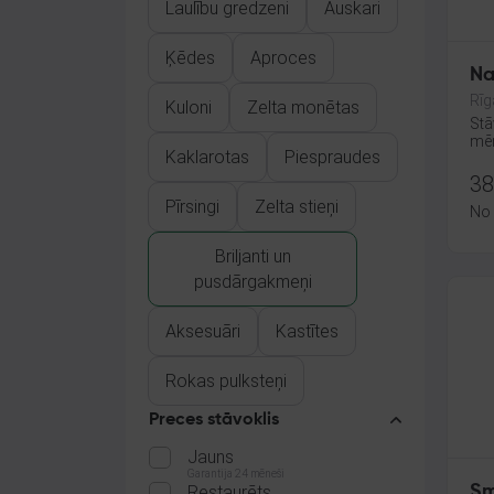
Laulību gredzeni
Auskari
Ķēdes
Aproces
Na
Rīg
Kuloni
Zelta monētas
Stā
mēn
Kaklarotas
Piespraudes
38
Pīrsingi
Zelta stieņi
No
Briljanti un
pusdārgakmeņi
Aksesuāri
Kastītes
Rokas pulksteņi
Preces stāvoklis
Jauns
Garantija 24 mēneši
Restaurēts
Sm