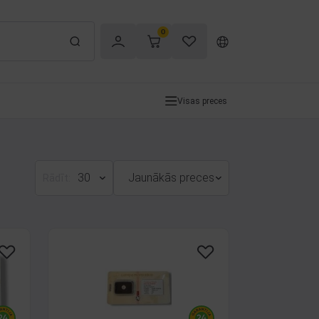
0
Visas preces
30
Jaunākās preces
Rādīt: