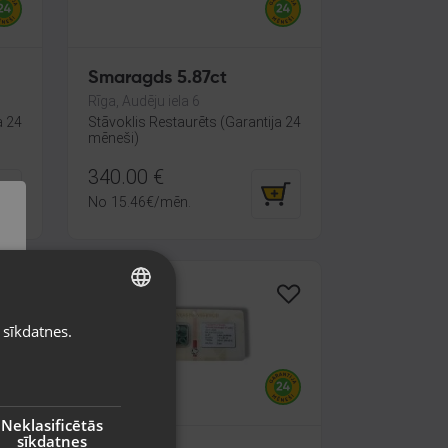
Smaragds 5.87ct
Rīga, Audēju iela 6
a 24
Stāvoklis Restaurēts (Garantija 24
mēneši)
340.00
€
No
15.46
€
/mēn.
 sīkdatnes.
LATVIAN
RUSSIAN
LITHUANIAN
Neklasificētās
sīkdatnes