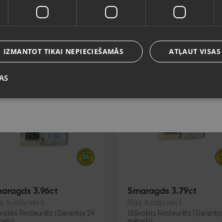
aragds 6.24ct
Smaragds 6.10ct
a, Audēju iela 6
Rīga, Audēju iela 6
Valoda
voklis Restaurēts (Garantija 24
Stāvoklis Restaurēts (Garantij
eši)
mēneši)
Latviešu / Latvian
IZMANTOT TIKAI NEPIECIEŠAMĀS
ATĻAUT VISAS
0.00
€
350.00
€
16.37
€
/mēn.
No
15.91
€
/mēn.
AS
Saglabāt
aragds 3.96ct
Smaragds 3.79ct
a, Audēju iela 6
Rīga, Audēju iela 6
voklis Restaurēts (Garantija 24
Stāvoklis Restaurēts (Garantij
eši)
mēneši)