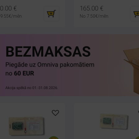
0.00
€
165.00
€
9.55
€
/mēn.
No
7.50
€
/mēn.