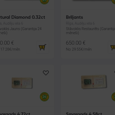
tural Diamond 0.32ct
Briljants
a, Audēju iela 6
Rīga, Audēju iela 6
voklis Jauns (Garantija 24
Stāvoklis Restaurēts (Garantij
eši)
mēneši)
0.00
€
650.00
€
17.28
€
/mēn.
No
29.55
€
/mēn.
aragds 4.72ct
Smaragds 4.58ct