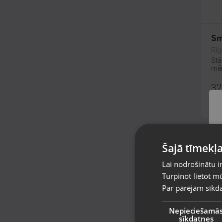
Sm
Rīg
Stā
mēn
32
No
Šajā tīmekļa
Lai nodrošinātu i
Turpinot lietot mū
Par pārējām sīkda
Nepieciešamā
sīkdatnes