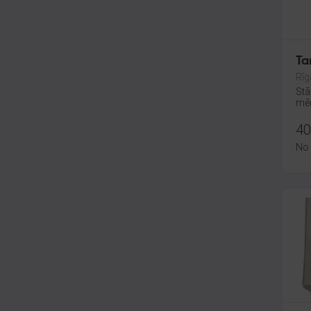
Ta
Rīg
Stā
mēn
40
No