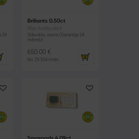
Briliants 0.50ct
Rīga, Audēju iela 6
a 24
Stāvoklis Jauns (Garantija 24
mēneši)
650.00
€
No
29.55
€
/mēn.
Smaragds 4.09ct