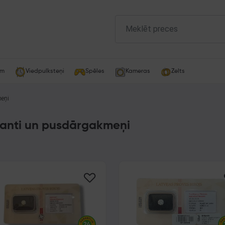
am
Viedpulksteņi
Spēles
Kameras
Zelts
meņi
ljanti un pusdārgakmeņi