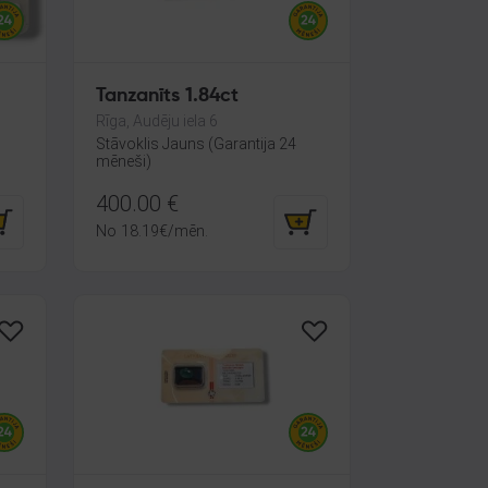
Tanzanīts 1.84ct
Rīga, Audēju iela 6
Stāvoklis Jauns (Garantija 24
mēneši)
400.00
€
No
18.19
€
/mēn.