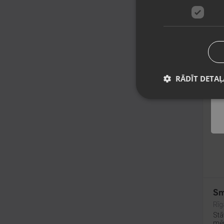
Sm
Rīg
Stā
mēn
36
No
RĀDĪT DETAĻ
Sm
Rīg
Stā
mēn