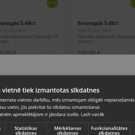
aragds 5.48ct
Smaragds 5.61ct
a, Audēju iela 6
Rīga, Audēju iela 6
voklis Restaurēts (Garantija 24
Stāvoklis Restaurēts (Garantij
eši)
mēneši)
0.00
€
330.00
€
14.55
€
/mēn.
No
15.00
€
/mēn.
Pasūtījumi tiks piegādāti uz izvēlēto
 vietnē tiek izmantotas sīkdatnes
valsti
nterneta vietnes darbību, mēs izmantojam obligāti nepieciešamās
Vietnes saturs būs attēlots izvēlētajā valodā
su vietni, jūs piekrītat šo sīkdatņu izmantošanai.
tnēm apmeklētājiem ir jāizdara izvēle.
Lasīt vairāk
Valsts
s
Statistikas
Mērķēšanas
Funkcionalitātes
sīkdatnes
sīkdatnes
sīkdatnes