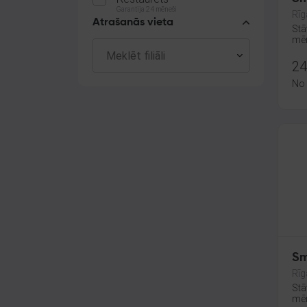
Garantija 24 mēneši
Rīg
Atrašanās vieta
Stā
mēn
24
No
Sm
Rīg
Stā
mēn