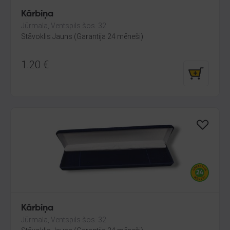
Kārbiņa
Jūrmala, Ventspils šos. 32
Stāvoklis Jauns (Garantija 24 mēneši)
1.20
€
Kārbiņa
Jūrmala, Ventspils šos. 32