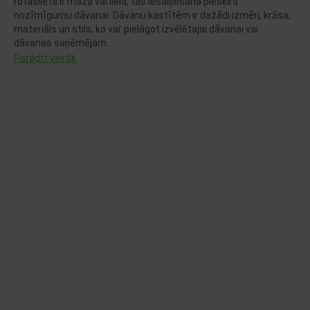
rotaslieta ir maza vai liela, tās iesaiņošana piešķirs
nozīmīgumu dāvanai. Dāvanu kastītēm ir dažādi izmēri, krāsa,
materiāls un stils, ko var pielāgot izvēlētajai dāvanai vai
dāvanas saņēmējam.
Parādīt vairāk
No elegantām samta kastītēm līdz kartona kārbiņām –
dažādiem gadījumiem un rotu izmēriem. Izvēlieties jebkuru
zelta vai sudraba rotaslietu no internetaveikala un varam
garantēt, ka to izdosies skaisti noformēt! Turklāt iesaiņošana
garantē to, ka aksesuārs netiks bojāts transportēšanas laikā.