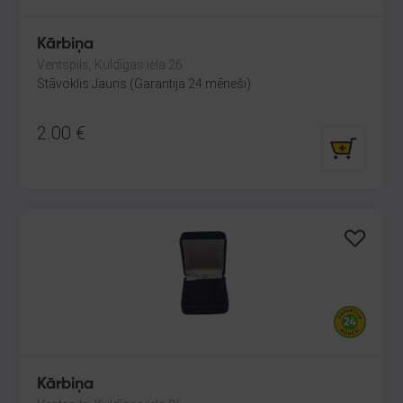
Kārbiņa
Ventspils, Kuldīgas iela 26
Stāvoklis Jauns (Garantija 24 mēneši)
2.00
€
Kārbiņa