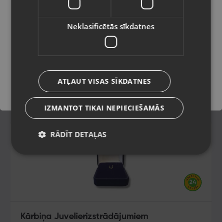
Latviešu / Latvian
Neklasificētās sīkdatnes
Saglabāt
ATĻAUT VISAS SĪKDATNES
IZMANTOT TIKAI NEPIECIEŠAMĀS
RĀDĪT DETAĻAS
Kārbiņa Juvelierizstrādājumiem