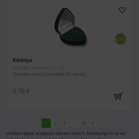
Kārbiņa
Jūrmala, Ventspils šos. 32
Stāvoklis Jauns (Garantija 24 mēneši)
0.78
€
1
2
3
...
26
(current)
Next
Izrādiet rūpes, iesaiņojot dāvanu skaisti. Neatkarīgi no tā vai