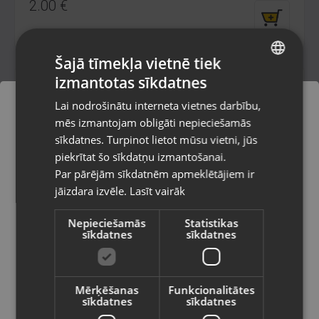
2.00
€
Šajā tīmekļa vietnē tiek
izmantotas sīkdatnes
LATVIAN
Lai nodrošinātu interneta vietnes darbību,
RUSSIAN
mēs izmantojam obligāti nepieciešamās
LITHUANIAN
sīkdatnes. Turpinot lietot mūsu vietni, jūs
Pasūtījumi tiks piegādāti uz
piekrītat šo sīkdatņu izmantošanai.
izvēlēto valsti
Par pārējām sīkdatnēm apmeklētājiem ir
jāizdara izvēle.
Lasīt vairāk
Vietnes saturs būs attēlots izvēlētajā
Kārbiņa
valodā
Ventspils, Kuldīgas iela 26
Nepieciešamās
Statistikas
sīkdatnes
sīkdatnes
Stāvoklis Jauns (Garantija 24 mēneši)
Valsts
2.00
€
Mērķēšanas
Funkcionalitātes
sīkdatnes
sīkdatnes
Valoda