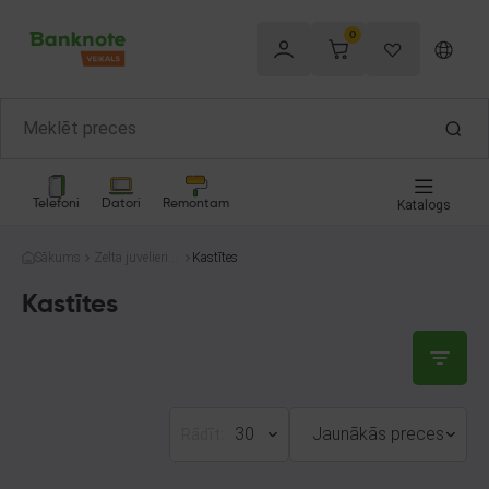
0
Telefoni
Datori
Remontam
Katalogs
Sākums
Zelta juvelierizs
Kastītes
trādājumi
Kastītes
30
Jaunākās preces
Rādīt: