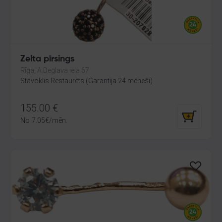
Zelta pīrsings
Rīga, A.Deglava iela 67
Stāvoklis Restaurēts (Garantija 24 mēneši)
155.00
€
No
7.05
€
/mēn.