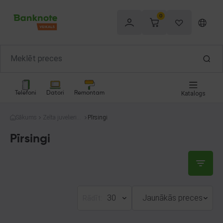
0
Telefoni
Datori
Remontam
Katalogs
Sākums
Zelta juvelierizs
Pīrsingi
trādājumi
Pīrsingi
30
Jaunākās preces
Rādīt: