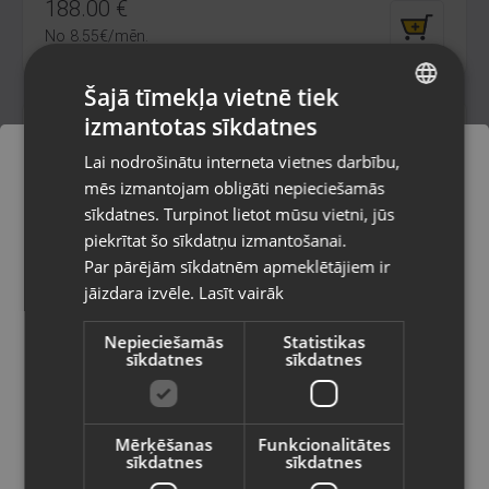
188.00
€
No
8.55
€
/mēn.
Šajā tīmekļa vietnē tiek
izmantotas sīkdatnes
LATVIAN
Lai nodrošinātu interneta vietnes darbību,
RUSSIAN
mēs izmantojam obligāti nepieciešamās
LITHUANIAN
sīkdatnes. Turpinot lietot mūsu vietni, jūs
Pasūtījumi tiks piegādāti uz
piekrītat šo sīkdatņu izmantošanai.
izvēlēto valsti
Par pārējām sīkdatnēm apmeklētājiem ir
jāizdara izvēle.
Lasīt vairāk
Vietnes saturs būs attēlots izvēlētajā
Zelta pirsings
valodā
Rīga, Parādes iela 4
Nepieciešamās
Statistikas
sīkdatnes
sīkdatnes
Stāvoklis Restaurēts (Garantija 24 mēneši)
Valsts
353.00
€
Mērķēšanas
Funkcionalitātes
No
16.05
€
/mēn.
sīkdatnes
sīkdatnes
Valoda