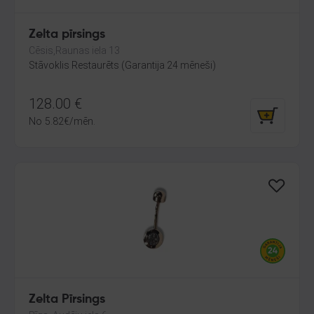
Zelta pīrsings
Cēsis,Raunas iela 13
Stāvoklis Restaurēts (Garantija 24 mēneši)
128.00
€
No
5.82
€
/mēn.
Zelta Pīrsings