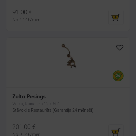
91.00
€
No
4.14
€
/mēn.
Zelta Pīrsings
Valka, Raiņa iela 12 k-601
Stāvoklis Restaurēts (Garantija 24 mēneši)
201.00
€
No
9.14
€
/mēn.