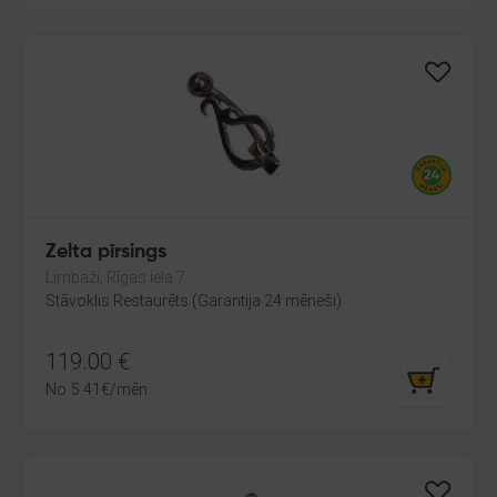
Zelta pīrsings
Limbaži, Rīgas iela 7
Stāvoklis Restaurēts (Garantija 24 mēneši)
119.00
€
No
5.41
€
/mēn.