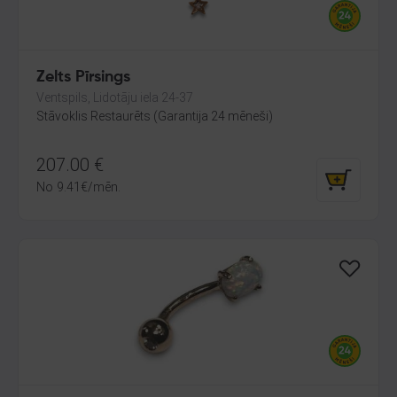
Zelts Pīrsings
Ventspils, Lidotāju iela 24-37
Stāvoklis Restaurēts (Garantija 24 mēneši)
207.00
€
No
9.41
€
/mēn.