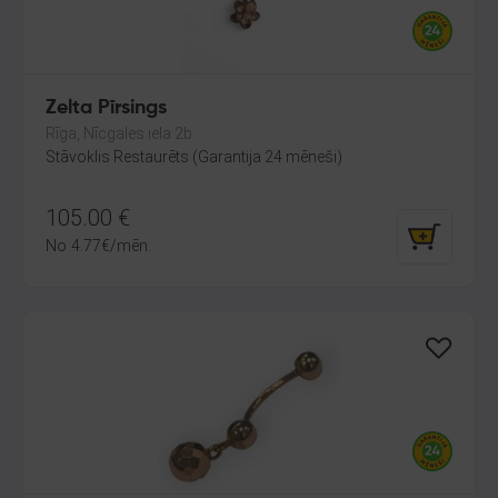
Zelta Pīrsings
Rīga, Nīcgales iela 2b
Stāvoklis Restaurēts (Garantija 24 mēneši)
105.00
€
No
4.77
€
/mēn.