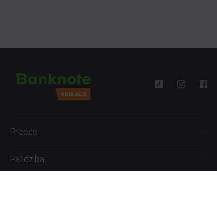
Deguna pīrsings
ir vienkāršs un salīdzinoši drošs. Varat
izvēlēties nagliņveida pīrsingu vai deguna riņķīti. Zelta deguna
pīrsings varētu būt piemērots tieši Jums!
Preces
Palīdzība
Informācija