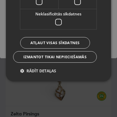
Latviešu / Latvian
Neklasificētās sīkdatnes
Saglabāt
ATĻAUT VISAS SĪKDATNES
IZMANTOT TIKAI NEPIECIEŠAMĀS
RĀDĪT DETAĻAS
Zelta Pīrsings