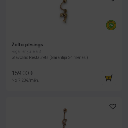
Zelta pīrsings
Rīga, Ieriķu iela 3
Stāvoklis Restaurēts (Garantija 24 mēneši)
159.00
€
No
7.23
€
/mēn.