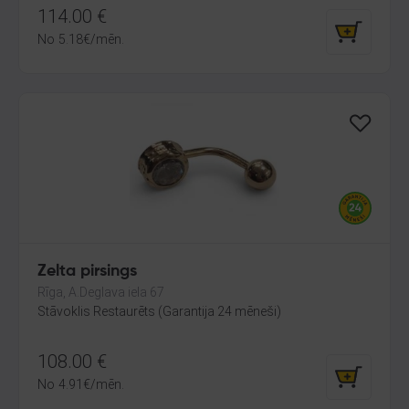
114.00
€
No
5.18
€
/mēn.
Zelta pirsings
Rīga, A.Deglava iela 67
Stāvoklis Restaurēts (Garantija 24 mēneši)
108.00
€
No
4.91
€
/mēn.