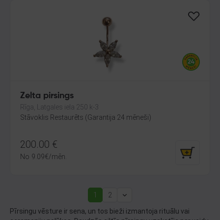
Zelta pirsings
Rīga, Latgales iela 250 k-3
Stāvoklis Restaurēts (Garantija 24 mēneši)
200.00
€
No
9.09
€
/mēn.
1
2
(current)
Next
Pīrsingu vēsture ir sena, un tos bieži izmantoja rituālu vai