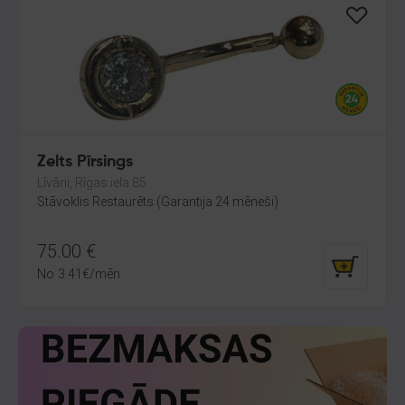
Zelts Pīrsings
Līvāni, Rīgas iela 85
Stāvoklis Restaurēts (Garantija 24 mēneši)
75.00
€
No
3.41
€
/mēn.