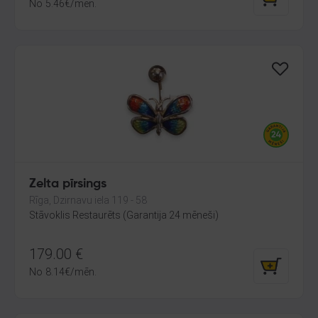
No
5.46
€
/mēn.
Zelta pīrsings
Rīga, Dzirnavu iela 119 - 58
Stāvoklis Restaurēts (Garantija 24 mēneši)
179.00
€
No
8.14
€
/mēn.