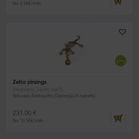
No
3.36
€
/mēn.
Zelta pirsings
Daugavpils, Saules iela 55
Stāvoklis Restaurēts (Garantija 24 mēneši)
231.00
€
No
10.50
€
/mēn.