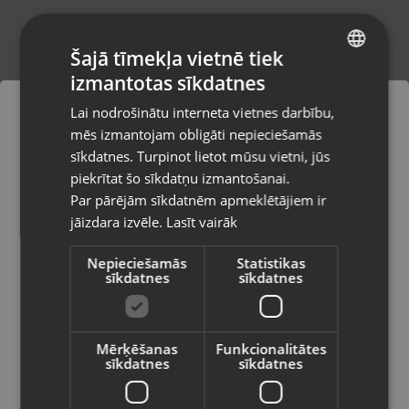
Šajā tīmekļa vietnē tiek
izmantotas sīkdatnes
LATVIAN
Lai nodrošinātu interneta vietnes darbību,
RUSSIAN
Sony
Husqvarna
mēs izmantojam obligāti nepieciešamās
LITHUANIAN
sīkdatnes. Turpinot lietot mūsu vietni, jūs
Pasūtījumi tiks piegādāti uz
piekrītat šo sīkdatņu izmantošanai.
izvēlēto valsti
Par pārējām sīkdatnēm apmeklētājiem ir
jāizdara izvēle.
Lasīt vairāk
Vietnes saturs būs attēlots izvēlētajā
valodā
Nepieciešamās
Statistikas
sīkdatnes
sīkdatnes
Makita
Canon
Valsts
Mērķēšanas
Funkcionalitātes
sīkdatnes
sīkdatnes
Valoda