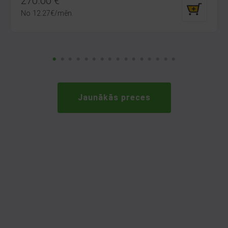
270.00
€
No
12.27
€
/mēn.
Jaunākās preces