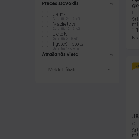
Preces stāvoklis
ge
Lie
Jauns
Stā
Garantija 24 mēneši
Mazlietots
mēn
11
Garantija 12 mēneši
Lietots
No
Garantija 6 mēneši
Ilgstoši lietots
Garantija 14 dienas
Atrašanās vieta
J
JB
Ogr
Stā
mēn