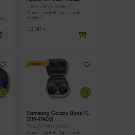
Olaine, Zemgales iela 37
Stāvoklis Lietots (Garantija 6
mēneši)
tija
30.00
€
Jaunums!
Samsung Galaxy Buds FE
(SM-R400)
Rīga, Jūrmalas gatve 30
Stāvoklis Lietots (Garantija 6