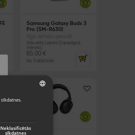
FE
Samsung Galaxy Buds 3
Pro (SM-R630)
Rīga, Jūrmalas gatve 30
Stāvoklis Lietots (Garantija 6
mēneši)
85.00
€
No
3.86
€
/mēn.
Jaunums!
 sīkdatnes.
LATVIAN
RUSSIAN
LITHUANIAN
Neklasificētās
sīkdatnes