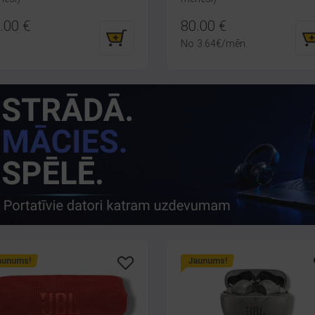
.00
€
80.00
€
No
3.64
€
/mēn.
aunums!
Jaunums!