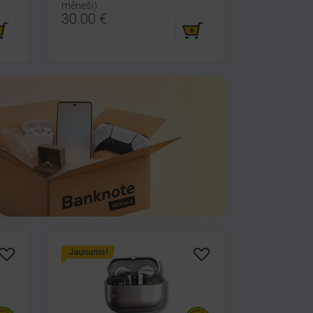
mēneši)
30.00
€
Jaunums!