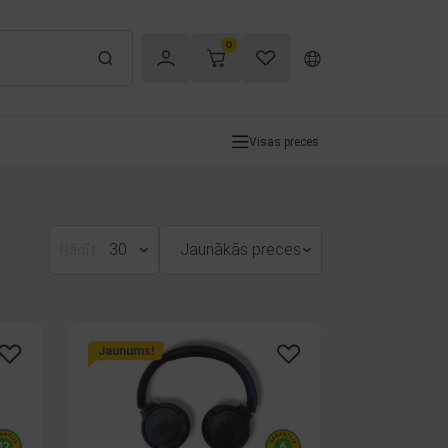
0
Visas preces
30
Jaunākās preces
Rādīt:
Jaunums!