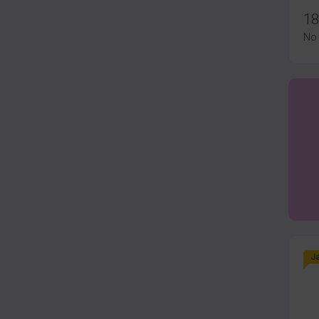
18
No
J