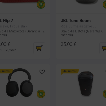
L Flip 7
JBL Tune Beam
slava, Tirgus iela 7
Rīga, Jūrmalas gatve 30
voklis Mazlietots (Garantija 12
Stāvoklis Lietots (Garantija 6
eši)
mēneši)
.00
€
35.00
€
3.18
€
/mēn.
aunums!
Jaunums!