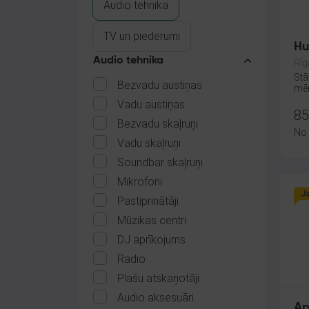
Audio tehnika
TV un piederumi
Hu
Audio tehnika
Rīg
Stā
Bezvadu austiņas
mēn
Vadu austiņas
85
Bezvadu skaļruņi
No
Vadu skaļruņi
Soundbar skaļruņi
Mikrofoni
J
Pastiprinātāji
Mūzikas centri
DJ aprīkojums
Radio
Plašu atskaņotāji
Audio aksesuāri
Ap