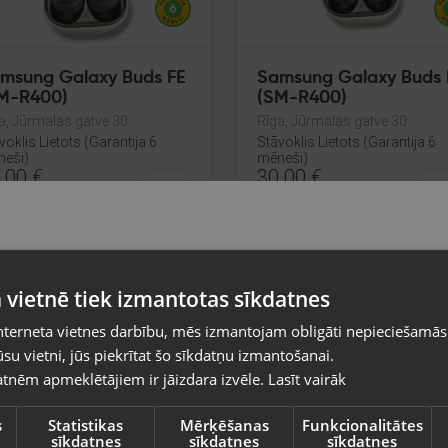
msung Galaxy Buds FE
Samsung Galaxy Buds 
M-R400)
(SM-R400)
a, Jūrmalas gatve 30
Rīga, Jūrmalas gatve 30
voklis Lietots (Garantija 6
Stāvoklis Lietots (Garantija 6
eši)
mēneši)
.00
€
30.00
€
Pasūtījumi tiks piegādāti uz izvēlēto
aunums!
Jaunums!
 vietnē tiek izmantotas sīkdatnes
valsti
nterneta vietnes darbību, mēs izmantojam obligāti nepieciešamās
Vietnes saturs būs attēlots izvēlētajā valodā
su vietni, jūs piekrītat šo sīkdatņu izmantošanai.
tnēm apmeklētājiem ir jāizdara izvēle.
Lasīt vairāk
Valsts
s
Statistikas
Mērķēšanas
Funkcionalitātes
sīkdatnes
sīkdatnes
sīkdatnes