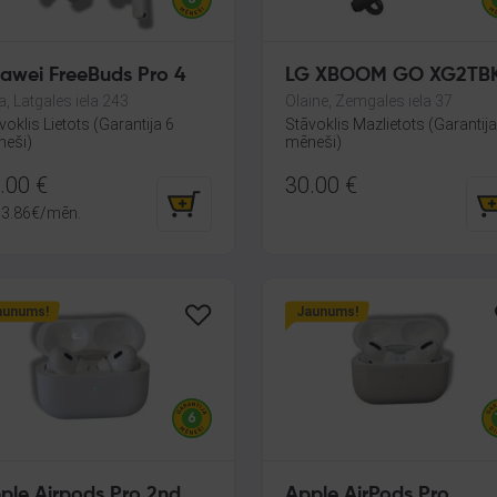
awei FreeBuds Pro 4
LG XBOOM GO XG2TB
a, Latgales iela 243
Olaine, Zemgales iela 37
voklis Lietots (Garantija 6
Stāvoklis Mazlietots (Garantij
eši)
mēneši)
.00
€
30.00
€
3.86
€
/mēn.
aunums!
Jaunums!
ple Airpods Pro 2nd
Apple AirPods Pro