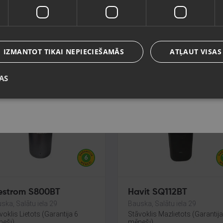
msung Galaxy Buds 3
Samsung Galaxy Buds 
o (SM-R630)
Pro (SM-R630)
Valoda
a, Jūrmalas gatve 30
Rīga, Jūrmalas gatve 30
voklis Lietots (Garantija 6
Stāvoklis Lietots (Garantija 6
Latviešu / Latvian
eši)
mēneši)
IZMANTOT TIKAI NEPIECIEŠAMĀS
ATĻAUT VISAS
.00
€
85.00
€
3.86
€
/mēn.
No
3.86
€
/mēn.
AS
Saglabāt
aunums!
Jaunums!
strom S800BT
Havit SQ112BT
ska, Salātu iela 29
Bauska, Salātu iela 29
voklis Lietots (Garantija 6
Stāvoklis Mazlietots (Garantij
eši)
mēneši)