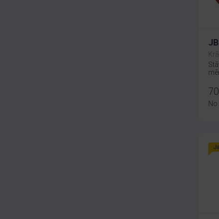
JB
Krā
Stā
mēn
70
No
J