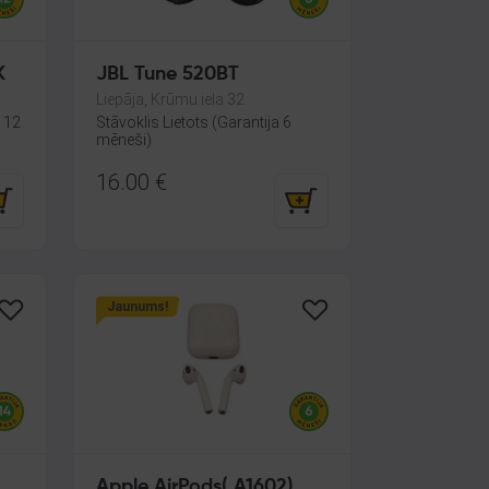
K
JBL Tune 520BT
Liepāja, Krūmu iela 32
a 12
Stāvoklis Lietots (Garantija 6
mēneši)
16.00
€
Jaunums!
Apple AirPods( A1602)