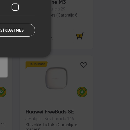
3
JBL Tour One M3
Bauska, Salātu iela 29
Stāvoklis Lietots (Garantija 6
mēneši)
 SĪKDATNES
140.00
€
No
6.36
€
/mēn.
Jaunums!
Huawei FreeBuds SE
Jēkabpils, Brīvības iela 146
a 12
Stāvoklis Lietots (Garantija 6
mēneši)