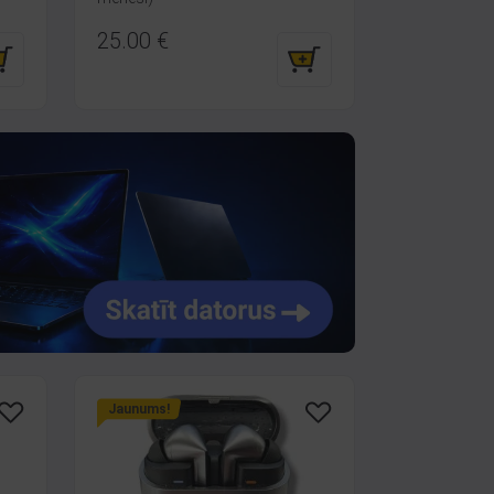
25.00
€
Jaunums!