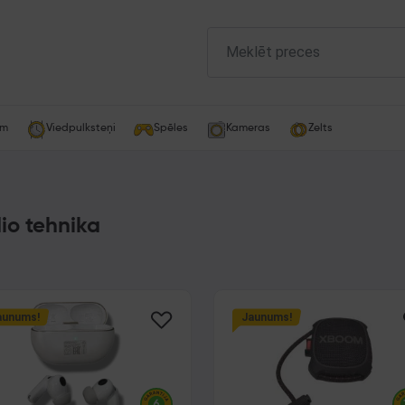
am
Viedpulksteņi
Spēles
Kameras
Zelts
io tehnika
aunums!
Jaunums!