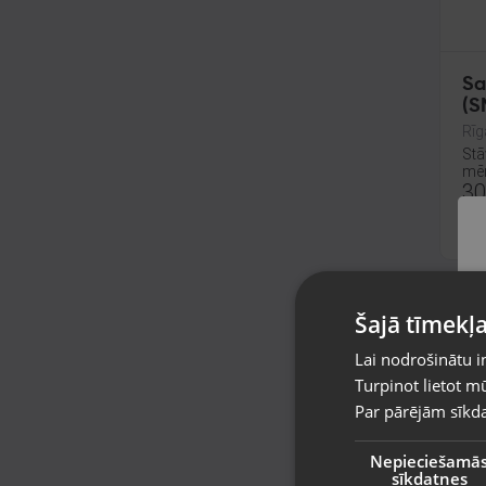
Sa
(S
Rīg
Stā
mēn
30
J
Šajā tīmekļa
Lai nodrošinātu i
Turpinot lietot mū
Par pārējām sīkda
Nepieciešamā
sīkdatnes