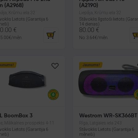
n (A2968)
(A2190)
pāja, Krūmu iela 32
Liepāja, Krūmu iela 32
voklis Lietots (Garantija 6
Stāvoklis Ilgstoši lietots (Garan
eši)
14 dienas)
0.00
€
80.00
€
5.00
€
/mēn.
No
3.64
€
/mēn.
aunums!
Jaunums!
L BoomBox 3
Westrom WR-SK366BT
e, Mālkalnes prospekts 4-11
Rīga, Latgales iela 243
voklis Lietots (Garantija 6
Stāvoklis Lietots (Garantija 6
eši)
mēneši)