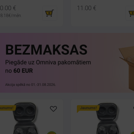
0.00
€
11.00
€
8.18
€
/mēn.
aunums!
Jaunums!