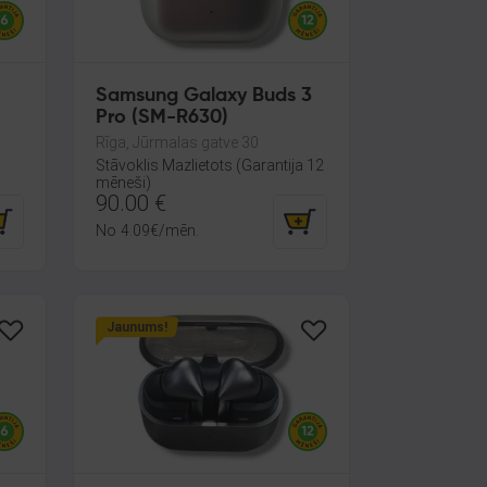
Samsung Galaxy Buds 3
Pro (SM-R630)
Rīga, Jūrmalas gatve 30
Stāvoklis Mazlietots (Garantija 12
mēneši)
90.00
€
No
4.09
€
/mēn.
Jaunums!