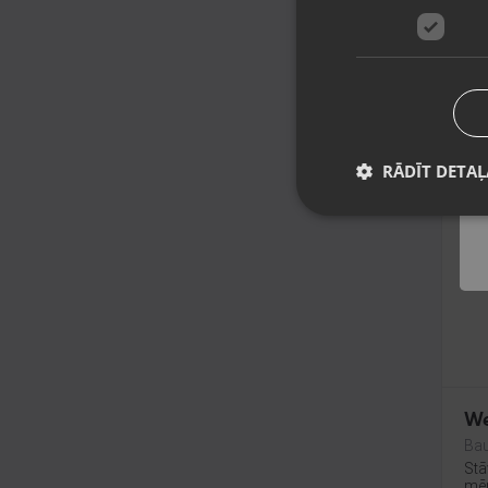
Sa
Pr
Rīg
Stā
mēn
85
No
RĀDĪT DETAĻ
J
We
Bau
Stā
mēn