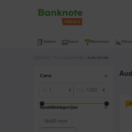
Telefoni
Datori
Remontam
Dārz
Sākums
TV un audio tehnika
Audio tehnika
Aud
Cena
No
€
Līdz
€
J
Apakškategorijas
Skatīt visus