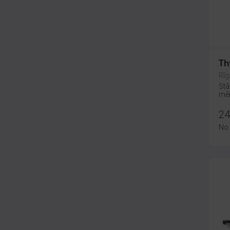
Th
Rīg
Stā
mēn
24
No