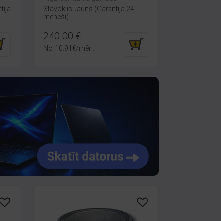
tija
Stāvoklis Jauns (Garantija 24
mēneši)
240.00
€
No
10.91
€
/mēn.