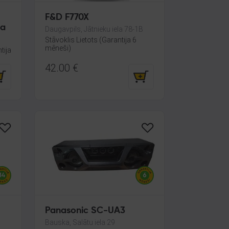
F&D F770X
na
Daugavpils, Jātnieku iela 78-1B
Stāvoklis Lietots (Garantija 6
mēneši)
tija
42.00
€
Panasonic SC-UA3
Bauska, Salātu iela 29