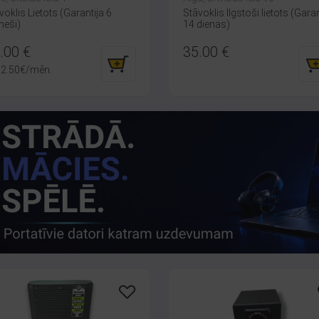
voklis Lietots (Garantija 6
Stāvoklis Ilgstoši lietots (Garan
eši)
14 dienas)
.00
€
35.00
€
2.50
€
/mēn.