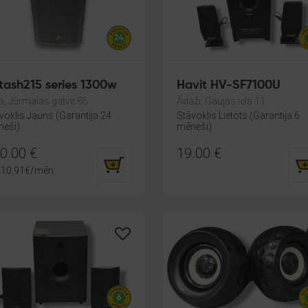
tash215 series 1300w
Havit HV-SF7100U
a, Jūrmalas gatve 85
Ādaži, Gaujas iela 11
voklis Jauns (Garantija 24
Stāvoklis Lietots (Garantija 6
eši)
mēneši)
0.00
€
19.00
€
10.91
€
/mēn.