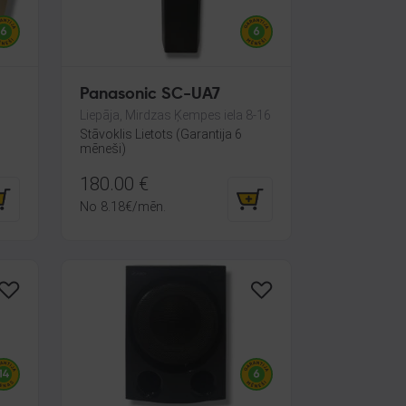
Panasonic SC-UA7
Liepāja, Mirdzas Ķempes iela 8-16
Stāvoklis Lietots (Garantija 6
mēneši)
180.00
€
No
8.18
€
/mēn.