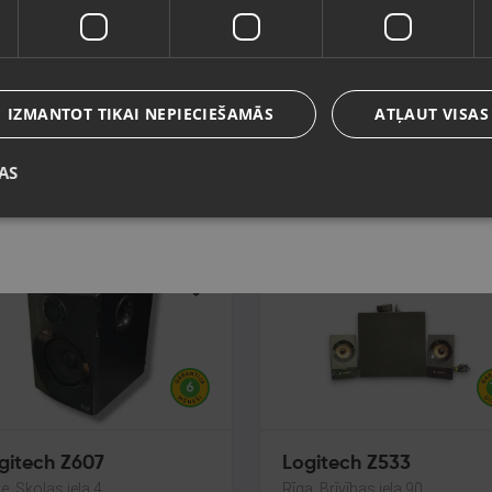
Valoda
nda A111X
Logitech Z313
a, Ulbrokas iela 10
Liepāja, Lielā iela 4
Latviešu / Latvian
voklis Lietots (Garantija 6
Stāvoklis Lietots (Garantija 6
IZMANTOT TIKAI NEPIECIEŠAMĀS
ATĻAUT VISAS
eši)
mēneši)
.00
€
30.00
€
AS
Saglabāt
gitech Z607
Logitech Z533
e, Skolas iela 4
Rīga, Brīvības iela 90