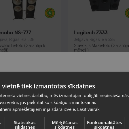
maha NS-777
Logitech Z333
gava, Rīgas iela 53B
Jelgava, Rīgas iela 53B
voklis Lietots (Garantija 6
Stāvoklis Mazlietots (Garantij
eši)
mēneši)
0.00
€
50.00
€
26.37
€
/mēn.
No
2.27
€
/mēn.
Pasūtījumi tiks piegādāti uz izvēlēto
 vietnē tiek izmantotas sīkdatnes
valsti
nterneta vietnes darbību, mēs izmantojam obligāti nepieciešamās
Vietnes saturs būs attēlots izvēlētajā valodā
su vietni, jūs piekrītat šo sīkdatņu izmantošanai.
tnēm apmeklētājiem ir jāizdara izvēle.
Lasīt vairāk
Valsts
s
Statistikas
Mērķēšanas
Funkcionalitātes
sīkdatnes
sīkdatnes
sīkdatnes