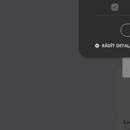
Fe
Rīg
Stā
mēn
25
RĀDĪT DETAĻ
Lo
Ogr