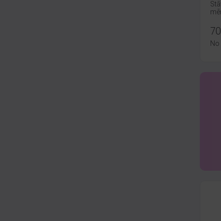
Stā
mēn
70
No