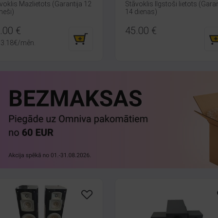
voklis Mazlietots (Garantija 12
Stāvoklis Ilgstoši lietots (Garan
eši)
14 dienas)
.00
€
45.00
€
3.18
€
/mēn.