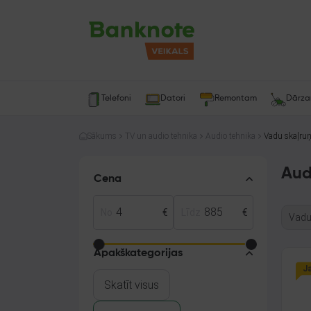
Telefoni
Datori
Remontam
Dārz
Sākums
TV un audio tehnika
Audio tehnika
Vadu skaļruņ
Aud
Cena
No
€
Līdz
€
Vadu
Apakškategorijas
J
Skatīt visus