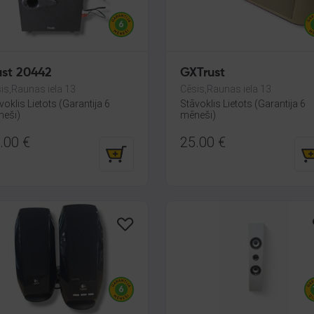
ust 20442
GXTrust
is,Raunas iela 13
Cēsis,Raunas iela 13
voklis Lietots (Garantija 6
Stāvoklis Lietots (Garantija 6
eši)
mēneši)
.00
€
25.00
€