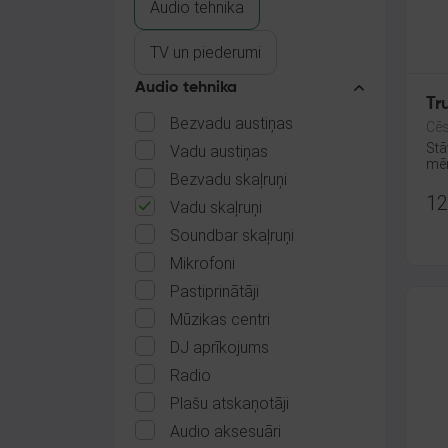
Audio tehnika
TV un piederumi
Audio tehnika
Tr
Bezvadu austiņas
Cēs
Stā
Vadu austiņas
mēn
Bezvadu skaļruņi
12
Vadu skaļruņi
Soundbar skaļruņi
Mikrofoni
Pastiprinātāji
Mūzikas centri
DJ aprīkojums
Radio
Plašu atskaņotāji
Audio aksesuāri