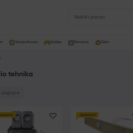
am
Viedpulksteņi
Spēles
Kameras
Zelts
i
io tehnika
 skaļruņi
aunums!
Jaunums!