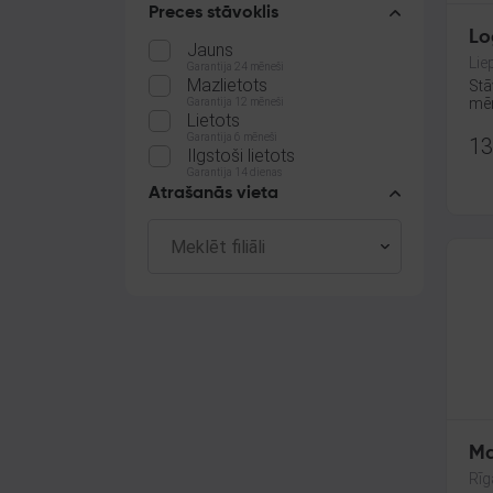
Preces stāvoklis
Lo
Jauns
Liep
Garantija 24 mēneši
Mazlietots
Stā
mēn
Garantija 12 mēneši
Lietots
Garantija 6 mēneši
13
Ilgstoši lietots
Garantija 14 dienas
Atrašanās vieta
Ma
Rīg