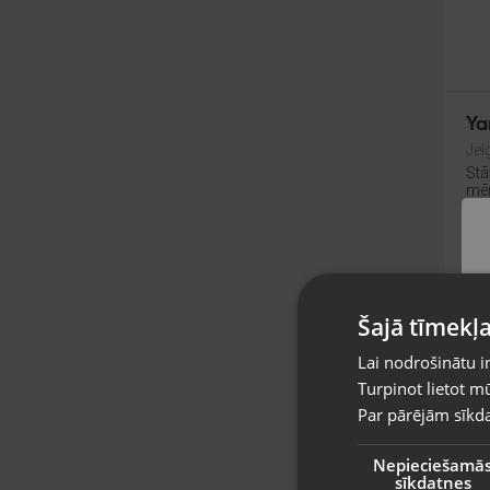
Ya
Jel
Stā
mēn
58
No
Šajā tīmekļa
Lai nodrošinātu i
Turpinot lietot mū
Par pārējām sīkda
Nepieciešamā
sīkdatnes