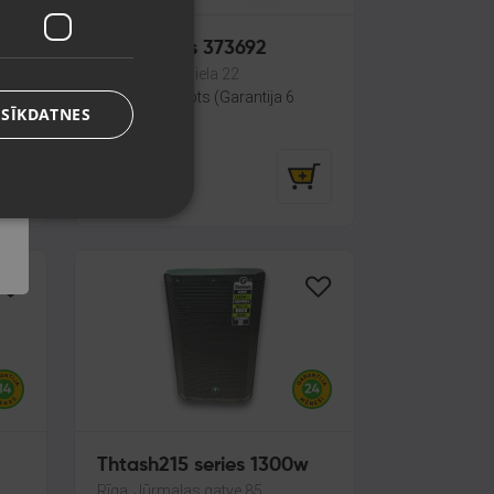
Goodmans 373692
Rīga, Melnsila iela 22
Stāvoklis Lietots (Garantija 6
 SĪKDATNES
mēneši)
12.00
€
Thtash215 series 1300w
Rīga, Jūrmalas gatve 85