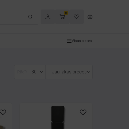
0
Visas preces
30
Jaunākās preces
Rādīt: