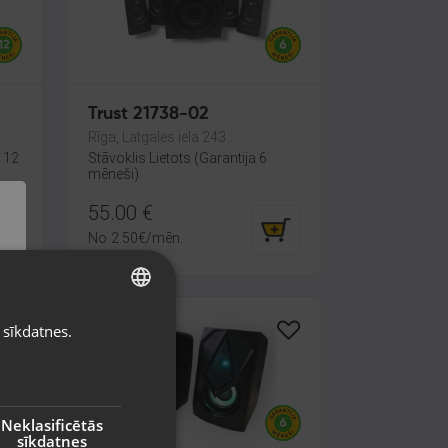
Trust 21738-02
Rīga, Latgales iela 243
a 12
Stāvoklis Lietots (Garantija 6
mēneši)
55.00
€
No
2.50
€
/mēn.
 sīkdatnes.
LATVIAN
RUSSIAN
LITHUANIAN
Neklasificētās
sīkdatnes