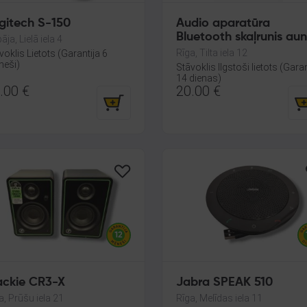
gitech S-150
Audio aparatūra
Bluetooth skaļrunis au
āja, Lielā iela 4
Rīga, Tilta iela 12
voklis Lietots (Garantija 6
eši)
Stāvoklis Ilgstoši lietots (Garan
14 dienas)
.00
€
20.00
€
ckie CR3-X
Jabra SPEAK 510
a, Prūšu iela 21
Rīga, Melīdas iela 11