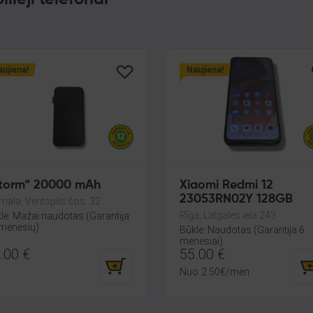
ujiena!
Naujiena!
torm“ 20000 mAh
Xiaomi Redmi 12
23053RN02Y 128GB
mala, Ventspils šos. 32
Rīga, Latgales iela 243
lė: Mažai naudotas (Garantija
mėnesių)
Būklė: Naudotas (Garantija 6
mėnesiai)
.00
€
55.00
€
Nuo
2.50
€
/mėn.