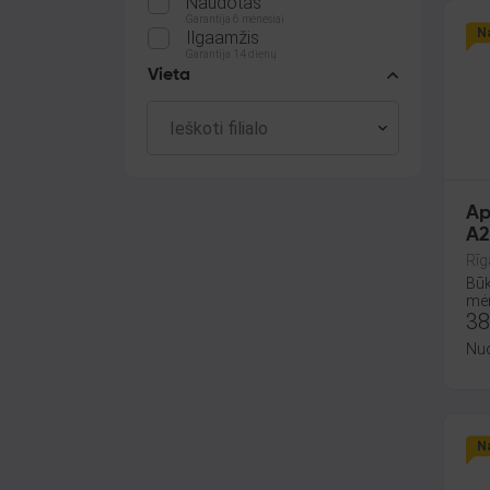
Naudotas
Garantija 6 mėnesiai
Na
Ilgaamžis
Garantija 14 dienų
Vieta
Ap
A2
Rīg
Būk
mėn
38
Nu
Na