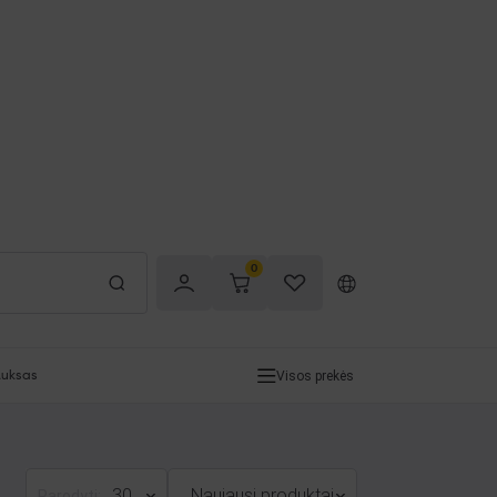
0
Visos prekės
uksas
30
Naujausi produktai
Parodyti: