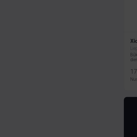
Xi
Liep
Būk
die
17
Nu