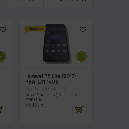
Naujiena!
Huawei P8 Lite (2017)
PRA-LX1 16GB
Rīga, Latgales iela 243
Būklė: Naudotas (Garantija 6
mėnesiai)
25.00
€