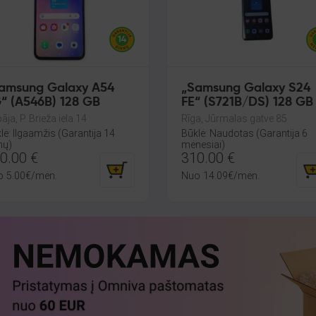
amsung Galaxy A54
„Samsung Galaxy S24
“ (A546B) 128 GB
FE“ (S721B/DS) 128 GB
GB RAM
pāja, P. Brieža iela 14
Rīga, Jūrmalas gatve 85
lė: Ilgaamžis (Garantija 14
Būklė: Naudotas (Garantija 6
nų)
mėnesiai)
0.00
€
310.00
€
o
5.00
€
/mėn.
Nuo
14.09
€
/mėn.