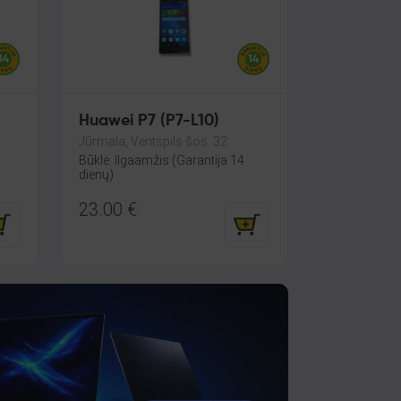
Huawei P7 (P7-L10)
Jūrmala, Ventspils šos. 32
Būklė: Ilgaamžis (Garantija 14
dienų)
23.00
€