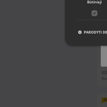
Būtinieji
Na
PARODYTI D
Ap
Dau
Būk
12 
60
Nu
Na