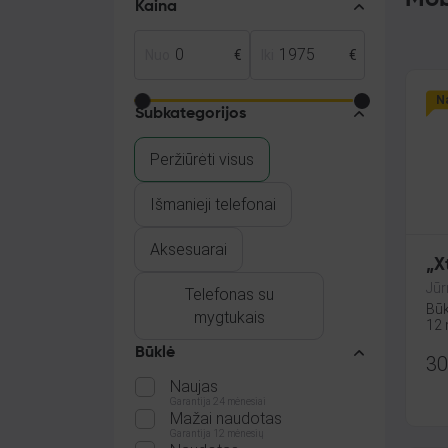
Kaina
Nuo
€
Iki
€
Na
Subkategorijos
Peržiūrėti visus
Išmanieji telefonai
Aksesuarai
„X
Jūr
Telefonas su
Būk
mygtukais
12 
Būklė
30
Naujas
Garantija 24 mėnesiai
Mažai naudotas
Garantija 12 mėnesių