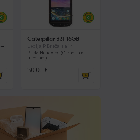
Caterpillar S31 16GB
 8
Liepāja, P. Brieža iela 14
Būklė: Naudotas (Garantija 6
mėnesiai)
30.00
€