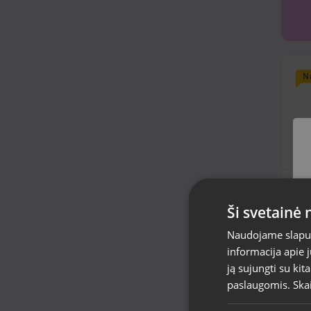
Na
„S
(S
Ši svetainė
Lie
Naudojame slapuku
Būk
mėn
informacija apie 
90
ją sujungti su kit
Nu
paslaugomis.
Ska