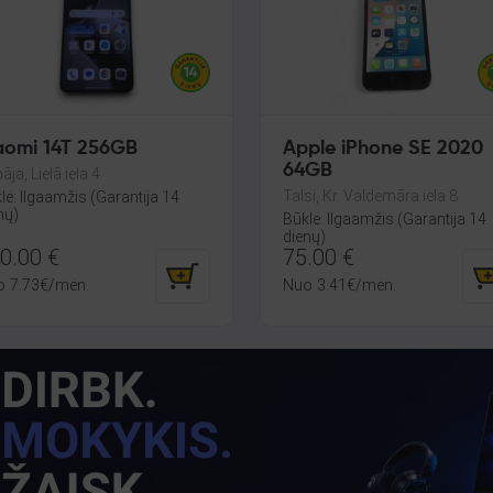
aomi 14T 256GB
Apple iPhone SE 2020
64GB
āja, Lielā iela 4
Talsi, Kr. Valdemāra iela 8
lė: Ilgaamžis (Garantija 14
nų)
Būklė: Ilgaamžis (Garantija 14
dienų)
0.00
€
75.00
€
o
7.73
€
/mėn.
Nuo
3.41
€
/mėn.