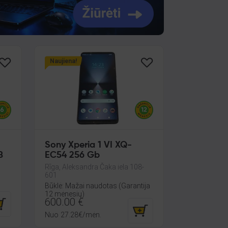
Naujiena!
Sony Xperia 1 VI XQ-
B
EC54 256 Gb
Rīga, Aleksandra Čaka iela 108-
601
Būklė: Mažai naudotas (Garantija
12 mėnesių)
600.00
€
Nuo
27.28
€
/mėn.