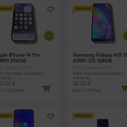
ujiena!
Naujiena!
ple iPhone 14 Pro
Samsung Galaxy A31 
890 256GB
A315F/DS 128GB
a, Latgales iela 243
Rīga, Latgales iela 243
lė: Naudotas (Garantija 6
Būklė: Naudotas (Garantija 6
esiai)
mėnesiai)
5.00
€
50.00
€
o
17.50
€
/mėn.
Nuo
2.27
€
/mėn.
ujiena!
Naujiena!