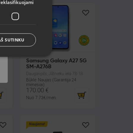
eklasifikuojami
Naujiena!
AŠ SUTINKU
Samsung Galaxy A27 5G
SM-A276B
Daugavpils, Jātnieku iela 78-1B
Būklė: Naujas (Garantija 24
mėnesiai)
170.00
€
Nuo
7.73
€
/mėn.
Naujiena!