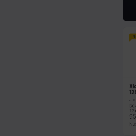
Na
Xi
12
Jūr
Būk
12 
95
Nu