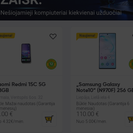
ujiena!
Naujiena!
aomi Redmi 15C 5G
„Samsung Galaxy
8GB
Note10“ (N970F) 256 G
mala, Ventspils šos. 32
Liepāja, Lielā iela 4
lė: Mažai naudotas (Garantija
Būklė: Naudotas (Garantija 6
mėnesių)
mėnesiai)
.00
€
110.00
€
o
4.32
€
/mėn.
Nuo
5.00
€
/mėn.