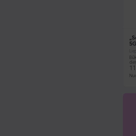
„S
5G
Lie
Būk
die
11
Nu