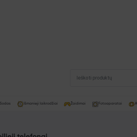
Sodas
Išmanieji laikrodžiai
Žaidimai
Fotoaparatai
A
lieji telefonai