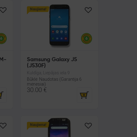
Naujiena!
SM-
Samsung Galaxy J5
(J530F)
Kuldīga, Liepājas iela 9
Būklė: Naudotas (Garantija 6
mėnesiai)
30.00
€
Naujiena!