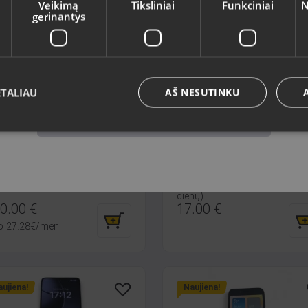
Veikimą
Tiksliniai
Funkciniai
N
gerinantys
ujiena!
Naujiena!
Kalba
Lietuvių / Lithuanian
ETALIAU
AŠ NESUTINKU
Išsaugoti
ple iPhone 16 128GB
20000 mAh išorinė
baterija
gavpils, Jātnieku iela 78-1B
Rīga, Pērnavas iela 55-4/5
lė: Mažai naudotas (Garantija
mėnesių)
Būklė: Ilgaamžis (Garantija 14
dienų)
0.00
€
17.00
€
o
27.28
€
/mėn.
ujiena!
Naujiena!