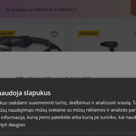
ujiena!
Naujiena!
Užsakymai bus pristatyti į
il 9245
Akumuliatorinis gręžtu
pasirinktą šalį
CD-L1118
a, Pērnavas iela 55-4/5
 naudoja slapukus
Alūksne, Lielā Ezera iela 5
lė: Naudotas (Garantija 6
Svetainės turinys bus rodomas jūsų pasirinkta
esiai)
s siekdami suasmeninti turinį, skelbimus ir analizuoti srautą. T
Būklė: Mažai naudotas (Garant
kalba
12 mėnesių)
jūsų naudojimąsi mūsų svetaine su mūsų reklamos ir analizės partn
.00
€
36.00
€
a informacija, kurią jiems pateikėte arba kurią jie surinko, kai nau
Šalis
ityti daugiau