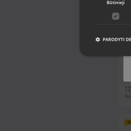
Būtinieji
Na
PARODYTI D
Ma
Rīg
Būk
mėn
12
Nu
Na