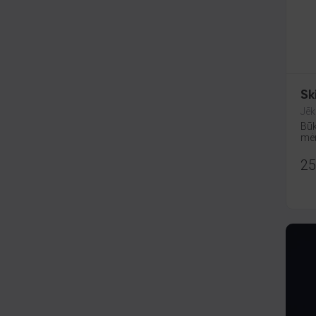
Sk
Jēk
Būk
mėn
25