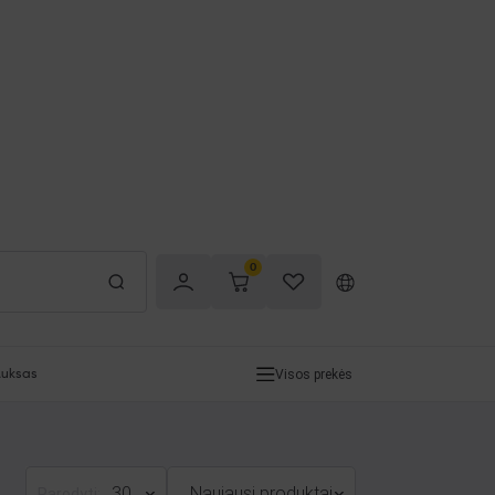
0
Visos prekės
uksas
30
Naujausi produktai
Parodyti: