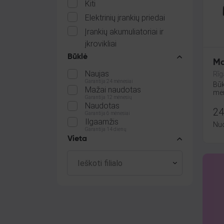
Kiti
Elektrinių įrankių priedai
Įrankių akumuliatoriai ir
įkrovikliai
Būklė
Ma
Naujas
Rīg
Garantija 24 mėnesiai
Būk
Mažai naudotas
mėn
Garantija 12 mėnesių
Naudotas
24
Garantija 6 mėnesiai
Ilgaamžis
Nu
Garantija 14 dienų
Vieta