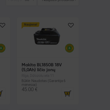
Naujiena!
Makita BL1850B 18V
(5,0Ah) ličio jonų
Rīga, Dižozolu iela 11
Būklė: Naudotas (Garantija 6
mėnesiai)
45.00
€