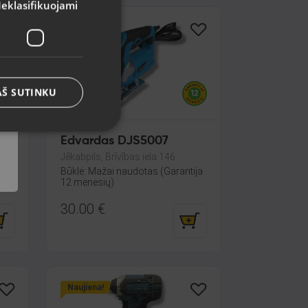
eklasifikuojami
Naujiena!
AŠ SUTINKU
Edvardas DJS5007
Jēkabpils, Brīvības iela 146
Būklė: Mažai naudotas (Garantija
12 mėnesių)
30.00
€
Naujiena!