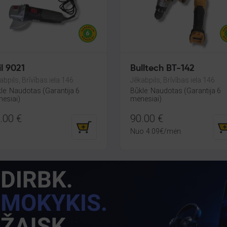
il 9021
Bulltech BT-142
abpils, Brīvības iela 146
Jēkabpils, Brīvības iela 146
lė: Naudotas (Garantija 6
Būklė: Naudotas (Garantija 6
esiai)
mėnesiai)
.00
€
90.00
€
Nuo
4.09
€
/mėn.