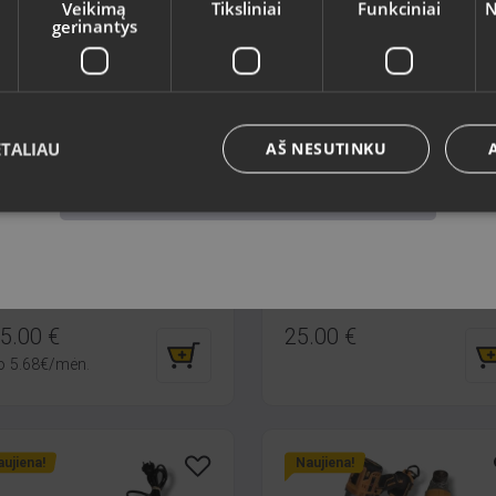
Veikimą
Tiksliniai
Funkciniai
N
gerinantys
ujiena!
Naujiena!
Kalba
Lietuvių / Lithuanian
ETALIAU
AŠ NESUTINKU
Išsaugoti
kita DHR202
DWT ESS 280 VS
a, Dzelzavas iela 53
Sigulda, Kr. Valdemāra iela 1a
lė: Naudotas (Garantija 6
Būklė: Ilgaamžis (Garantija 14
esiai)
dienų)
5.00
€
25.00
€
o
5.68
€
/mėn.
ujiena!
Naujiena!