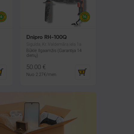
Dnipro RH-100Q
Sigulda, Kr. Valdemāra iela 1a
Būklė: Ilgaamžis (Garantija 14
dienų)
50.00
€
Nuo
2.27
€
/mėn.