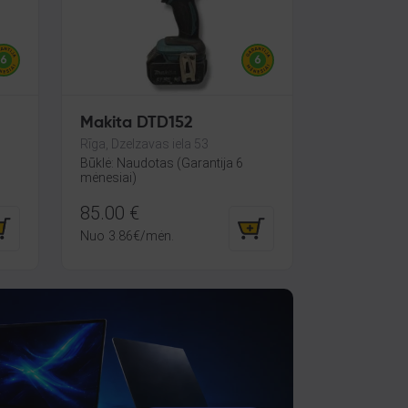
Makita DTD152
Rīga, Dzelzavas iela 53
Būklė: Naudotas (Garantija 6
mėnesiai)
85.00
€
Nuo
3.86
€
/mėn.