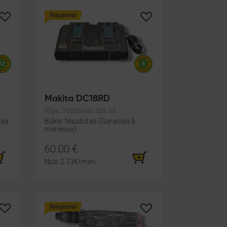
Naujiena!
Makita DC18RD
Rīga, Dzelzavas iela 53
ija
Būklė: Naudotas (Garantija 6
mėnesiai)
60.00
€
Nuo
2.73
€
/mėn.
Naujiena!