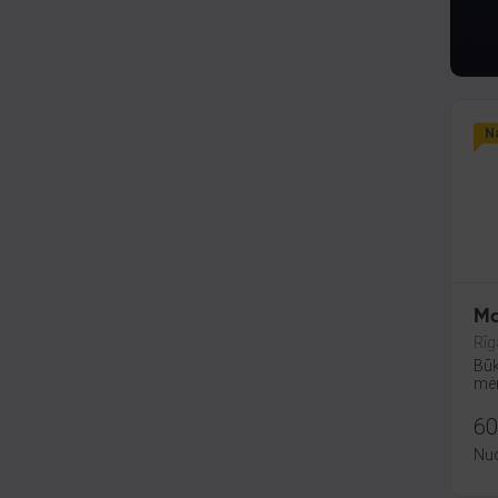
Na
Ma
Rīg
Būk
mėn
60
Nu