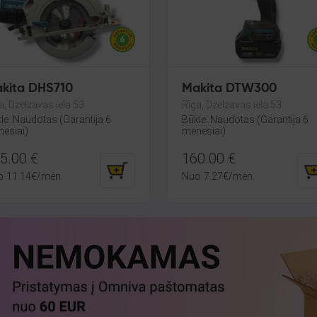
kita DHS710
Makita DTW300
a, Dzelzavas iela 53
Rīga, Dzelzavas iela 53
lė: Naudotas (Garantija 6
Būklė: Naudotas (Garantija 6
esiai)
mėnesiai)
5.00
€
160.00
€
o
11.14
€
/mėn.
Nuo
7.27
€
/mėn.