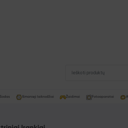
Sodas
Išmanieji laikrodžiai
Žaidimai
Fotoaparatai
A
triniai Įrankiai