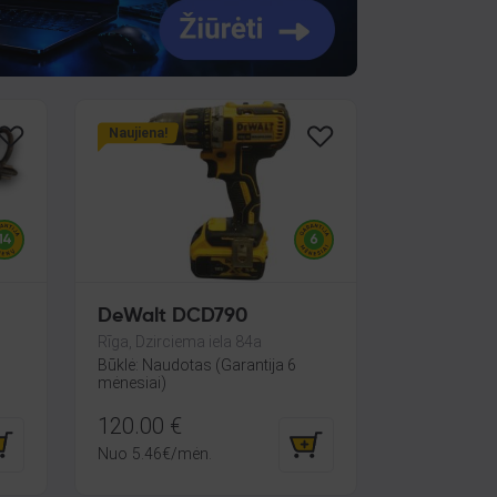
Naujiena!
DeWalt DCD790
Rīga, Dzirciema iela 84a
Būklė: Naudotas (Garantija 6
mėnesiai)
120.00
€
Nuo
5.46
€
/mėn.