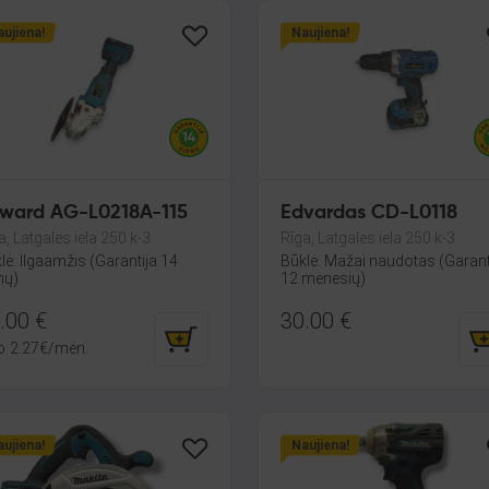
ujiena!
Naujiena!
ward AG-L0218A-115
Edvardas CD-L0118
a, Latgales iela 250 k-3
Rīga, Latgales iela 250 k-3
lė: Ilgaamžis (Garantija 14
Būklė: Mažai naudotas (Garant
nų)
12 mėnesių)
.00
€
30.00
€
o
2.27
€
/mėn.
ujiena!
Naujiena!