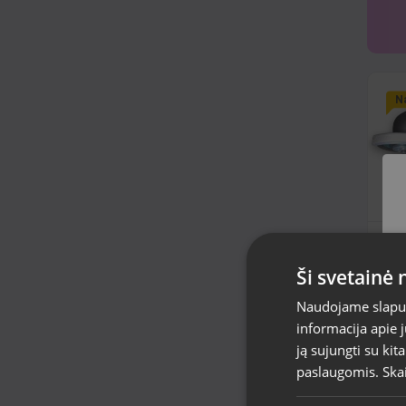
Na
Sk
Rīg
Ši svetainė
Būk
mėn
Naudojame slapuku
informacija apie 
18
ją sujungti su kit
paslaugomis.
Ska