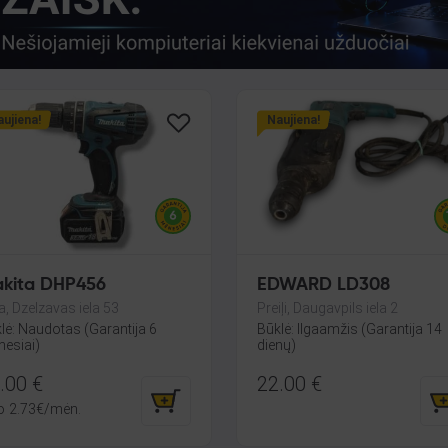
ujiena!
Naujiena!
kita DHP456
EDWARD LD308
a, Dzelzavas iela 53
Preiļi, Daugavpils iela 2
lė: Naudotas (Garantija 6
Būklė: Ilgaamžis (Garantija 14
esiai)
dienų)
.00
€
22.00
€
o
2.73
€
/mėn.