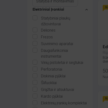
Statyba ir montavimas
Na
Elektriniai Įrankiai
Statybiniai plaukų
džiovintuvai
Dėlionės
Frezos
Suvirinimo aparatai
Ed
Daugiafunkciniai
Rīg
instrumentai
Būk
die
Vinių pistoletai ir segtukai
Perforatoriai
50
Diskiniai pjūklai
Nu
Šlifuokliai
Grąžtai ir atsuktuvai
Kardo pjūklai
Na
Elektrinių įrankių komplektai