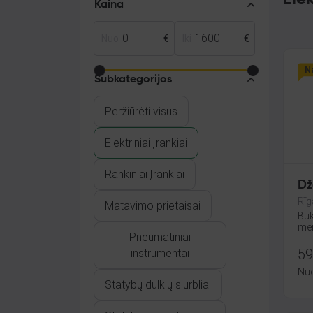
Kaina
Nuo
€
Iki
€
Na
Subkategorijos
Peržiūrėti visus
Elektriniai Įrankiai
Rankiniai Įrankiai
Dž
Rīg
Matavimo prietaisai
Būk
mėn
Pneumatiniai
59
instrumentai
Nu
Statybų dulkių siurbliai