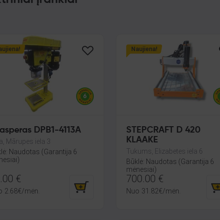
ujiena!
Naujiena!
asperas DPB1-4113A
STEPCRAFT D 420
KLAAKE
a, Mārupes iela 3
Tukums, Elizabetes iela 6
lė: Naudotas (Garantija 6
esiai)
Būklė: Naudotas (Garantija 6
mėnesiai)
.00
€
700.00
€
o
2.68
€
/mėn.
Nuo
31.82
€
/mėn.