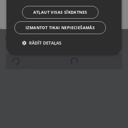
Oriģinālais iepakojums;
Komplektācija
ATĻAUT VISAS SĪKDATNES
lādētājs.
IZMANTOT TIKAI NEPIECIEŠAMĀS
Piegādes veidi
RĀDĪT DETAĻAS
Spinning
Spinning