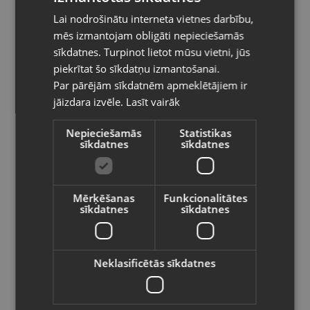
Lai nodrošinātu interneta vietnes darbību,
RUSSIAN
Kategorija: Sildīšanas un masāžas ierīce
mēs izmantojam obligāti nepieciešamās
Mērķis: Kājas, mugura
LITHUANIAN
sīkdatnes. Turpinot lietot mūsu vietni, jūs
Pasūtījumi tiks piegādāti uz
Jauda: 16W
piekrītat šo sīkdatņu izmantošanai.
izvēlēto valsti
Par pārējām sīkdatnēm apmeklētājiem ir
25.00
€
23.00
jāizdara izvēle.
€
Lasīt vairāk
Vietnes saturs būs attēlots izvēlētajā
valodā
Nepieciešamās
Statistikas
sīkdatnes
sīkdatnes
Preces informācija
Valsts
Masāžas ierīces
Kategorija
Mērķēšanas
Funkcionalitātes
sīkdatnes
sīkdatnes
101967
Kods
Valoda
Rīga, Tilta iela 12
Atrašanās vieta
Latviešu / Latvian
Neklasificētās sīkdatnes
+371 26605700
Telefona numurs:
Lietots (Garantija 6 mēneši)
Stāvoklis
Saglabāt