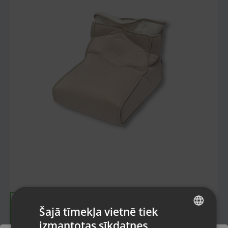
Šajā tīmekļa vietnē tiek
izmantotas sīkdatnes
LATVIAN