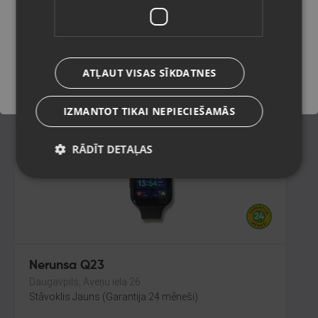
Jēkabpils, Brīvības iela 146
Stāvoklis Jauns (Garantija 24 mēneši)
Saglabāt
ATĻAUT VISAS SĪKDATNES
13.00
€
IZMANTOT TIKAI NEPIECIEŠAMĀS
RĀDĪT DETAĻAS
Nerunsa Q23
Daugavpils, Aveņu iela 26
Stāvoklis Jauns (Garantija 24 mēneši)