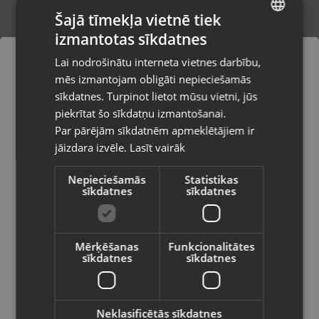
Šajā tīmekļa vietnē tiek
izmantotas sīkdatnes
LATVIAN
Lemfo N58
Lai nodrošinātu interneta vietnes darbību,
Rīga, Lokomotīves iela 100
RUSSIAN
mēs izmantojam obligāti nepieciešamās
Stāvoklis Lietots (Garantija 6 mēneši)
LITHUANIAN
sīkdatnes. Turpinot lietot mūsu vietni, jūs
Pasūtījumi tiks piegādāti uz
piekrītat šo sīkdatņu izmantošanai.
izvēlēto valsti
Par pārējām sīkdatnēm apmeklētājiem ir
45.00
€
jāizdara izvēle.
Lasīt vairāk
Vietnes saturs būs attēlots izvēlētajā
valodā
Nepieciešamās
Statistikas
sīkdatnes
sīkdatnes
Valsts
Mērķēšanas
Funkcionalitātes
sīkdatnes
sīkdatnes
Valoda
Latviešu / Latvian
Neklasificētās sīkdatnes
Nerunsa Q23