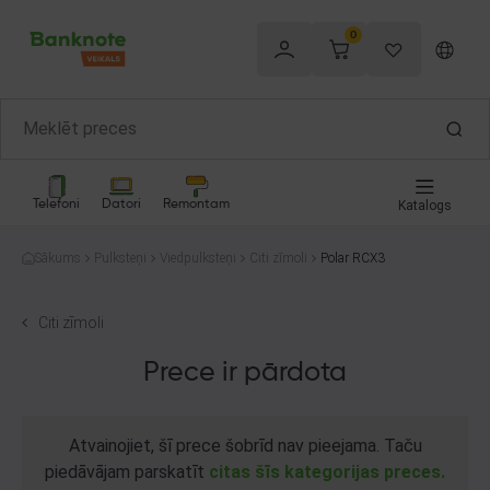
0
Telefoni
Datori
Remontam
Katalogs
Sākums
Pulksteņi
Viedpulksteņi
Citi zīmoli
Polar RCX3
Citi zīmoli
Prece ir pārdota
Atvainojiet, šī prece šobrīd nav pieejama. Taču
piedāvājam parskatīt
citas šīs kategorijas preces.