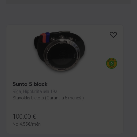
Sunto 5 black
Rīga, Hipokrāta iela 19a
Stāvoklis Lietots (Garantija 6 mēneši)
100.00
€
No
4.55
€
/mēn.