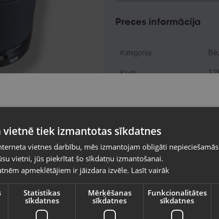
Preces informācija
Bez
Kategorija
12
Kods
Tuk
Atrašanās vieta
+3
Telefona numurs:
Pasūtījumi tiks piegādāti uz izvēlēto
 vietnē tiek izmantotas sīkdatnes
valsti
Jau
Stāvoklis
nterneta vietnes darbību, mēs izmantojam obligāti nepieciešamās
Vietnes saturs būs attēlots izvēlētajā valodā
ori
Komplektācija
su vietni, jūs piekrītat šo sīkdatņu izmantošanai.
tnēm apmeklētājiem ir jāizdara izvēle.
Lasīt vairāk
Valsts
s
Statistikas
Mērķēšanas
Funkcionalitātes
Piegādes veidi
sīkdatnes
sīkdatnes
sīkdatnes