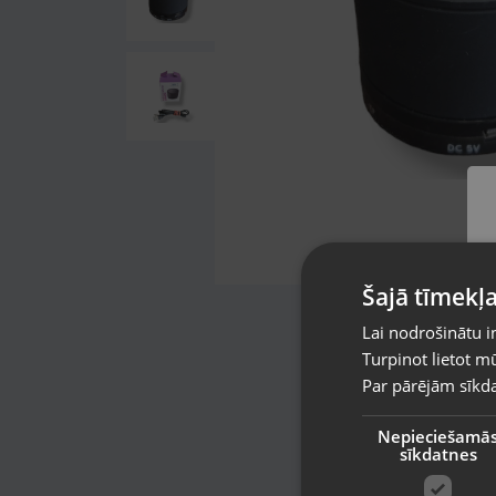
Šajā tīmekļa
Lai nodrošinātu i
Turpinot lietot mū
Par pārējām sīkda
Nepieciešamā
sīkdatnes