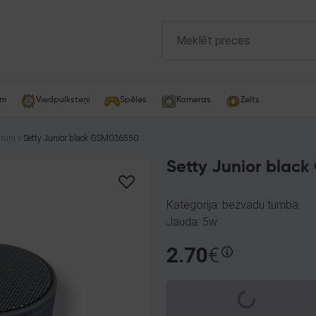
am
Viedpulksteņi
Spēles
Kameras
Zelts
ruņi
Setty Junior black GSM036550
Setty Junior blac
Kategorija: bezvadu tumba
Jauda: 5w
2.70
€
Spinning