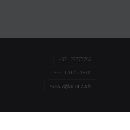
+371 27777762
P.-Pk. 09:00 - 18:00
veikals@banknote.lv
a