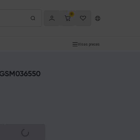
0
Visas preces
k GSM036550
Spinning