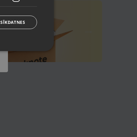
 SĪKDATNES