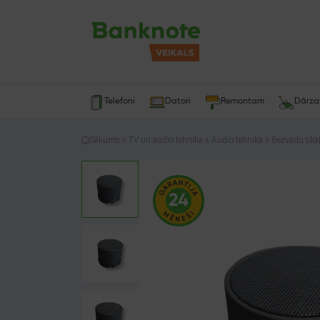
Telefoni
Datori
Remontam
Dārz
Sākums
TV un audio tehnika
Audio tehnika
Bezvadu skaļ