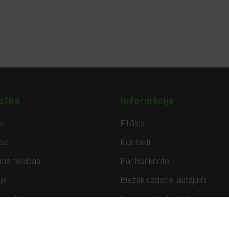
zība
Informācija
de
Filiāles
sa
Kontakti
uma tiesības
Par Banknote
ja
Biežāk uzdotie jautājumi
uzpirkšana
Lietots – Pārbaudīts
ksmes
Noteikumi un privātuma politik