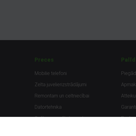
Preces
Palīd
Mobilie telefoni
Piegā
Zelta juvelierizstrādājumi
Apmak
Remontam un celtniecībai
Atteik
Datortehnika
Garanti
Spēles un spēļu konsoles
Preču 
Planšetdatori
Atsau