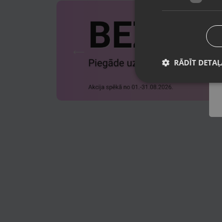
RĀDĪT DETAĻ