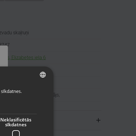
vadu skaļruņi
8747
ums, Elizabetes iela 6
71 25484943
ns (Garantija 24 mēneši)
 sīkdatnes.
LATVIAN
ģinālais iepakojums; lādētājs;
RUSSIAN
LITHUANIAN
Neklasificētās
sīkdatnes