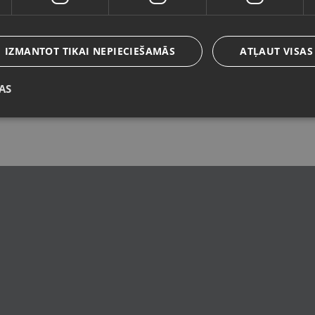
Valoda
Latviešu / Latvian
IZMANTOT TIKAI NEPIECIEŠAMĀS
ATĻAUT VISAS
AS
Saglabāt