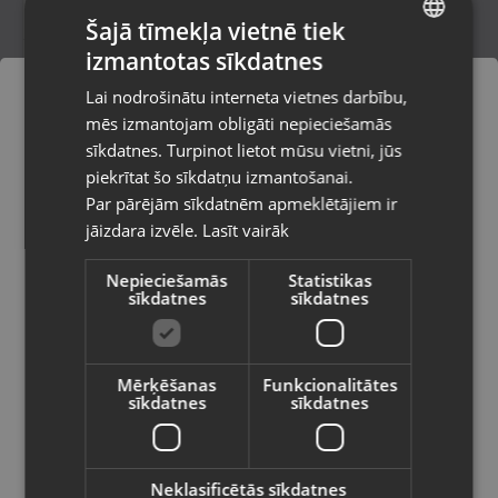
Šajā tīmekļa vietnē tiek
izmantotas sīkdatnes
LATVIAN
MaXlife USB A-Lightning
Lai nodrošinātu interneta vietnes darbību,
Bauska, Salātu iela 29
RUSSIAN
mēs izmantojam obligāti nepieciešamās
Stāvoklis Jauns (Garantija 24 mēneši)
LITHUANIAN
sīkdatnes. Turpinot lietot mūsu vietni, jūs
Pasūtījumi tiks piegādāti uz
piekrītat šo sīkdatņu izmantošanai.
izvēlēto valsti
Par pārējām sīkdatnēm apmeklētājiem ir
2.10
€
jāizdara izvēle.
Lasīt vairāk
Vietnes saturs būs attēlots izvēlētajā
valodā
Nepieciešamās
Statistikas
sīkdatnes
sīkdatnes
Valsts
Mērķēšanas
Funkcionalitātes
sīkdatnes
sīkdatnes
Valoda
Latviešu / Latvian
Neklasificētās sīkdatnes
maXlife USB-C To Lightning PD Cable