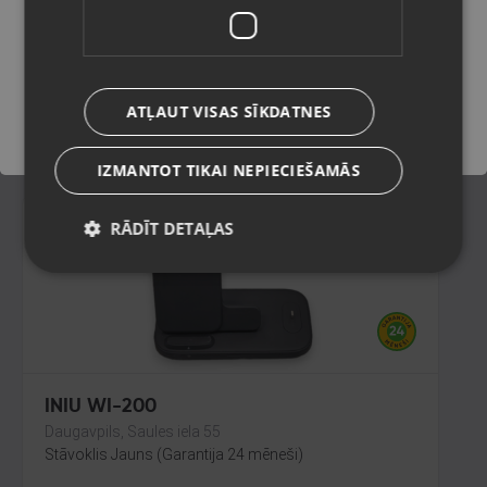
MXUC-05 (20w / 2m)
Liepāja, Lielā iela 4
Saglabāt
Stāvoklis Jauns (Garantija 24 mēneši)
ATĻAUT VISAS SĪKDATNES
7.00
€
IZMANTOT TIKAI NEPIECIEŠAMĀS
RĀDĪT DETAĻAS
INIU WI-200
Daugavpils, Saules iela 55
Stāvoklis Jauns (Garantija 24 mēneši)