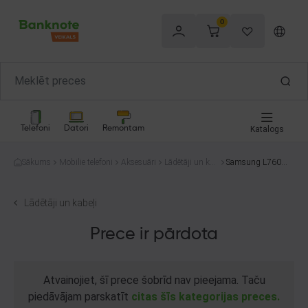
0
Telefoni
Datori
Remontam
Katalogs
Sākums
Mobilie telefoni
Aksesuāri
Lādētāji un kab
Samsung L760/
eļi
G600 auto lādētā
js
Lādētāji un kabeļi
Prece ir pārdota
Atvainojiet, šī prece šobrīd nav pieejama. Taču
piedāvājam parskatīt
citas šīs kategorijas preces.