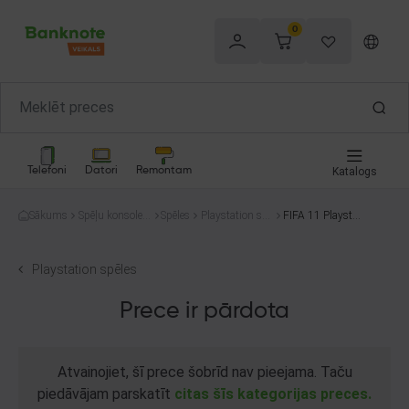
0
Telefoni
Datori
Remontam
Katalogs
Sākums
Spēļu konsoles
Spēles
Playstation spē
FIFA 11 Playstati
un spēles
les
on 3
Playstation spēles
Prece ir pārdota
Atvainojiet, šī prece šobrīd nav pieejama. Taču
piedāvājam parskatīt
citas šīs kategorijas preces.