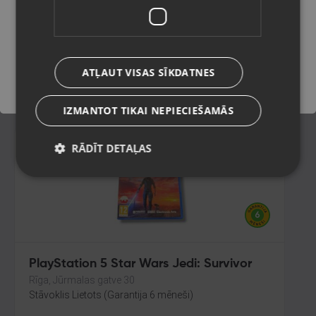
Gulbene, Rīgas iela 36A
Stāvoklis Lietots (Garantija 6 mēneši)
Saglabāt
ATĻAUT VISAS SĪKDATNES
11.00
€
IZMANTOT TIKAI NEPIECIEŠAMĀS
RĀDĪT DETAĻAS
Jaunums!
PlayStation 5 Star Wars Jedi: Survivor
Rīga, Jūrmalas gatve 30
Stāvoklis Lietots (Garantija 6 mēneši)