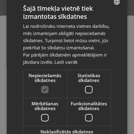
Šajā tīmekļa vietnē tiek
izmantotas sīkdatnes
LATVIAN
Sony PlayStation 3 Battlefield Hardline
Lai nodrošinātu interneta vietnes darbību,
Liepāja, Tirgoņu iela 25
RUSSIAN
mēs izmantojam obligāti nepieciešamās
Stāvoklis Lietots (Garantija 6 mēneši)
LITHUANIAN
sīkdatnes. Turpinot lietot mūsu vietni, jūs
Pasūtījumi tiks piegādāti uz
piekrītat šo sīkdatņu izmantošanai.
izvēlēto valsti
Par pārējām sīkdatnēm apmeklētājiem ir
5.00
€
jāizdara izvēle.
Lasīt vairāk
Vietnes saturs būs attēlots izvēlētajā
valodā
Nepieciešamās
Statistikas
sīkdatnes
sīkdatnes
Valsts
Mērķēšanas
Funkcionalitātes
sīkdatnes
sīkdatnes
Valoda
Latviešu / Latvian
Neklasificētās sīkdatnes
Sony PlayStation 4 Destiny 2