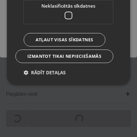
Latviešu / Latvian
Neklasificētās sīkdatnes
207194
Kods
Saglabāt
Rīga, Jūrmalas gatve 30
Atrašanās vieta
+371 22486779
Telefona numurs:
ATĻAUT VISAS SĪKDATNES
Mazlietots (Garantija 12
Stāvoklis
mēneši)
IZMANTOT TIKAI NEPIECIEŠAMĀS
.
Komplektācija
RĀDĪT DETAĻAS
Piegādes veidi
Spinning
Spinning