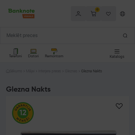
0
Telefoni
Datori
Remontam
Katalogs
Sākums
Mājai
Interjera preces
Gleznas
Glezna Nakts
Glezna Nakts