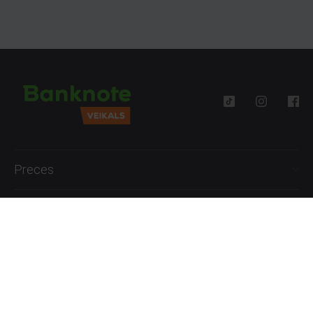
Preces
Palīdzība
Informācija
+371 27777762