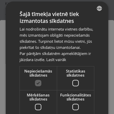
Kategorija:Glezna
Izmērs: 81x61
Šajā tīmekļa vietnē tiek
Tehnika: eļļa, kartons
izmantotas sīkdatnes
LATVIAN
Autors: Timofejs Makarovs
Lai nodrošinātu interneta vietnes darbību,
RUSSIAN
75.00
€
mēs izmantojam obligāti nepieciešamās
LITHUANIAN
sīkdatnes. Turpinot lietot mūsu vietni, jūs
Pasūtījumi tiks piegādāti uz
Sadali maksājumos
piekrītat šo sīkdatņu izmantošanai.
izvēlēto valsti
Par pārējām sīkdatnēm apmeklētājiem ir
36 m x
3.41
€
24 m x
4.40
€
jāizdara izvēle.
Lasīt vairāk
Vietnes saturs būs attēlots izvēlētajā
Reprezentatīvs piemērs
Reprezentatīvs piemērs
valodā
Nepieciešamās
Statistikas
sīkdatnes
sīkdatnes
12 m x
7.51
€
6 m x
13.82
€
Valsts
Reprezentatīvs piemērs
Reprezentatīvs piemērs
Mērķēšanas
Funkcionalitātes
Preces informācija
sīkdatnes
sīkdatnes
Valoda
Gleznas
Kategorija