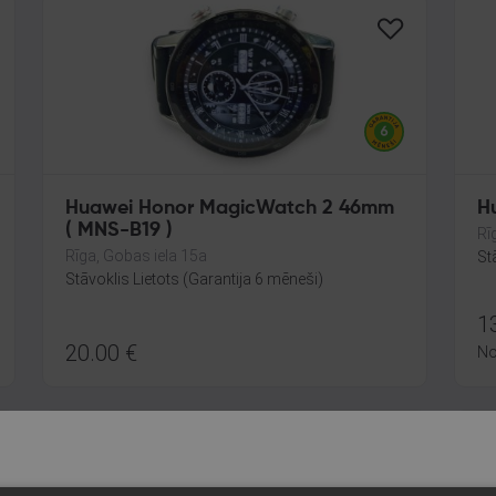
Huawei Honor MagicWatch 2 46mm
H
( MNS-B19 )
Rī
Rīga, Gobas iela 15a
St
Stāvoklis Lietots (Garantija 6 mēneši)
1
20.00
€
N