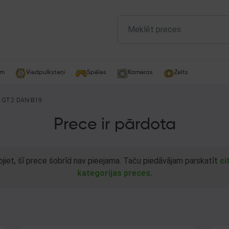
am
Viedpulksteņi
Spēles
Kameras
Zelts
h GT 2 DAN-B19
Prece ir pārdota
ojiet, šī prece šobrīd nav pieejama. Taču piedāvājam parskatīt
ci
kategorijas preces.