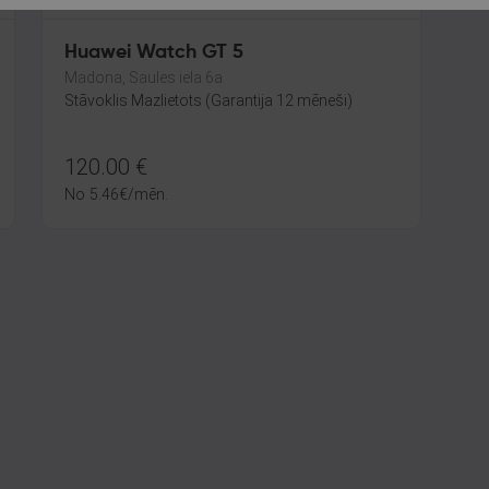
Huawei Watch GT 5
Madona, Saules iela 6a
Stāvoklis Mazlietots (Garantija 12 mēneši)
120.00
€
No
5.46
€
/mēn.