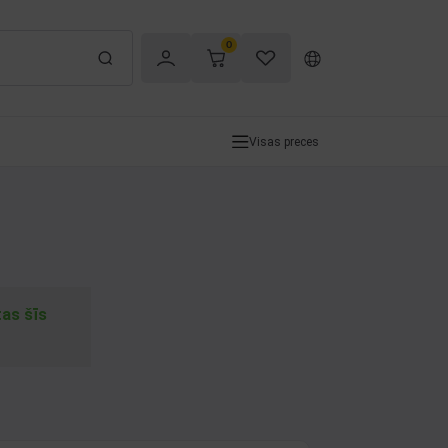
0
Visas preces
tas šīs