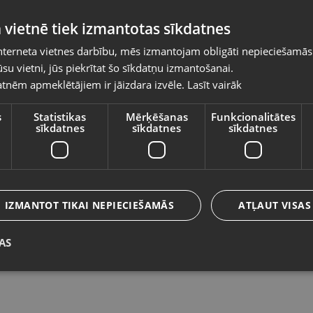
Pasūtījumi tiks piegādāti uz izvēlēto
 vietnē tiek izmantotas sīkdatnes
valsti
nterneta vietnes darbību, mēs izmantojam obligāti nepieciešamās
Vietnes saturs būs attēlots izvēlētajā valodā
su vietni, jūs piekrītat šo sīkdatņu izmantošanai.
Huawei Watch GT 4
H
tnēm apmeklētājiem ir jāizdara izvēle.
Lasīt vairāk
Valsts
Rīga, A.Deglava iela 120
Rē
Stāvoklis Lietots (Garantija 6 mēneši)
St
s
Statistikas
Mērķēšanas
Funkcionalitātes
sīkdatnes
sīkdatnes
sīkdatnes
105.00
€
5
Valoda
No
4.77
€
/mēn.
N
Latviešu / Latvian
IZMANTOT TIKAI NEPIECIEŠAMĀS
ATĻAUT VISAS
AS
Saglabāt