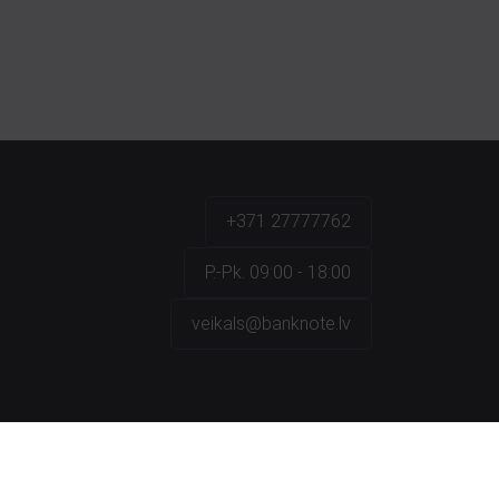
+371 27777762
P.-Pk. 09:00 - 18:00
veikals@banknote.lv
a