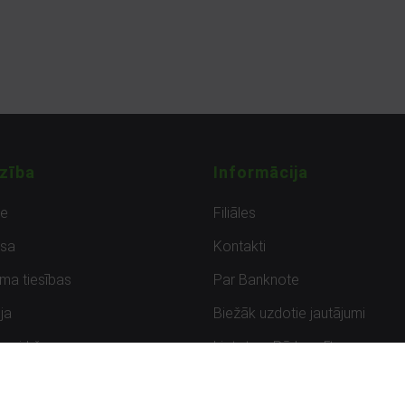
zība
Informācija
de
Filiāles
sa
Kontakti
uma tiesības
Par Banknote
ja
Biežāk uzdotie jautājumi
uzpirkšana
Lietots – Pārbaudīts
ksmes
Noteikumi un privātuma politik