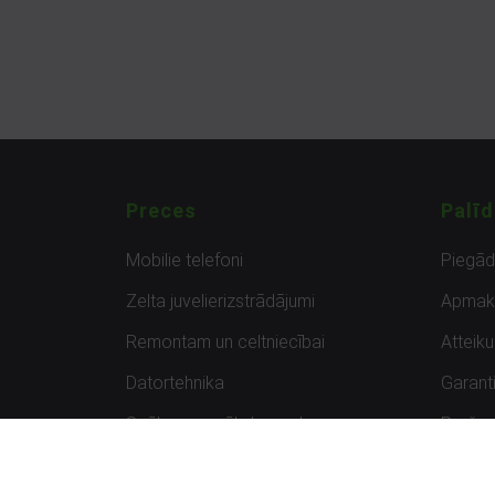
Preces
Palīd
Mobilie telefoni
Piegā
Zelta juvelierizstrādājumi
Apmak
Remontam un celtniecībai
Atteik
Datortehnika
Garanti
Spēles un spēļu konsoles
Preču 
Planšetdatori
Atsau