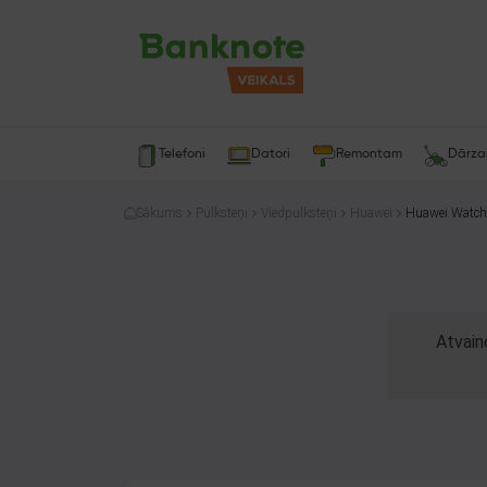
Telefoni
Datori
Remontam
Dārz
Sākums
Pulksteņi
Viedpulksteņi
Huawei
Huawei Watc
Atvain