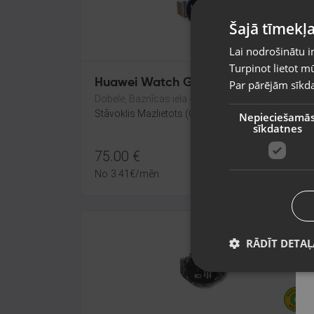
Šajā tīmekļa
Lai nodrošinātu i
Turpinot lietot mū
Huawei Watch GT 4
Par pārējām sīkda
Dobele, Baznīcas iela 4a
Stāvoklis Mazlietots (Garantija 12 mēneši)
Nepieciešamā
sīkdatnes
75.00
€
No
3.41
€
/mēn.
RĀDĪT DETAĻ