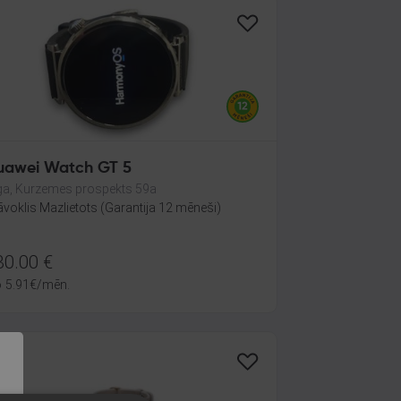
uawei Watch GT 5
ga, Kurzemes prospekts 59a
āvoklis Mazlietots (Garantija 12 mēneši)
30.00
€
o
5.91
€
/mēn.