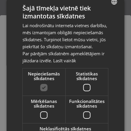
Šajā tīmekļa vietnē tiek
izmantotas sīkdatnes
LATVIAN
GameSir X5 Lite Type-C
Lai nodrošinātu interneta vietnes darbību,
Kuldīga, Liepājas iela 9
RUSSIAN
mēs izmantojam obligāti nepieciešamās
Stāvoklis Mazlietots (Garantija 12 mēneši)
LITHUANIAN
sīkdatnes. Turpinot lietot mūsu vietni, jūs
Pasūtījumi tiks piegādāti uz
piekrītat šo sīkdatņu izmantošanai.
izvēlēto valsti
Par pārējām sīkdatnēm apmeklētājiem ir
30.00
€
jāizdara izvēle.
Lasīt vairāk
Vietnes saturs būs attēlots izvēlētajā
valodā
Nepieciešamās
Statistikas
sīkdatnes
sīkdatnes
Valsts
Mērķēšanas
Funkcionalitātes
sīkdatnes
sīkdatnes
Valoda
Latviešu / Latvian
Neklasificētās sīkdatnes
Loshall Tag Macaron