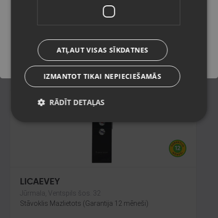
Daugavpils, Jātnieku iela 78-1B
Stāvoklis Jauns (Garantija 24 mēneši)
Saglabāt
ATĻAUT VISAS SĪKDATNES
8.00
€
IZMANTOT TIKAI NEPIECIEŠAMĀS
RĀDĪT DETAĻAS
LICAEVEY
Jūrmala, Ventspils šos. 32
Stāvoklis Mazlietots (Garantija 12 mēneši)