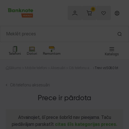
0
Telefoni
Datori
Remontam
Katalogs
Sākums
Mobilie telefoni
Aksesuāri
Citi telefonu ak
Trevi vs5080 bt
sesuāri
Citi telefonu aksesuāri
Prece ir pārdota
Atvainojiet, šī prece šobrīd nav pieejama. Taču
piedāvājam parskatīt
citas šīs kategorijas preces.