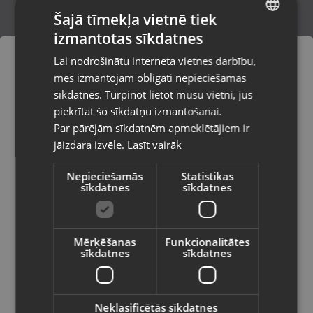
Šajā tīmekļa vietnē tiek
izmantotas sīkdatnes
LATVIAN
Wall Fire DEF056297
Lai nodrošinātu interneta vietnes darbību,
Kandava, Tirgus laukums 1
RUSSIAN
mēs izmantojam obligāti nepieciešamās
Stāvoklis Lietots (Garantija 6 mēneši)
LITHUANIAN
sīkdatnes. Turpinot lietot mūsu vietni, jūs
Pasūtījumi tiks piegādāti uz
piekrītat šo sīkdatņu izmantošanai.
izvēlēto valsti
69.00
€
Par pārējām sīkdatnēm apmeklētājiem ir
No
3.14
€
/mēn.
jāizdara izvēle.
Lasīt vairāk
Vietnes saturs būs attēlots izvēlētajā
valodā
Nepieciešamās
Statistikas
sīkdatnes
sīkdatnes
Valsts
Mērķēšanas
Funkcionalitātes
sīkdatnes
sīkdatnes
Valoda
Latviešu / Latvian
Neklasificētās sīkdatnes
Aerauliqa ORION 150