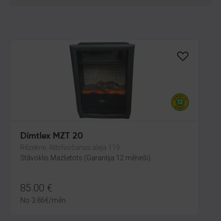
Dimtlex MZT 20
Rēzekne, Atbrīvošanas aleja 119
Stāvoklis Mazlietots (Garantija 12 mēneši)
85.00
€
No
3.86
€
/mēn.