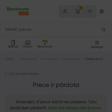
0
Telefoni
Datori
Remontam
Katalogs
Sākum
Sadzīves tehni
Klimata tehni
Cita klimata te
Emerio AC-2129
s
ka
ka
hnika
19
Cita klimata tehnika
Prece ir pārdota
Atvainojiet, šī prece šobrīd nav pieejama. Taču
piedāvājam parskatīt
citas šīs kategorijas preces.