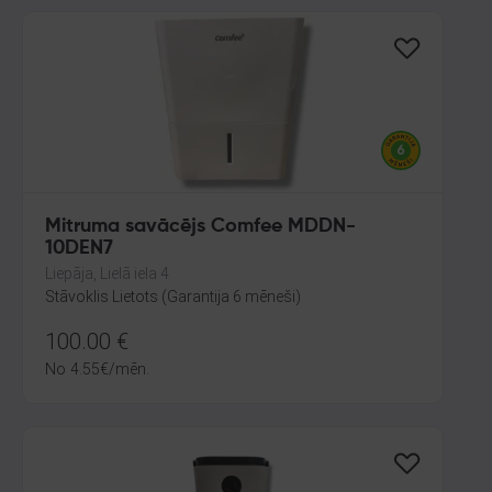
Mitruma savācējs Comfee MDDN-
10DEN7
Liepāja, Lielā iela 4
Stāvoklis Lietots (Garantija 6 mēneši)
100.00
€
No
4.55
€
/mēn.