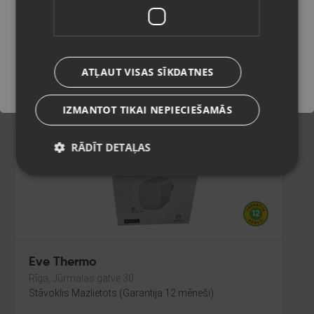
Rīga, Jūrmalas gatve 30
Stāvoklis Jauns (Garantija 24 mēneši)
Saglabāt
245.00
€
ATĻAUT VISAS SĪKDATNES
No
11.14
€
/mēn.
IZMANTOT TIKAI NEPIECIEŠAMĀS
RĀDĪT DETAĻAS
Eve Thermo
Rīga, Jūrmalas gatve 30
Stāvoklis Mazlietots (Garantija 12 mēneši)