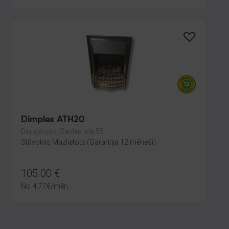
Dimplex ATH20
Daugavpils, Saules iela 55
Stāvoklis Mazlietots (Garantija 12 mēneši)
105.00
€
No
4.77
€
/mēn.