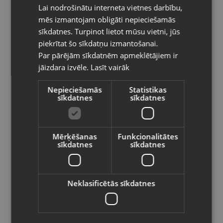
Lai nodrošinātu interneta vietnes darbību,
RUSSIAN
mēs izmantojam obligāti nepieciešamās
Kategorija: Ārējā uzlādes ierīce
LITHUANIAN
sīkdatnes. Turpinot lietot mūsu vietni, jūs
Jauda: 6600 mAh
Pasūtījumi tiks piegādāti uz
piekrītat šo sīkdatņu izmantošanai.
izvēlēto valsti
9.00
€
Par pārējām sīkdatnēm apmeklētājiem ir
8.00
€
jāizdara izvēle.
Lasīt vairāk
Vietnes saturs būs attēlots izvēlētajā
valodā
Nepieciešamās
Statistikas
Preces informācija
sīkdatnes
sīkdatnes
Valsts
Portatīvie lādētāji (Power
Kategorija
bank)
Mērķēšanas
Funkcionalitātes
sīkdatnes
sīkdatnes
Valoda
169350
Kods
Ādaži, Gaujas iela 11
Atrašanās vieta
Latviešu / Latvian
Neklasificētās sīkdatnes
+371 28372500
Telefona numurs:
Saglabāt
Lietots (Garantija 6 mēneši)
Stāvoklis