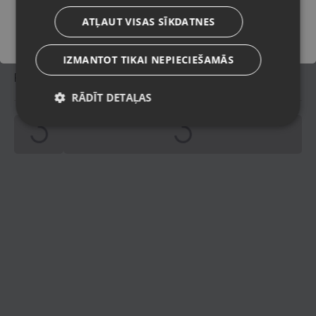
Bez komplektācijas.
Komplektācija
ATĻAUT VISAS SĪKDATNES
IZMANTOT TIKAI NEPIECIEŠAMĀS
Piegādes veidi
RĀDĪT DETAĻAS
Spinning
Spinning