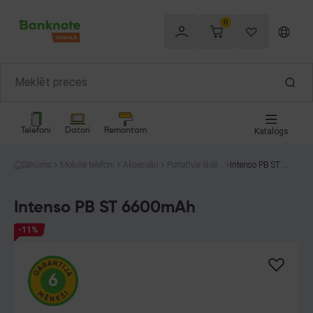
0
Telefoni
Datori
Remontam
Katalogs
Sākums
Mobilie telefoni
Aksesuāri
Portatīvie lādētā
Intenso PB ST 66
ji (Power bank)
00mAh
Intenso PB ST 6600mAh
-11%