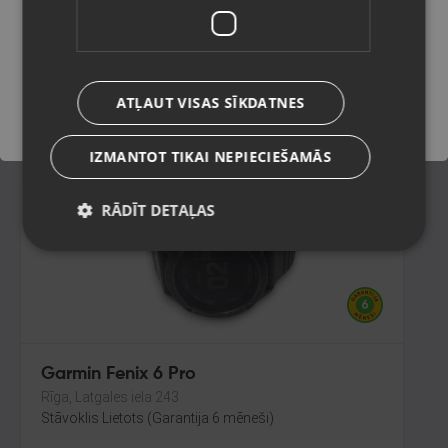
Ogre, Skolas iela 4
Stāvoklis Lietots (Garantija 6 mēneši)
Saglabāt
155.00
€
ATĻAUT VISAS SĪKDATNES
No
7.05
€
/mēn.
IZMANTOT TIKAI NEPIECIEŠAMĀS
RĀDĪT DETAĻAS
Garmin Fenix 6 Pro
Rīga, Latgales iela 243
Stāvoklis Lietots (Garantija 6 mēneši)