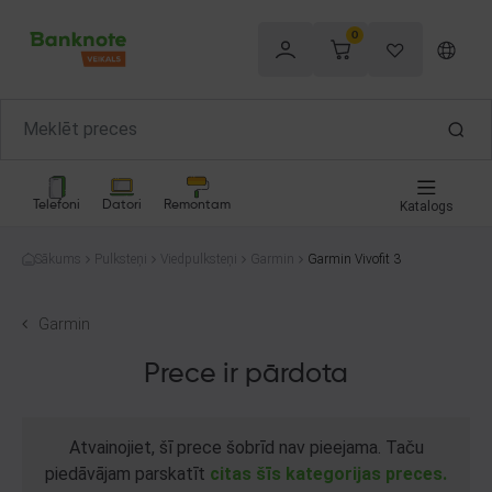
0
Telefoni
Datori
Remontam
Katalogs
Sākums
Pulksteņi
Viedpulksteņi
Garmin
Garmin Vivofit 3
Garmin
Prece ir pārdota
Atvainojiet, šī prece šobrīd nav pieejama. Taču
piedāvājam parskatīt
citas šīs kategorijas preces.