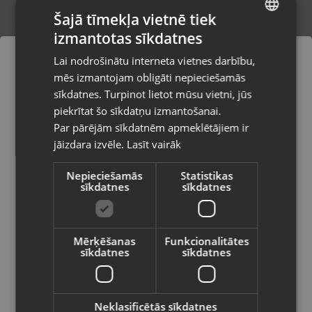
Šajā tīmekļa vietnē tiek
izmantotas sīkdatnes
LATVIAN
Garmin Instinct 3
Lai nodrošinātu interneta vietnes darbību,
Limbaži, Rīgas iela 7
RUSSIAN
mēs izmantojam obligāti nepieciešamās
Stāvoklis Lietots (Garantija 6 mēneši)
LITHUANIAN
sīkdatnes. Turpinot lietot mūsu vietni, jūs
Pasūtījumi tiks piegādāti uz
piekrītat šo sīkdatņu izmantošanai.
izvēlēto valsti
260.00
€
Par pārējām sīkdatnēm apmeklētājiem ir
No
11.82
€
/mēn.
jāizdara izvēle.
Lasīt vairāk
Vietnes saturs būs attēlots izvēlētajā
valodā
Nepieciešamās
Statistikas
sīkdatnes
sīkdatnes
Valsts
Mērķēšanas
Funkcionalitātes
sīkdatnes
sīkdatnes
Valoda
Latviešu / Latvian
Neklasificētās sīkdatnes
GarminFenix 5s Plus