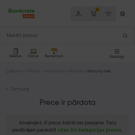
0
Telefoni
Datori
Remontam
Katalogs
Sākums
Pulksteņi
Viedpulksteņi
Samsung
Samsung Galaxy
Active SM-R500
40mm
Samsung
Prece ir pārdota
Atvainojiet, šī prece šobrīd nav pieejama. Taču
piedāvājam parskatīt
citas šīs kategorijas preces.