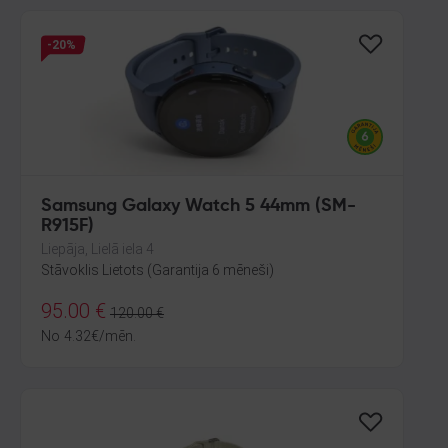
-20%
Samsung Galaxy Watch 5 44mm (SM-
R915F)
Liepāja, Lielā iela 4
Stāvoklis Lietots (Garantija 6 mēneši)
95.00
€
120.00
€
No
4.32
€
/mēn.