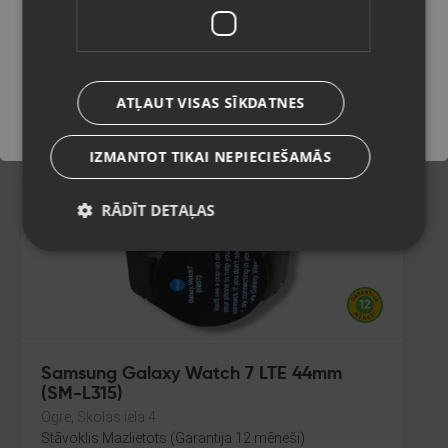
(SM-R915F)
Valmiera, Cēsu iela 11
Saglabāt
Stāvoklis Mazlietots (Garantija 12 mēneši)
76.00
€
ATĻAUT VISAS SĪKDATNES
No
3.46
€
/mēn.
IZMANTOT TIKAI NEPIECIEŠAMĀS
RĀDĪT DETAĻAS
Samsung Galaxy Watch 7 LTE 44mm
(SM-L315)
Ogre, Skolas iela 4
Stāvoklis Mazlietots (Garantija 12 mēneši)