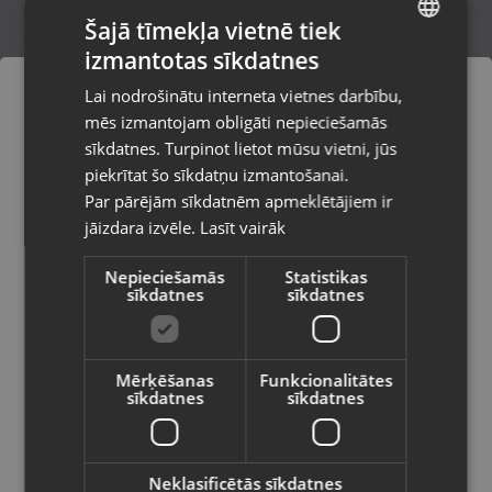
Šajā tīmekļa vietnē tiek
izmantotas sīkdatnes
LATVIAN
Samsung Galaxy Watch 6 LTE 40mm
Lai nodrošinātu interneta vietnes darbību,
SM-R935F
RUSSIAN
mēs izmantojam obligāti nepieciešamās
Rēzekne, Atbrīvošanas aleja 119
LITHUANIAN
Stāvoklis Lietots (Garantija 6 mēneši)
sīkdatnes. Turpinot lietot mūsu vietni, jūs
Pasūtījumi tiks piegādāti uz
piekrītat šo sīkdatņu izmantošanai.
izvēlēto valsti
95.00
€
Par pārējām sīkdatnēm apmeklētājiem ir
No
4.32
€
/mēn.
jāizdara izvēle.
Lasīt vairāk
Vietnes saturs būs attēlots izvēlētajā
valodā
Nepieciešamās
Statistikas
sīkdatnes
sīkdatnes
Valsts
Mērķēšanas
Funkcionalitātes
sīkdatnes
sīkdatnes
Valoda
Latviešu / Latvian
Neklasificētās sīkdatnes
Samsung Galaxy Watch 5 44mm LTE