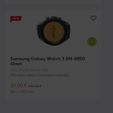
-61%
Samsung Galaxy Watch 3 SM-R850
41mm
Rīga, Hipokrāta iela 19a
Stāvoklis Lietots (Garantija 6 mēneši)
50.00
€
130.00
€
No
2.27
€
/mēn.