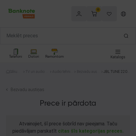
0
Telefoni
Datori
Remontam
Katalogs
Sākum
TV un audio te
Audio tehnik
Bezvadu austi
JBL TUNE 220
s
hnika
a
ņas
TWS
Bezvadu austiņas
Prece ir pārdota
Atvainojiet, šī prece šobrīd nav pieejama. Taču
piedāvājam parskatīt
citas šīs kategorijas preces.