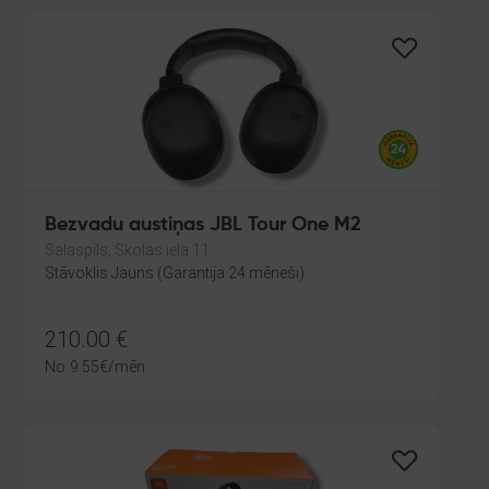
Bezvadu austiņas JBL Tour One M2
Salaspils, Skolas iela 11
Stāvoklis Jauns (Garantija 24 mēneši)
210.00
€
No
9.55
€
/mēn.