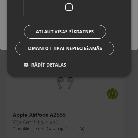
Limbaži, Rīgas iela 7
Stāvoklis Lietots (Garantija 6 mēneši)
Saglabāt
ATĻAUT VISAS SĪKDATNES
45.00
€
IZMANTOT TIKAI NEPIECIEŠAMĀS
RĀDĪT DETAĻAS
Apple AirPods A2566
Rīga, Centrāltirgus iela 3
Stāvoklis Lietots (Garantija 6 mēneši)