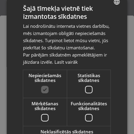
Šajā tīmekļa vietnē tiek
izmantotas sīkdatnes
LATVIAN
Apple Airpods Pro 2nd Gen (A3047;
Lai nodrošinātu interneta vietnes darbību,
A3048; A2968)
RUSSIAN
mēs izmantojam obligāti nepieciešamās
Liepāja, P. Brieža iela 14
LITHUANIAN
Stāvoklis Lietots (Garantija 6 mēneši)
sīkdatnes. Turpinot lietot mūsu vietni, jūs
Pasūtījumi tiks piegādāti uz
piekrītat šo sīkdatņu izmantošanai.
izvēlēto valsti
120.00
€
Par pārējām sīkdatnēm apmeklētājiem ir
No
5.46
€
/mēn.
jāizdara izvēle.
Lasīt vairāk
Vietnes saturs būs attēlots izvēlētajā
valodā
Nepieciešamās
Statistikas
sīkdatnes
sīkdatnes
Valsts
Mērķēšanas
Funkcionalitātes
sīkdatnes
sīkdatnes
Valoda
Latviešu / Latvian
Neklasificētās sīkdatnes
Sony WH-CH720N