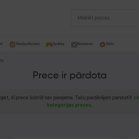
am
Viedpulksteņi
Spēles
Kameras
Zelts
 5s
Prece ir pārdota
ojiet, šī prece šobrīd nav pieejama. Taču piedāvājam parskatīt
ci
kategorijas preces.