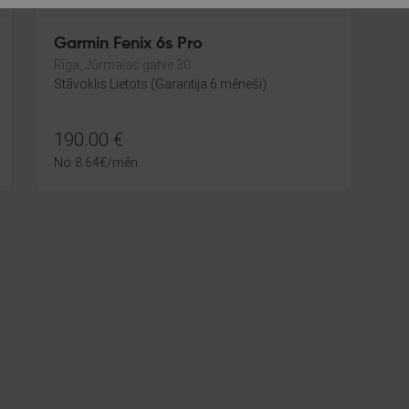
Garmin Fenix 6s Pro
Rīga, Jūrmalas gatve 30
Stāvoklis Lietots (Garantija 6 mēneši)
190.00
€
No
8.64
€
/mēn.