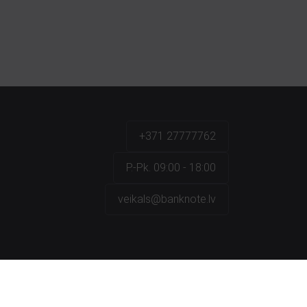
+371 27777762
P.-Pk. 09:00 - 18:00
veikals@banknote.lv
a