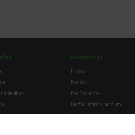
zība
Informācija
de
Filiāles
sa
Kontakti
uma tiesības
Par Banknote
ja
Biežāk uzdotie jautājumi
uzpirkšana
Lietots – Pārbaudīts
ksmes
Noteikumi un privātuma politik