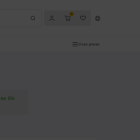
0
Visas preces
tas šīs