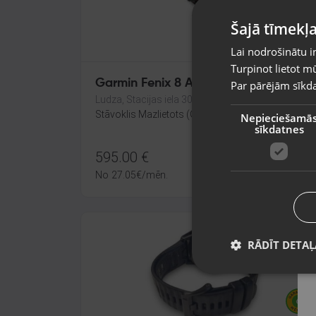
Šajā tīmekļa
Lai nodrošinātu i
Turpinot lietot mū
Garmin Fenix 8 AMOLED 47 MM
Par pārējām sīkda
Ludza, Stacijas iela 30
Stāvoklis Mazlietots (Garantija 12 mēneši)
Nepieciešamā
sīkdatnes
595.00
€
No
27.05
€
/mēn.
RĀDĪT DETAĻ