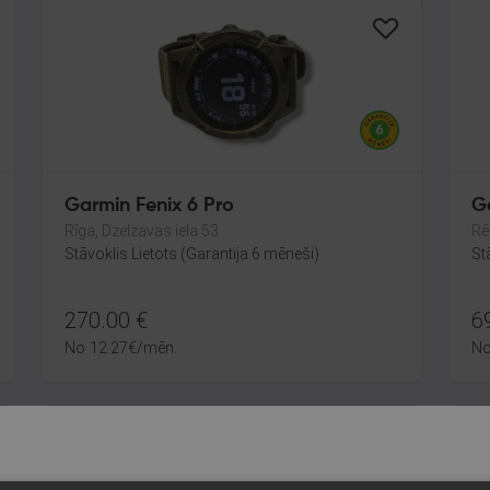
Garmin Fenix 6 Pro
G
Rīga, Dzelzavas iela 53
Rē
Stāvoklis Lietots (Garantija 6 mēneši)
St
270.00
€
6
No
12.27
€
/mēn.
N