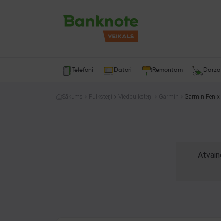
Telefoni
Datori
Remontam
Dārz
Sākums
Pulksteņi
Viedpulksteņi
Garmin
Garmin Fenix
Atvain