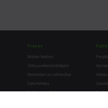
Preces
Palīd
Mobilie telefoni
Piegā
Zelta juvelierizstrādājumi
Apmak
Remontam un celtniecībai
Atteik
Datortehnika
Garanti
Spēles un spēļu konsoles
Preču 
Planšetdatori
Atsau