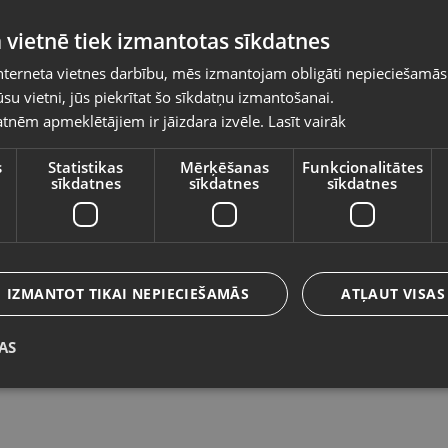
Pasūtījumi tiks piegādāti uz izvēlēto
 vietnē tiek izmantotas sīkdatnes
valsti
nterneta vietnes darbību, mēs izmantojam obligāti nepieciešamās
Vietnes saturs būs attēlots izvēlētajā valodā
su vietni, jūs piekrītat šo sīkdatņu izmantošanai.
Garmin Instinct 2x Solar
G
tnēm apmeklētājiem ir jāizdara izvēle.
Lasīt vairāk
Valsts
Liepāja, Lielā iela 4
Gu
Stāvoklis Lietots (Garantija 6 mēneši)
St
s
Statistikas
Mērķēšanas
Funkcionalitātes
sīkdatnes
sīkdatnes
sīkdatnes
180.00
€
7
Valoda
No
8.18
€
/mēn.
N
Latviešu / Latvian
IZMANTOT TIKAI NEPIECIEŠAMĀS
ATĻAUT VISAS
AS
Saglabāt