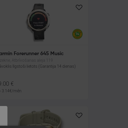
armin Forerunner 645 Music
zekne, Atbrīvošanas aleja 119
āvoklis Ilgstoši lietots (Garantija 14 dienas)
9.00
€
o
3.14
€
/mēn.