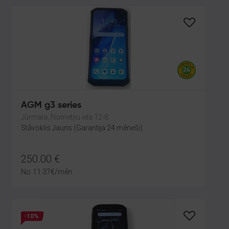
AGM g3 series
Jūrmala, Nometņu iela 12-8
Stāvoklis Jauns (Garantija 24 mēneši)
250.00
€
No
11.37
€
/mēn.
-10%