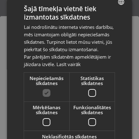
Šajā tīmekļa vietnē tiek
izmantotas sīkdatnes
LATVIAN
Cubot KingKong 5 32GB
Lai nodrošinātu interneta vietnes darbību,
Madona, Saules iela 6a
RUSSIAN
mēs izmantojam obligāti nepieciešamās
Stāvoklis Lietots (Garantija 6 mēneši)
LITHUANIAN
sīkdatnes. Turpinot lietot mūsu vietni, jūs
Pasūtījumi tiks piegādāti uz
piekrītat šo sīkdatņu izmantošanai.
izvēlēto valsti
90.00
€
Par pārējām sīkdatnēm apmeklētājiem ir
No
4.09
€
/mēn.
jāizdara izvēle.
Lasīt vairāk
Vietnes saturs būs attēlots izvēlētajā
valodā
Nepieciešamās
Statistikas
sīkdatnes
sīkdatnes
Valsts
Mērķēšanas
Funkcionalitātes
sīkdatnes
sīkdatnes
Valoda
Latviešu / Latvian
Neklasificētās sīkdatnes
Doogee S41 Plus