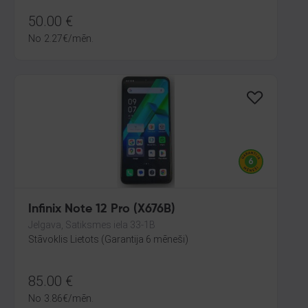
50.00
€
No
2.27
€
/mēn.
Infinix Note 12 Pro (X676B)
Jelgava, Satiksmes iela 33-1B
Stāvoklis Lietots (Garantija 6 mēneši)
85.00
€
No
3.86
€
/mēn.