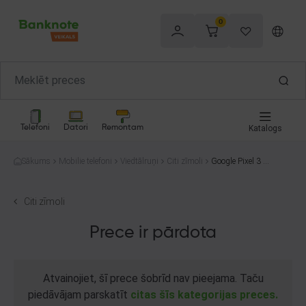
0
Telefoni
Datori
Remontam
Katalogs
Sākums
Mobilie telefoni
Viedtālruņi
Citi zīmoli
Google Pixel 3 XL
64GB
Citi zīmoli
Prece ir pārdota
Atvainojiet, šī prece šobrīd nav pieejama. Taču
piedāvājam parskatīt
citas šīs kategorijas preces.