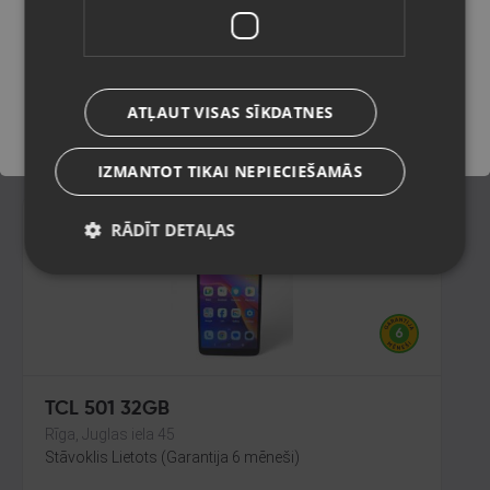
Rīga, Juglas iela 45
Stāvoklis Lietots (Garantija 6 mēneši)
Saglabāt
100.00
€
ATĻAUT VISAS SĪKDATNES
No
4.55
€
/mēn.
IZMANTOT TIKAI NEPIECIEŠAMĀS
RĀDĪT DETAĻAS
TCL 501 32GB
Rīga, Juglas iela 45
Stāvoklis Lietots (Garantija 6 mēneši)