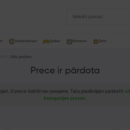
am
Viedpulksteņi
Spēles
Kameras
Zelts
19.9
Zelta gredzens
Prece ir pārdota
ojiet, šī prece šobrīd nav pieejama. Taču piedāvājam parskatīt
ci
kategorijas preces.