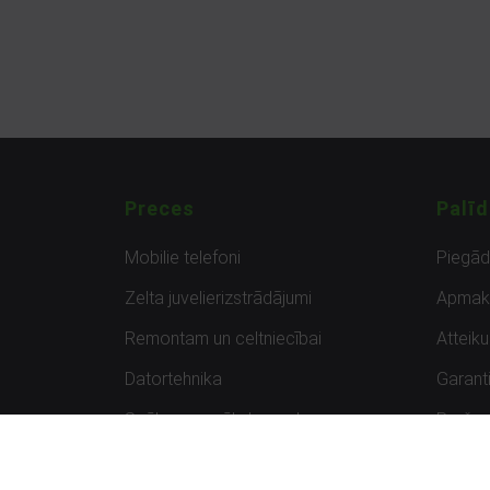
Preces
Palīd
Mobilie telefoni
Piegā
Zelta juvelierizstrādājumi
Apmak
Remontam un celtniecībai
Atteik
Datortehnika
Garanti
Spēles un spēļu konsoles
Preču 
Planšetdatori
Atsau