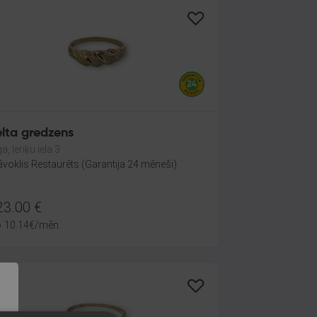
elta gredzens
a, Ieriķu iela 3
āvoklis Restaurēts (Garantija 24 mēneši)
23.00
€
o
10.14
€
/mēn.