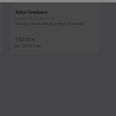
Zelta Gredzens
Dobele, Baznīcas iela 4a
Stāvoklis Restaurēts (Garantija 24 mēneši)
540.00
€
No
24.55
€
/mēn.