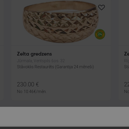
Zelta gredzens
Z
Jūrmala, Ventspils šos. 32
Rīg
Stāvoklis Restaurēts (Garantija 24 mēneši)
St
230.00
€
2
No
10.46
€
/mēn.
N