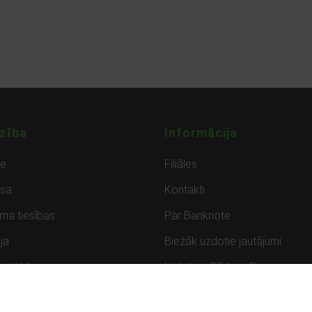
zība
Informācija
de
Filiāles
sa
Kontakti
uma tiesības
Par Banknote
ja
Biežāk uzdotie jautājumi
uzpirkšana
Lietots – Pārbaudīts
ksmes
Noteikumi un privātuma politik