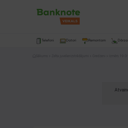
Telefoni
Datori
Remontam
Dārz
Sākums
Zelta juvelierizstrādājumi
Gredzeni
Izmērs 19.0-
Atvain