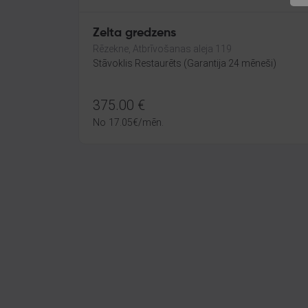
Zelta gredzens
Rēzekne, Atbrīvošanas aleja 119
Stāvoklis Restaurēts (Garantija 24 mēneši)
375.00
€
No
17.05
€
/mēn.