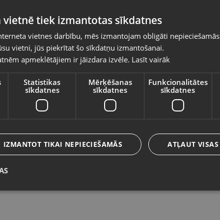
Pasūtījumi tiks piegādāti uz izvēlēto
 vietnē tiek izmantotas sīkdatnes
valsti
nterneta vietnes darbību, mēs izmantojam obligāti nepieciešamās
Vietnes saturs būs attēlots izvēlētajā valodā
su vietni, jūs piekrītat šo sīkdatņu izmantošanai.
Zelta Gredzens
Z
tnēm apmeklētājiem ir jāizdara izvēle.
Lasīt vairāk
Valsts
Bauska, Salātu iela 29
Rīg
Stāvoklis Restaurēts (Garantija 24 mēneši)
St
s
Statistikas
Mērķēšanas
Funkcionalitātes
sīkdatnes
sīkdatnes
sīkdatnes
261.00
€
1
Valoda
No
11.87
€
/mēn.
N
Latviešu / Latvian
IZMANTOT TIKAI NEPIECIEŠAMĀS
ATĻAUT VISAS
AS
Saglabāt