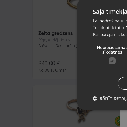
Šajā tīmekļa
Lai nodrošinātu i
Turpinot lietot mū
Zelta gredzens
Par pārējām sīkda
Rīga, Audēju iela 6
Stāvoklis Restaurēts (Garantija 24 mēneši)
Nepieciešamā
sīkdatnes
840.00
€
No
38.19
€
/mēn.
RĀDĪT DETAĻ