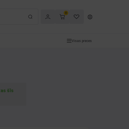
0
Visas preces
tas šīs