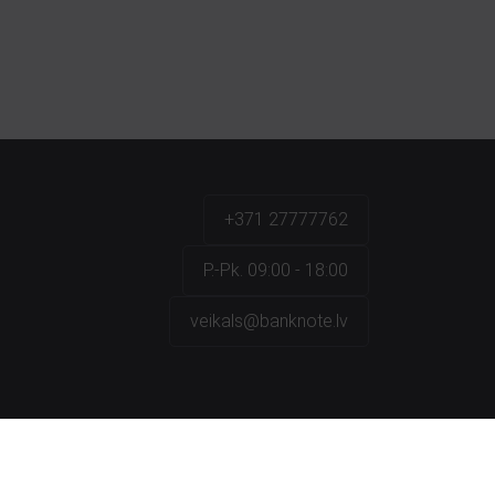
+371 27777762
P.-Pk. 09:00 - 18:00
veikals@banknote.lv
a