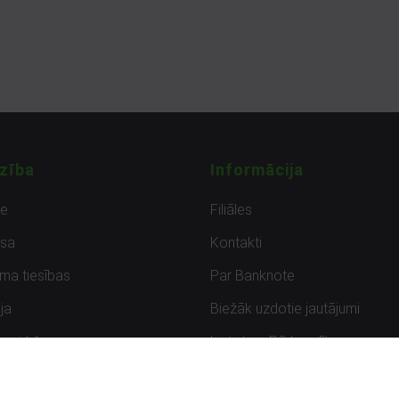
zība
Informācija
de
Filiāles
sa
Kontakti
uma tiesības
Par Banknote
ja
Biežāk uzdotie jautājumi
uzpirkšana
Lietots – Pārbaudīts
ksmes
Noteikumi un privātuma politik