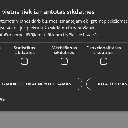
Pasūtījumi tiks piegādāti uz izvēlēto
 vietnē tiek izmantotas sīkdatnes
valsti
nterneta vietnes darbību, mēs izmantojam obligāti nepieciešamās
Vietnes saturs būs attēlots izvēlētajā valodā
su vietni, jūs piekrītat šo sīkdatņu izmantošanai.
Adler AD2222
C
tnēm apmeklētājiem ir jāizdara izvēle.
Lasīt vairāk
Valsts
Līvāni, Rīgas iela 85
Rī
Stāvoklis Jauns (Garantija 24 mēneši)
St
s
Statistikas
Mērķēšanas
Funkcionalitātes
sīkdatnes
sīkdatnes
sīkdatnes
1
Valoda
6.00
€
N
Latviešu / Latvian
IZMANTOT TIKAI NEPIECIEŠAMĀS
ATĻAUT VISAS
AS
Saglabāt