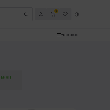
0
Visas preces
tas šīs