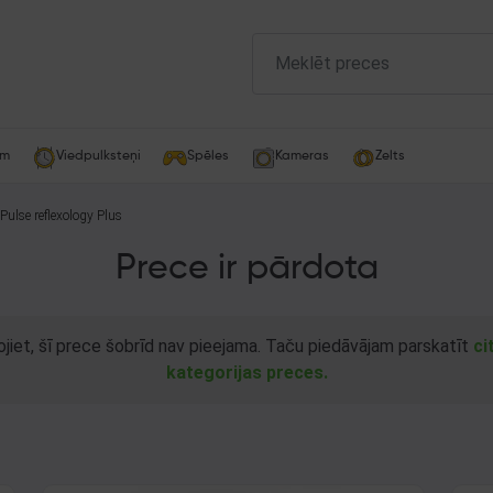
am
Viedpulksteņi
Spēles
Kameras
Zelts
Pulse reflexology Plus
Prece ir pārdota
ojiet, šī prece šobrīd nav pieejama. Taču piedāvājam parskatīt
ci
kategorijas preces.