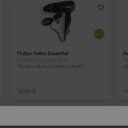
Philips Salon Essential
Ha
Ventspils, Lidotāju iela 24-37
Rī
Stāvoklis Lietots (Garantija 6 mēneši)
St
10.00
€
1