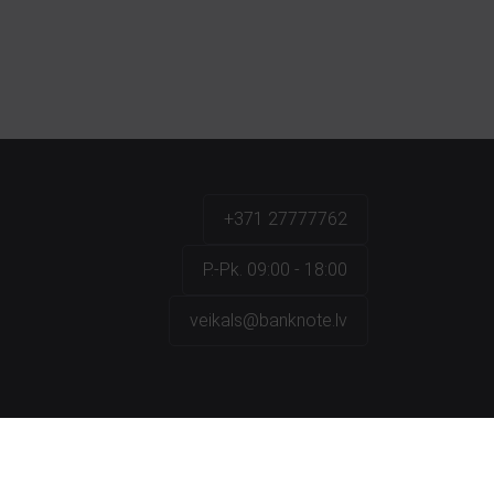
+371 27777762
P.-Pk. 09:00 - 18:00
veikals@banknote.lv
a