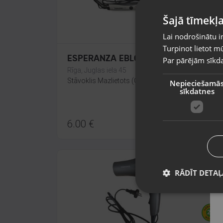
Šajā tīmekļa
Lai nodrošinātu i
Turpinot lietot mū
ESPERANZA EBL009K
Par pārējām sīkda
Rīga, Juglas iela 45
Stāvoklis Mazlietots (Garantija 12 mēneši)
Nepieciešamā
sīkdatnes
6.00
€
RĀDĪT DETAĻ