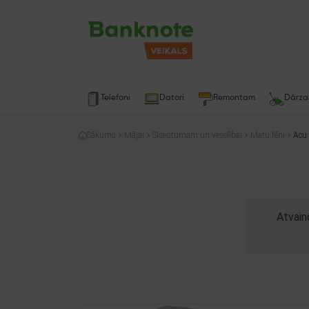
Telefoni
Datori
Remontam
Dārz
Sākums
Mājai
Skaistumam un veselībai
Matu fēni
Acu 
Atvain