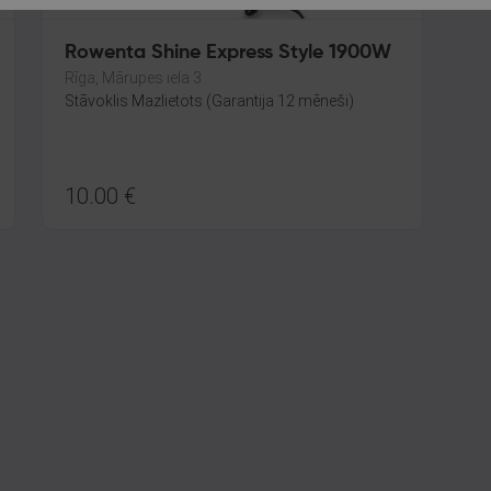
Rowenta Shine Express Style 1900W
Rīga, Mārupes iela 3
Stāvoklis Mazlietots (Garantija 12 mēneši)
10.00
€