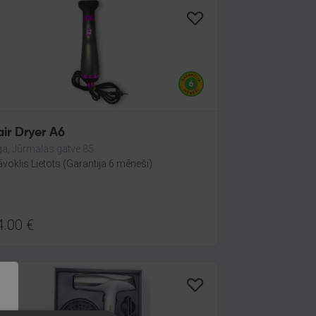
ir Dryer A6
ga, Jūrmalas gatve 85
āvoklis Lietots (Garantija 6 mēneši)
4.00
€