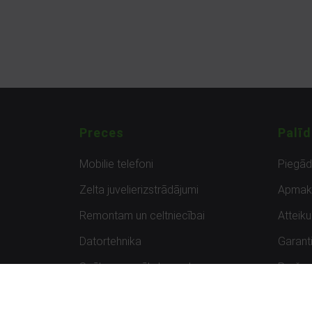
Preces
Palīd
Mobilie telefoni
Piegā
Zelta juvelierizstrādājumi
Apmak
Remontam un celtniecībai
Atteik
Datortehnika
Garanti
Spēles un spēļu konsoles
Preču 
Planšetdatori
Atsau