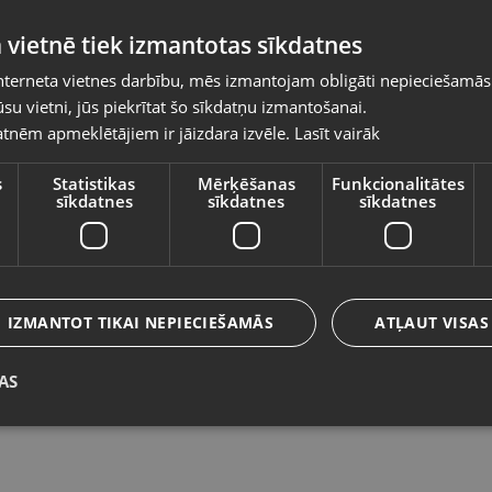
Pasūtījumi tiks piegādāti uz izvēlēto
 vietnē tiek izmantotas sīkdatnes
valsti
nterneta vietnes darbību, mēs izmantojam obligāti nepieciešamās
Vietnes saturs būs attēlots izvēlētajā valodā
su vietni, jūs piekrītat šo sīkdatņu izmantošanai.
TelForceOne USB A-Type C
T
tnēm apmeklētājiem ir jāizdara izvēle.
Lasīt vairāk
Valsts
Saldus, Lielā iela 2
Lie
Stāvoklis Jauns (Garantija 24 mēneši)
St
s
Statistikas
Mērķēšanas
Funkcionalitātes
sīkdatnes
sīkdatnes
sīkdatnes
Valoda
6.00
€
5
Latviešu / Latvian
IZMANTOT TIKAI NEPIECIEŠAMĀS
ATĻAUT VISAS
AS
Saglabāt