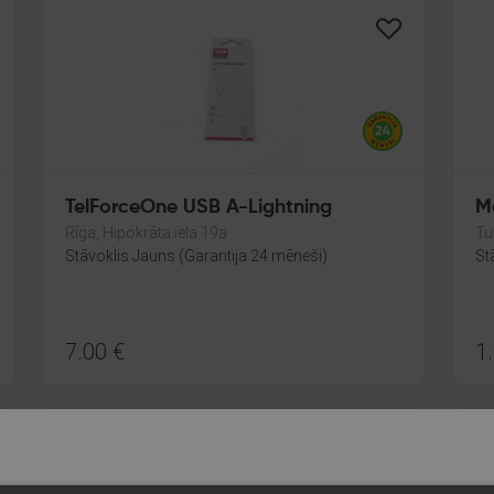
TelForceOne USB A-Lightning
M
Rīga, Hipokrāta iela 19a
Tu
Stāvoklis Jauns (Garantija 24 mēneši)
St
7.00
€
1