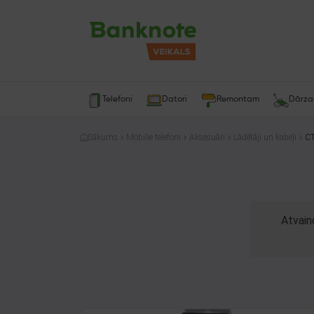
Telefoni
Datori
Remontam
Dārz
Sākums
Mobilie telefoni
Aksesuāri
Lādētāji un kabeļi
CT
Atvain