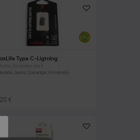
axLife Type C-Ligtning
kums, Elizabetes iela 6
āvoklis Jauns (Garantija 24 mēneši)
.20
€