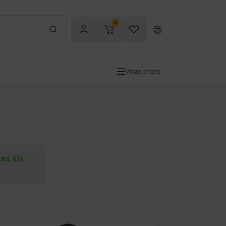
0
Visas preces
tas šīs