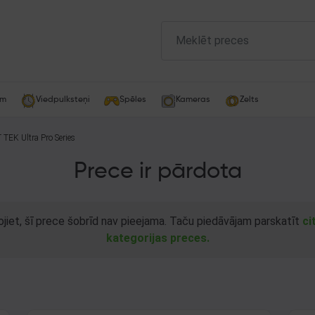
am
Viedpulksteņi
Spēles
Kameras
Zelts
 TEK Ultra Pro Series
Prece ir pārdota
ojiet, šī prece šobrīd nav pieejama. Taču piedāvājam parskatīt
ci
kategorijas preces.