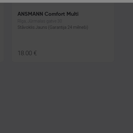
ANSMANN Comfort Multi
Rīga, Jūrmalas gatve 30
Stāvoklis Jauns (Garantija 24 mēneši)
18.00
€