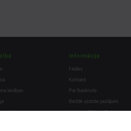
zība
Informācija
de
Filiāles
sa
Kontakti
uma tiesības
Par Banknote
ja
Biežāk uzdotie jautājumi
uzpirkšana
Lietots – Pārbaudīts
ksmes
Noteikumi un privātuma politik