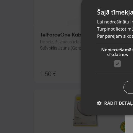
Šajā tīmekļa
Lai nodrošinātu i
Turpinot lietot mū
TelForceOne Kabeļi USB A-Micro USB
Par pārējām sīkda
Dobele, Baznīcas iela 4a
Stāvoklis Jauns (Garantija 24 mēneši)
Nepieciešamā
sīkdatnes
1.50
€
RĀDĪT DETAĻ