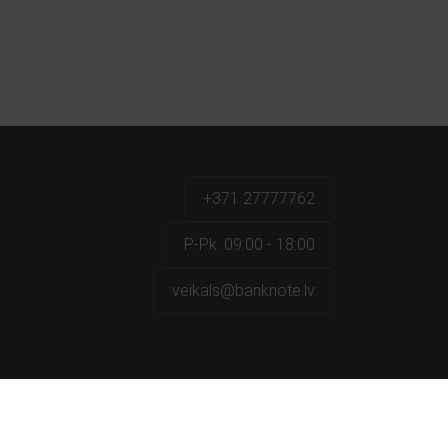
+371 27777762
P.-Pk. 09:00 - 18:00
veikals@banknote.lv
a