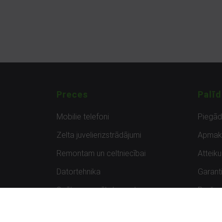
Preces
Palīd
Mobilie telefoni
Piegā
Zelta juvelierizstrādājumi
Apmak
Remontam un celtniecībai
Atteik
Datortehnika
Garanti
Spēles un spēļu konsoles
Preču 
Planšetdatori
Atsau