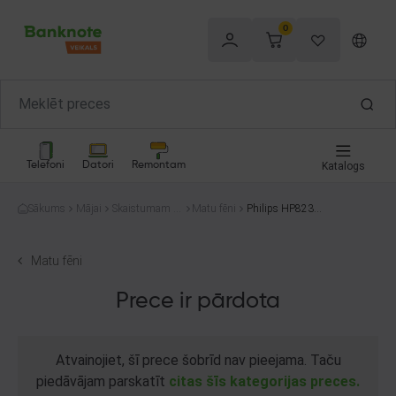
0
Telefoni
Datori
Remontam
Katalogs
Sākums
Mājai
Skaistumam u
Matu fēni
Philips HP8232
n veselībai
DryCare Advance
d
Matu fēni
Prece ir pārdota
Atvainojiet, šī prece šobrīd nav pieejama. Taču
piedāvājam parskatīt
citas šīs kategorijas preces.