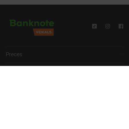
Preces
Palīdzība
Informācija
+371 27777762
P.-Pk. 09:00 - 18:00