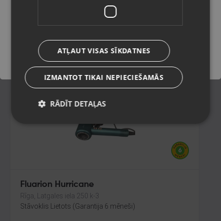
Rīga, Brīvības iela 90
Stāvoklis Jauns (Garantija 24 mēneši)
Saglabāt
ATĻAUT VISAS SĪKDATNES
10.00
€
IZMANTOT TIKAI NEPIECIEŠAMĀS
RĀDĪT DETAĻAS
Fluarion Hurricane
Rīga, Latgales iela 250 k-3
Stāvoklis Lietots (Garantija 6 mēneši)