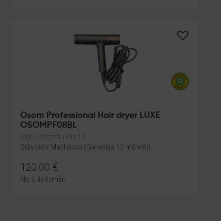
Osom Professional Hair dryer LUXE
OSOMPF08BL
Rīga, Dižozolu iela 11
Stāvoklis Mazlietots (Garantija 12 mēneši)
120.00
€
No
5.46
€
/mēn.