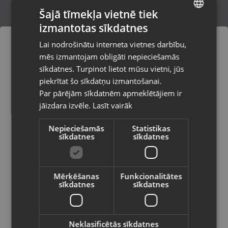
Šajā tīmekļa vietnē tiek
izmantotas sīkdatnes
LATVIAN
Max Pro Infinity Hair Dryer 2100W
Lai nodrošinātu interneta vietnes darbību,
Tukums, Elizabetes iela 6
RUSSIAN
mēs izmantojam obligāti nepieciešamās
Stāvoklis Mazlietots (Garantija 12 mēneši)
LITHUANIAN
sīkdatnes. Turpinot lietot mūsu vietni, jūs
Pasūtījumi tiks piegādāti uz
piekrītat šo sīkdatņu izmantošanai.
izvēlēto valsti
120.00
€
Par pārējām sīkdatnēm apmeklētājiem ir
No
5.46
€
/mēn.
jāizdara izvēle.
Lasīt vairāk
Vietnes saturs būs attēlots izvēlētajā
valodā
Nepieciešamās
Statistikas
sīkdatnes
sīkdatnes
Valsts
Mērķēšanas
Funkcionalitātes
sīkdatnes
sīkdatnes
Valoda
Latviešu / Latvian
Neklasificētās sīkdatnes
Surker SK-3501