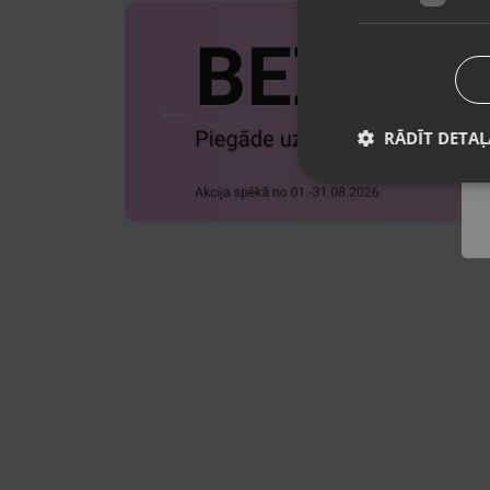
RĀDĪT DETAĻ