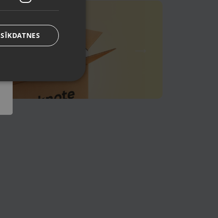
 SĪKDATNES