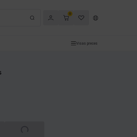
0
Visas preces
s
Spinning