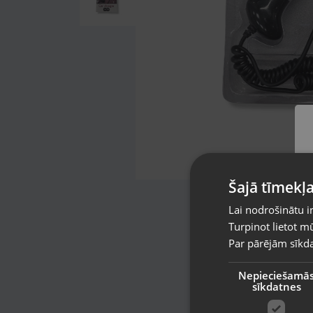
Šajā tīmekļa
Lai nodrošinātu i
Turpinot lietot mū
Par pārējām sīkda
Nepieciešamā
sīkdatnes