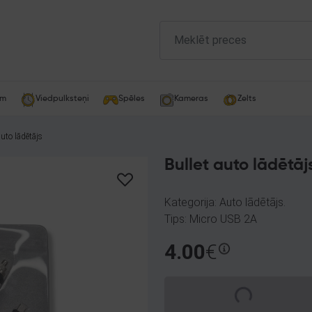
am
Viedpulksteņi
Spēles
Kameras
Zelts
auto lādētājs
Bullet auto lādētāj
Kategorija: Auto lādētājs.
Tips: Micro USB 2A
4.00
€
Spinning