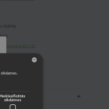
o lādētāji
9032
a, A.Deglava iela 120
71 25741184
tots (Garantija 6 mēneši)
 sīkdatnes.
LATVIAN
ģinālais iepakojums
RUSSIAN
LITHUANIAN
Neklasificētās
sīkdatnes