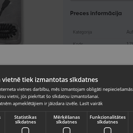
Preces informācija
Aut
Kategorija
17
Kods
Rīg
Atrašanās vieta
+3
Telefona numurs:
Pasūtījumi tiks piegādāti uz izvēlēto
 vietnē tiek izmantotas sīkdatnes
valsti
Lie
Stāvoklis
nterneta vietnes darbību, mēs izmantojam obligāti nepieciešamās
Vietnes saturs būs attēlots izvēlētajā valodā
Ori
Komplektācija
su vietni, jūs piekrītat šo sīkdatņu izmantošanai.
tnēm apmeklētājiem ir jāizdara izvēle.
Lasīt vairāk
Valsts
s
Statistikas
Mērķēšanas
Funkcionalitātes
Piegādes veidi
sīkdatnes
sīkdatnes
sīkdatnes