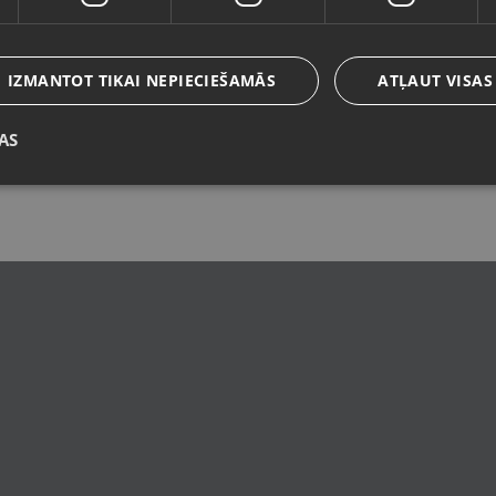
Valoda
Latviešu / Latvian
IZMANTOT TIKAI NEPIECIEŠAMĀS
ATĻAUT VISAS
AS
Saglabāt