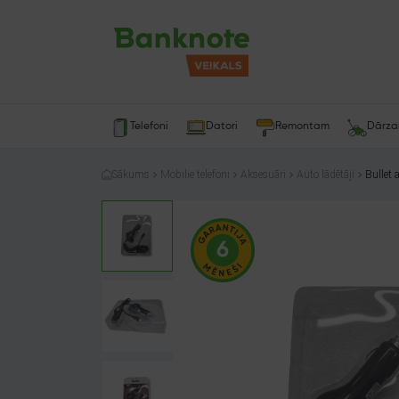
Telefoni
Datori
Remontam
Dārz
Sākums
Mobilie telefoni
Aksesuāri
Auto lādētāji
Bullet 