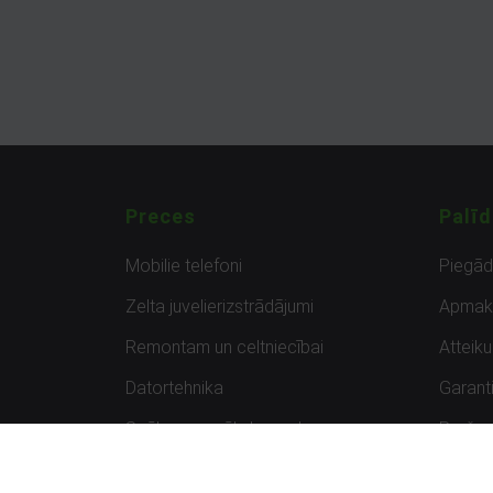
Preces
Palīd
Mobilie telefoni
Piegā
Zelta juvelierizstrādājumi
Apmak
Remontam un celtniecībai
Atteik
Datortehnika
Garanti
Spēles un spēļu konsoles
Preču 
Planšetdatori
Atsau