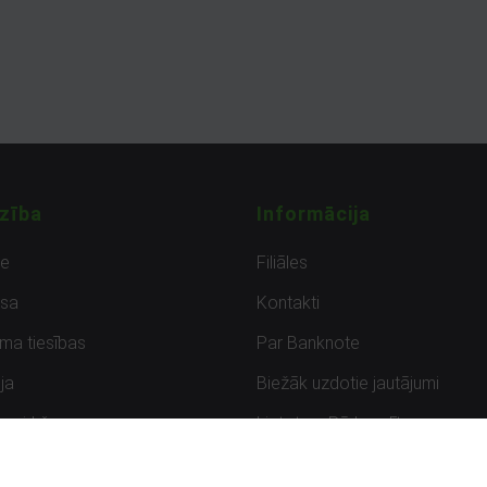
zība
Informācija
de
Filiāles
sa
Kontakti
uma tiesības
Par Banknote
ja
Biežāk uzdotie jautājumi
uzpirkšana
Lietots – Pārbaudīts
ksmes
Noteikumi un privātuma politik