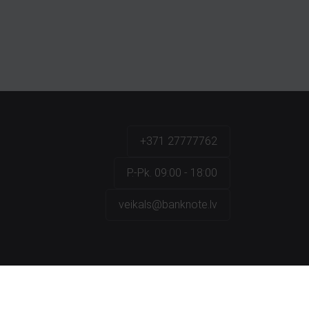
+371 27777762
P.-Pk. 09:00 - 18:00
veikals@banknote.lv
a