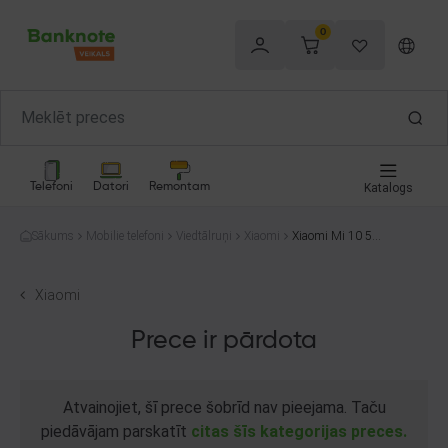
0
Telefoni
Datori
Remontam
Katalogs
Sākums
Mobilie telefoni
Viedtālruņi
Xiaomi
Xiaomi Mi 10 5G
M2001J2G 128
GB
Xiaomi
Prece ir pārdota
Atvainojiet, šī prece šobrīd nav pieejama. Taču
piedāvājam parskatīt
citas šīs kategorijas preces.