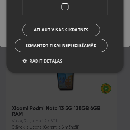
Liepāja, Tirgoņu iela 25
Stāvoklis Lietots (Garantija 6 mēneši)
Saglabāt
90.00
€
ATĻAUT VISAS SĪKDATNES
No
4.09
€
/mēn.
IZMANTOT TIKAI NEPIECIEŠAMĀS
RĀDĪT DETAĻAS
Xiaomi Redmi Note 13 5G 128GB 6GB
RAM
Valka, Raiņa iela 12 k-601
Stāvoklis Lietots (Garantija 6 mēneši)