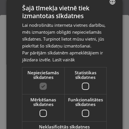
Šajā tīmekļa vietnē tiek
izmantotas sīkdatnes
LATVIAN
Xiaomi Poco X6 5G 256GB 8GB RAM
Lai nodrošinātu interneta vietnes darbību,
Tukums, Elizabetes iela 6
RUSSIAN
mēs izmantojam obligāti nepieciešamās
Stāvoklis Mazlietots (Garantija 12 mēneši)
LITHUANIAN
sīkdatnes. Turpinot lietot mūsu vietni, jūs
Pasūtījumi tiks piegādāti uz
piekrītat šo sīkdatņu izmantošanai.
izvēlēto valsti
130.00
€
Par pārējām sīkdatnēm apmeklētājiem ir
No
5.91
€
/mēn.
jāizdara izvēle.
Lasīt vairāk
Vietnes saturs būs attēlots izvēlētajā
valodā
Nepieciešamās
Statistikas
sīkdatnes
sīkdatnes
Valsts
Mērķēšanas
Funkcionalitātes
sīkdatnes
sīkdatnes
Valoda
Latviešu / Latvian
Neklasificētās sīkdatnes
Xiaomi Redmi Note 12 Pro 5G 128GB