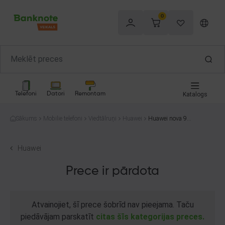
0
Telefoni
Datori
Remontam
Katalogs
Sākums
Mobilie telefoni
Viedtālruņi
Huawei
Huawei nova 9
(NAM-LX9) 128
GB
Huawei
Prece ir pārdota
Atvainojiet, šī prece šobrīd nav pieejama. Taču
piedāvājam parskatīt
citas šīs kategorijas preces.