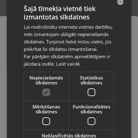
Šajā tīmekļa vietnē tiek
izmantotas sīkdatnes
LATVIAN
Huawei P Smart 2019 (POT-LX1) 64GB
Lai nodrošinātu interneta vietnes darbību,
Ogre, Skolas iela 4
RUSSIAN
mēs izmantojam obligāti nepieciešamās
Stāvoklis Lietots (Garantija 6 mēneši)
LITHUANIAN
sīkdatnes. Turpinot lietot mūsu vietni, jūs
Pasūtījumi tiks piegādāti uz
piekrītat šo sīkdatņu izmantošanai.
izvēlēto valsti
Par pārējām sīkdatnēm apmeklētājiem ir
40.00
€
jāizdara izvēle.
Lasīt vairāk
Vietnes saturs būs attēlots izvēlētajā
valodā
Nepieciešamās
Statistikas
sīkdatnes
sīkdatnes
Valsts
Mērķēšanas
Funkcionalitātes
sīkdatnes
sīkdatnes
Valoda
Latviešu / Latvian
Neklasificētās sīkdatnes
Huawei Nova 14i STG-LX2