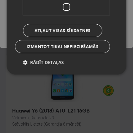
Olaine, Zemgales iela 37
Stāvoklis Lietots (Garantija 6 mēneši)
Saglabāt
99.00
€
ATĻAUT VISAS SĪKDATNES
No
4.50
€
/mēn.
IZMANTOT TIKAI NEPIECIEŠAMĀS
RĀDĪT DETAĻAS
Huawei Y6 (2018) ATU-L21 16GB
Valmiera, Rīgas iela 23
Stāvoklis Lietots (Garantija 6 mēneši)