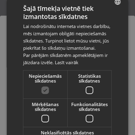
Šajā tīmekļa vietnē tiek
izmantotas sīkdatnes
LATVIAN
Ceriotti Evolution superleggero
Lai nodrošinātu interneta vietnes darbību,
Liepāja, Tirgoņu iela 25
RUSSIAN
mēs izmantojam obligāti nepieciešamās
Stāvoklis Lietots (Garantija 6 mēneši)
LITHUANIAN
sīkdatnes. Turpinot lietot mūsu vietni, jūs
Pasūtījumi tiks piegādāti uz
piekrītat šo sīkdatņu izmantošanai.
izvēlēto valsti
Par pārējām sīkdatnēm apmeklētājiem ir
25.00
€
jāizdara izvēle.
Lasīt vairāk
Vietnes saturs būs attēlots izvēlētajā
valodā
Nepieciešamās
Statistikas
sīkdatnes
sīkdatnes
Valsts
Mērķēšanas
Funkcionalitātes
sīkdatnes
sīkdatnes
Valoda
Latviešu / Latvian
Neklasificētās sīkdatnes
Dyson Supersonic HD07