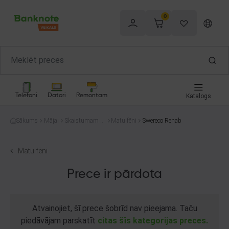
0
Telefoni
Datori
Remontam
Katalogs
Sākums
Mājai
Skaistumam u
Matu fēni
Swereco Rehab
n veselībai
Matu fēni
Prece ir pārdota
Atvainojiet, šī prece šobrīd nav pieejama. Taču
piedāvājam parskatīt
citas šīs kategorijas preces.