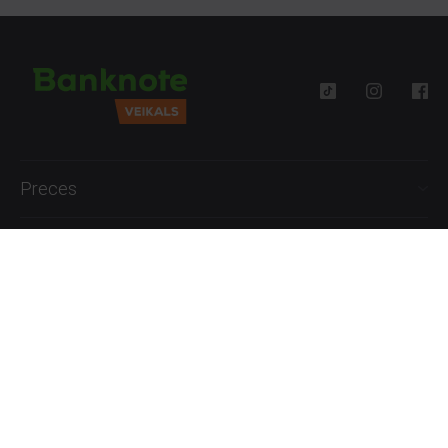
Preces
Palīdzība
Informācija
+371 27777762
P.-Pk. 09:00 - 18:00