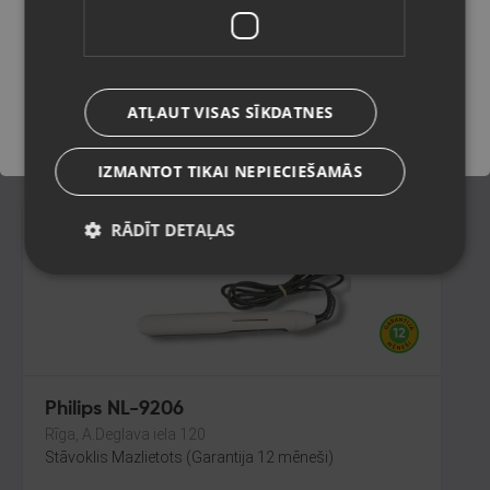
Rīga, Nīcgales iela 2b
Stāvoklis Mazlietots (Garantija 12 mēneši)
Saglabāt
230.00
€
ATĻAUT VISAS SĪKDATNES
No
10.46
€
/mēn.
IZMANTOT TIKAI NEPIECIEŠAMĀS
RĀDĪT DETAĻAS
Philips NL-9206
Rīga, A.Deglava iela 120
Stāvoklis Mazlietots (Garantija 12 mēneši)