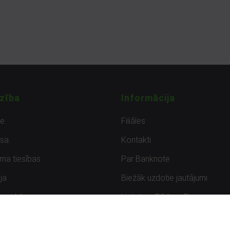
zība
Informācija
de
Filiāles
sa
Kontakti
uma tiesības
Par Banknote
ja
Biežāk uzdotie jautājumi
uzpirkšana
Lietots – Pārbaudīts
ksmes
Noteikumi un privātuma politik