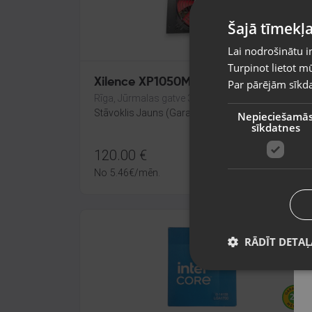
Šajā tīmekļa
Lai nodrošinātu i
Turpinot lietot mū
Xilence XP1050MR9.2 1050 W
Par pārējām sīkda
Rīga, Jūrmalas gatve 30
Stāvoklis Jauns (Garantija 24 mēneši)
Nepieciešamā
sīkdatnes
120.00
€
No
5.46
€
/mēn.
RĀDĪT DETAĻ