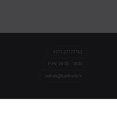
+371 27777762
P.-Pk. 09:00 - 18:00
veikals@banknote.lv
a