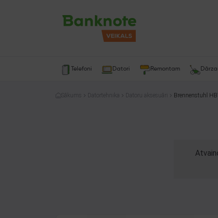
Telefoni
Datori
Remontam
Dārz
Sākums
Datortehnika
Datoru aksesuāri
Brennenstuhl HB
Atvain