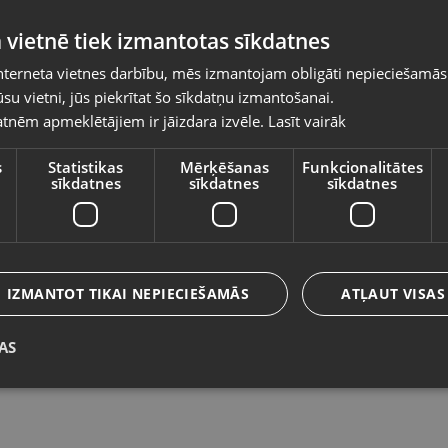
Pasūtījumi tiks piegādāti uz izvēlēto
 vietnē tiek izmantotas sīkdatnes
valsti
nterneta vietnes darbību, mēs izmantojam obligāti nepieciešamās
Vietnes saturs būs attēlots izvēlētajā valodā
su vietni, jūs piekrītat šo sīkdatņu izmantošanai.
Kingston 32GB USB 3.0 Flash Atmiņa
L
tnēm apmeklētājiem ir jāizdara izvēle.
Lasīt vairāk
Valsts
Saldus, Lielā iela 2
Cē
Stāvoklis Jauns (Garantija 24 mēneši)
St
s
Statistikas
Mērķēšanas
Funkcionalitātes
sīkdatnes
sīkdatnes
sīkdatnes
Valoda
13.00
€
2
Latviešu / Latvian
IZMANTOT TIKAI NEPIECIEŠAMĀS
ATĻAUT VISAS
AS
Saglabāt