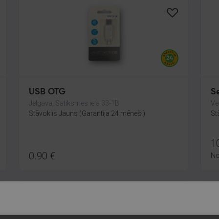
USB OTG
S
Jelgava, Satiksmes iela 33-1B
Ve
Stāvoklis Jauns (Garantija 24 mēneši)
St
1
0.90
€
N