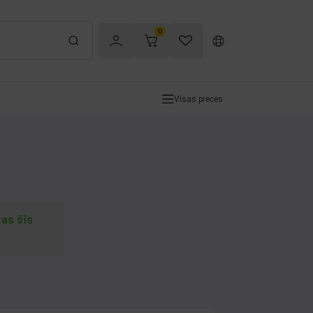
0
Visas preces
tas šīs