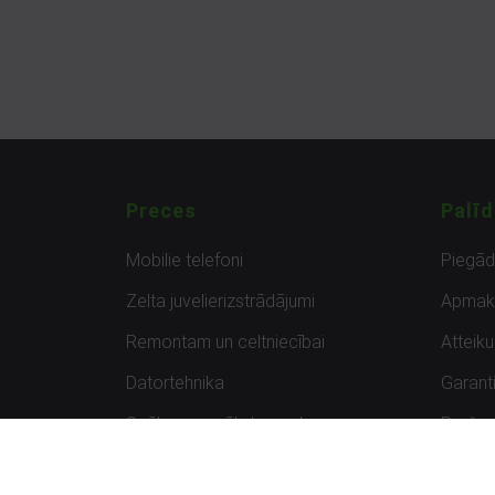
Preces
Palīd
Mobilie telefoni
Piegā
Zelta juvelierizstrādājumi
Apmak
Remontam un celtniecībai
Atteik
Datortehnika
Garanti
Spēles un spēļu konsoles
Preču 
Planšetdatori
Atsau