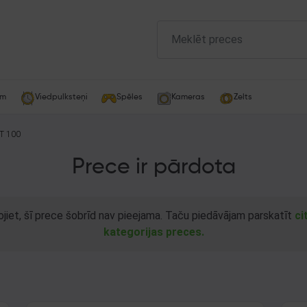
am
Viedpulksteņi
Spēles
Kameras
Zelts
T 100
Prece ir pārdota
ojiet, šī prece šobrīd nav pieejama. Taču piedāvājam parskatīt
ci
kategorijas preces.