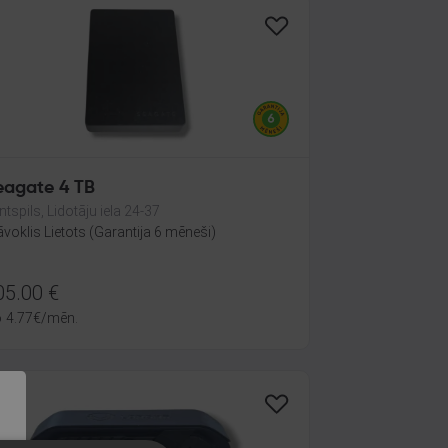
eagate 4 TB
ntspils, Lidotāju iela 24-37
āvoklis Lietots (Garantija 6 mēneši)
05.00
€
o
4.77
€
/mēn.