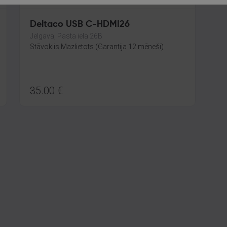
Deltaco USB C-HDMI26
Jelgava, Pasta iela 26B
Stāvoklis Mazlietots (Garantija 12 mēneši)
35.00
€