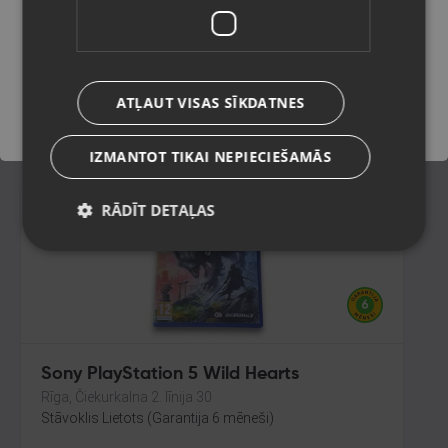
King
Gulbene, Rīgas iela 36A
Saglabāt
Stāvoklis Lietots (Garantija 6 mēneši)
ATĻAUT VISAS SĪKDATNES
11.00
€
IZMANTOT TIKAI NEPIECIEŠAMĀS
RĀDĪT DETAĻAS
Sony PlayStation 5 Wild Hearts
Rīga, Čiekurkalna 2. līnija 30
Stāvoklis Lietots (Garantija 6 mēneši)