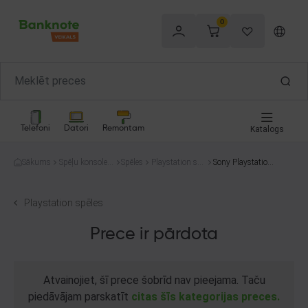
0
Telefoni
Datori
Remontam
Katalogs
Sākums
Spēļu konsoles
Spēles
Playstation spē
Sony Playstation
un spēles
les
4 Strange Brigad
e Collector's Editi
on
Playstation spēles
Prece ir pārdota
Atvainojiet, šī prece šobrīd nav pieejama. Taču
piedāvājam parskatīt
citas šīs kategorijas preces.