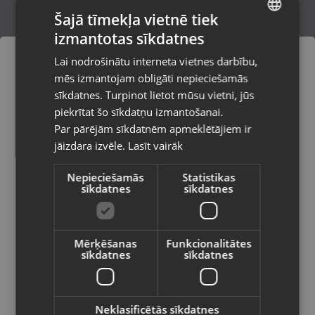
Šajā tīmekļa vietnē tiek
izmantotas sīkdatnes
LATVIAN
Sony PlayStation 5 Mato Anomalies Day
Lai nodrošinātu interneta vietnes darbību,
One Edition
RUSSIAN
mēs izmantojam obligāti nepieciešamās
Valka, Raiņa iela 12 k-601
LITHUANIAN
Stāvoklis Mazlietots (Garantija 12 mēneši)
sīkdatnes. Turpinot lietot mūsu vietni, jūs
Pasūtījumi tiks piegādāti uz
piekrītat šo sīkdatņu izmantošanai.
izvēlēto valsti
Par pārējām sīkdatnēm apmeklētājiem ir
21.00
€
jāizdara izvēle.
Lasīt vairāk
Vietnes saturs būs attēlots izvēlētajā
valodā
Nepieciešamās
Statistikas
sīkdatnes
sīkdatnes
Valsts
Mērķēšanas
Funkcionalitātes
sīkdatnes
sīkdatnes
Valoda
Latviešu / Latvian
Neklasificētās sīkdatnes
Sony PlayStation 4 Destiny The Taken