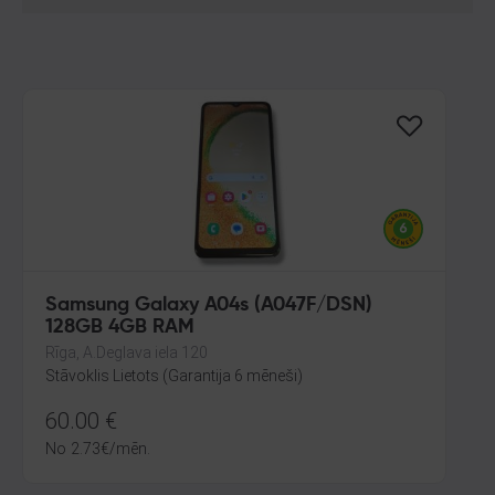
Samsung Galaxy A04s (A047F/DSN)
128GB 4GB RAM
Rīga, A.Deglava iela 120
Stāvoklis Lietots (Garantija 6 mēneši)
60.00
€
No
2.73
€
/mēn.