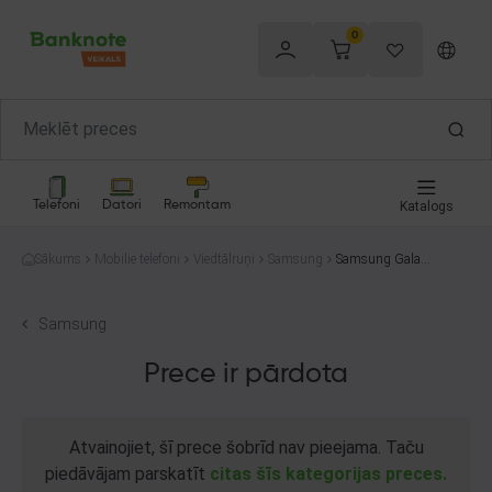
0
Telefoni
Datori
Remontam
Katalogs
Sākums
Mobilie telefoni
Viedtālruņi
Samsung
Samsung Galaxy
A10s SM-A107F
32GB
Samsung
Prece ir pārdota
Atvainojiet, šī prece šobrīd nav pieejama. Taču
piedāvājam parskatīt
citas šīs kategorijas preces.