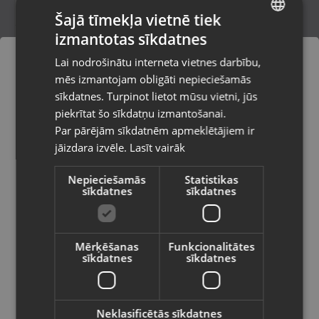
Šajā tīmekļa vietnē tiek
izmantotas sīkdatnes
LATVIAN
Samsung Galaxy S24 FE (S721B/DS)
Lai nodrošinātu interneta vietnes darbību,
128GB 8GB RAM
RUSSIAN
mēs izmantojam obligāti nepieciešamās
Rīga, Dižozolu iela 11
LITHUANIAN
Stāvoklis Lietots (Garantija 6 mēneši)
sīkdatnes. Turpinot lietot mūsu vietni, jūs
Pasūtījumi tiks piegādāti uz
piekrītat šo sīkdatņu izmantošanai.
izvēlēto valsti
290.00
€
Par pārējām sīkdatnēm apmeklētājiem ir
No
13.18
€
/mēn.
jāizdara izvēle.
Lasīt vairāk
Vietnes saturs būs attēlots izvēlētajā
valodā
Nepieciešamās
Statistikas
sīkdatnes
sīkdatnes
Valsts
Mērķēšanas
Funkcionalitātes
sīkdatnes
sīkdatnes
Valoda
Latviešu / Latvian
Neklasificētās sīkdatnes
Samsung Galaxy A14 (SM-A145R/DSN)