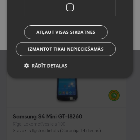
64GB 4GB RAM
Rīga, Jūrmalas gatve 30
Saglabāt
Stāvoklis Lietots (Garantija 6 mēneši)
60.00
€
ATĻAUT VISAS SĪKDATNES
No
2.73
€
/mēn.
IZMANTOT TIKAI NEPIECIEŠAMĀS
RĀDĪT DETAĻAS
Samsung S4 Mini GT-I8260
Rīga, Lokomotīves iela 100
Stāvoklis Ilgstoši lietots (Garantija 14 dienas)