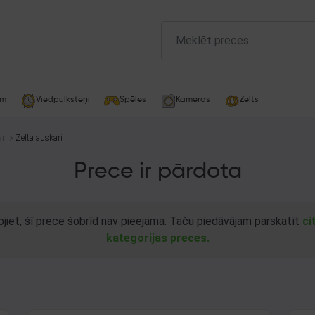
am
Viedpulksteņi
Spēles
Kameras
Zelts
ri
Zelta auskari
Prece ir pārdota
ojiet, šī prece šobrīd nav pieejama. Taču piedāvājam parskatīt
ci
kategorijas preces.