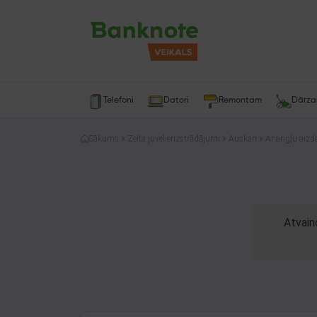
Telefoni
Datori
Remontam
Dārz
Sākums
Zelta juvelierizstrādājumi
Auskari
Ar angļu aizda
Atvain