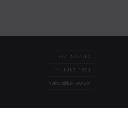
+371 27777762
P.-Pk. 09:00 - 18:00
veikals@banknote.lv
a