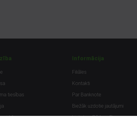
zība
Informācija
de
Filiāles
sa
Kontakti
uma tiesības
Par Banknote
ja
Biežāk uzdotie jautājumi
uzpirkšana
Lietots – Pārbaudīts
ksmes
Noteikumi un privātuma politik