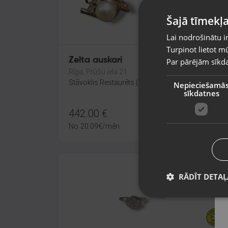
Šajā tīmekļa
Lai nodrošinātu i
Turpinot lietot mū
Zelta auskari
Par pārējām sīkda
Rīga, Prūšu iela 21
Stāvoklis Restaurēts (Garantija 24 mēneši)
Nepieciešamā
sīkdatnes
442.00
€
No
20.09
€
/mēn.
RĀDĪT DETAĻ