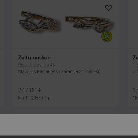
Zelta auskari
Ze
Rīga, Juglas iela 45
Rī
Stāvoklis Restaurēts (Garantija 24 mēneši)
St
247.00
€
1
No
11.23
€
/mēn.
N