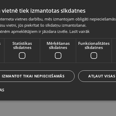
Pasūtījumi tiks piegādāti uz izvēlēto
 vietnē tiek izmantotas sīkdatnes
valsti
nterneta vietnes darbību, mēs izmantojam obligāti nepieciešamās
Vietnes saturs būs attēlots izvēlētajā valodā
su vietni, jūs piekrītat šo sīkdatņu izmantošanai.
Zelta auskari
Ze
tnēm apmeklētājiem ir jāizdara izvēle.
Lasīt vairāk
Valsts
Gulbene, Rīgas iela 36A
Li
Stāvoklis Restaurēts (Garantija 24 mēneši)
St
s
Statistikas
Mērķēšanas
Funkcionalitātes
sīkdatnes
sīkdatnes
sīkdatnes
466.00
€
1
Valoda
No
21.19
€
/mēn.
N
Latviešu / Latvian
IZMANTOT TIKAI NEPIECIEŠAMĀS
ATĻAUT VISAS
AS
Saglabāt