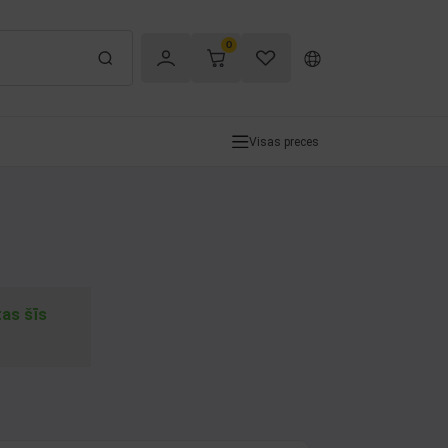
0
Visas preces
tas šīs