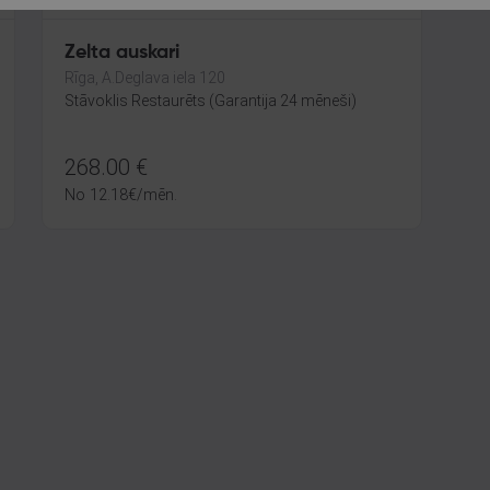
Zelta auskari
Rīga, A.Deglava iela 120
Stāvoklis Restaurēts (Garantija 24 mēneši)
268.00
€
No
12.18
€
/mēn.