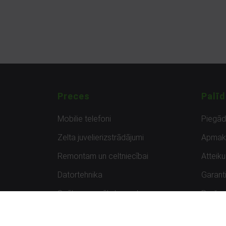
Preces
Palīd
Mobilie telefoni
Piegā
Zelta juvelierizstrādājumi
Apmak
Remontam un celtniecībai
Atteik
Datortehnika
Garanti
Spēles un spēļu konsoles
Preču 
Planšetdatori
Atsau