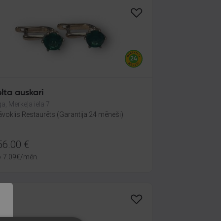
lta auskari
ga, Merķeļa iela 7
āvoklis Restaurēts (Garantija 24 mēneši)
56.00
€
o
7.09
€
/mēn.