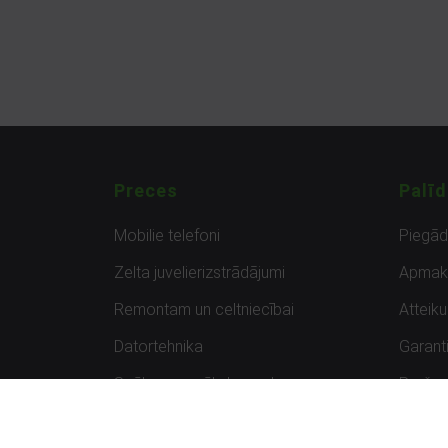
Preces
Palīd
Mobilie telefoni
Piegā
Zelta juvelierizstrādājumi
Apmak
Remontam un celtniecībai
Atteik
Datortehnika
Garanti
Spēles un spēļu konsoles
Preču 
Planšetdatori
Atsau