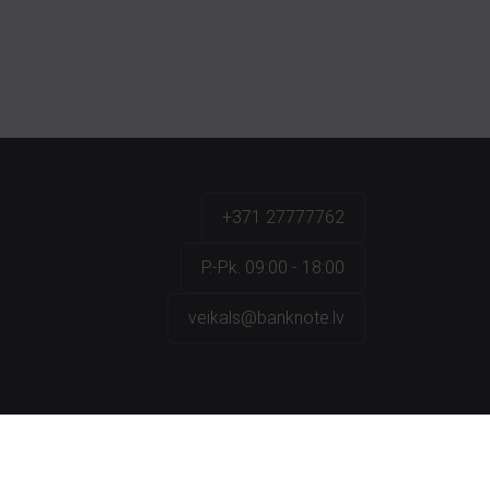
+371 27777762
P.-Pk. 09:00 - 18:00
veikals@banknote.lv
a