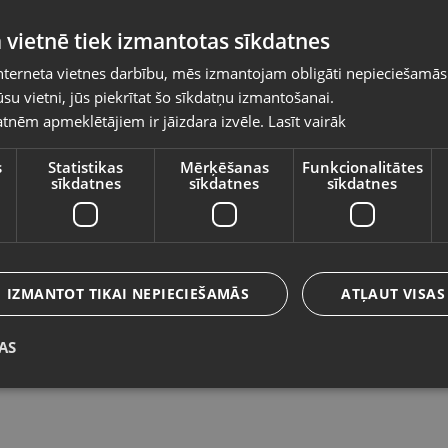
Pasūtījumi tiks piegādāti uz izvēlēto
 vietnē tiek izmantotas sīkdatnes
valsti
nterneta vietnes darbību, mēs izmantojam obligāti nepieciešamās
Vietnes saturs būs attēlots izvēlētajā valodā
su vietni, jūs piekrītat šo sīkdatņu izmantošanai.
Zelta auskari
Ze
tnēm apmeklētājiem ir jāizdara izvēle.
Lasīt vairāk
Valsts
Kuldīga, Liepājas iela 9
Da
Stāvoklis Restaurēts (Garantija 24 mēneši)
St
s
Statistikas
Mērķēšanas
Funkcionalitātes
sīkdatnes
sīkdatnes
sīkdatnes
179.00
€
1
Valoda
No
8.14
€
/mēn.
N
Latviešu / Latvian
IZMANTOT TIKAI NEPIECIEŠAMĀS
ATĻAUT VISAS
AS
Saglabāt