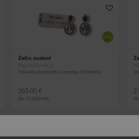
Zelta auskari
Ze
Rīga, Prūšu iela 21
Rī
Stāvoklis Restaurēts (Garantija 24 mēneši)
St
265.00
€
2
No
12.05
€
/mēn.
N