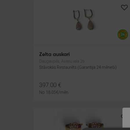
Zelta auskari
Daugavpils, Aveņu iela 26
Stāvoklis Restaurēts (Garantija 24 mēneši)
397.00
€
No
18.05
€
/mēn.