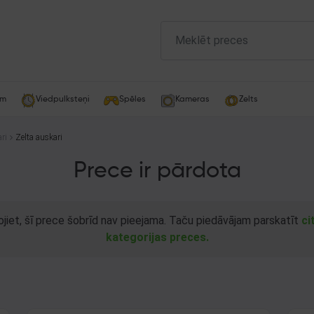
am
Viedpulksteņi
Spēles
Kameras
Zelts
ri
Zelta auskari
Prece ir pārdota
ojiet, šī prece šobrīd nav pieejama. Taču piedāvājam parskatīt
ci
kategorijas preces.