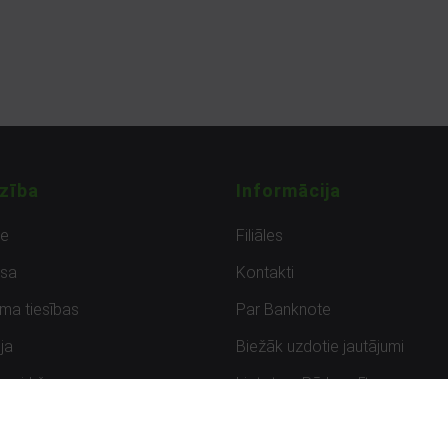
zība
Informācija
de
Filiāles
sa
Kontakti
uma tiesības
Par Banknote
ja
Biežāk uzdotie jautājumi
uzpirkšana
Lietots – Pārbaudīts
ksmes
Noteikumi un privātuma politik