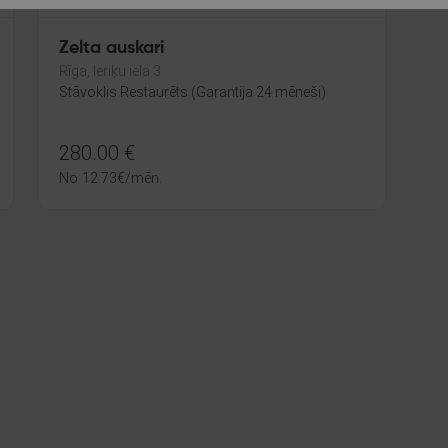
Zelta auskari
Rīga, Ieriķu iela 3
Stāvoklis Restaurēts (Garantija 24 mēneši)
280.00
€
No
12.73
€
/mēn.