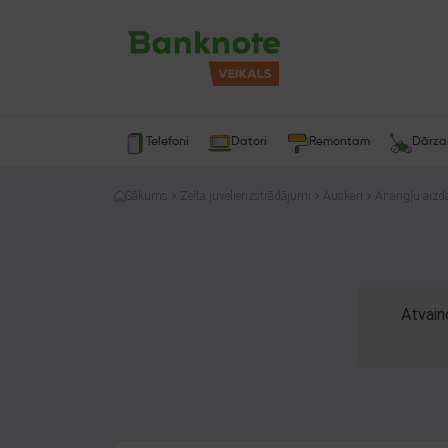
Telefoni
Datori
Remontam
Dārz
Sākums
Zelta juvelierizstrādājumi
Auskari
Ar angļu aizda
Atvain