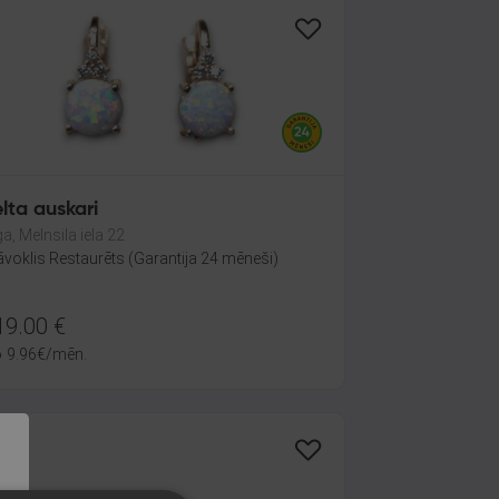
lta auskari
ga, Melnsila iela 22
āvoklis Restaurēts (Garantija 24 mēneši)
19.00
€
o
9.96
€
/mēn.