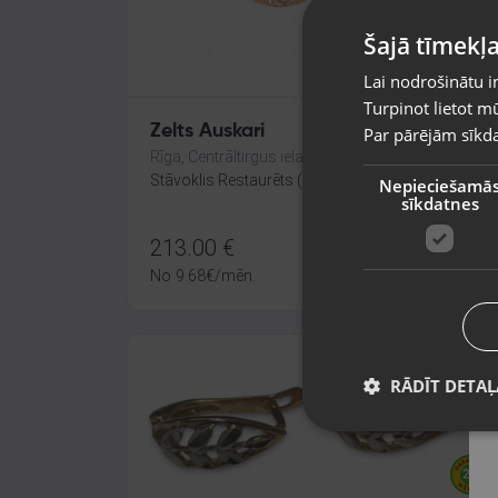
Šajā tīmekļa
Lai nodrošinātu i
Turpinot lietot mū
Zelts Auskari
Par pārējām sīkda
Rīga, Centrāltirgus iela 3
Stāvoklis Restaurēts (Garantija 24 mēneši)
Nepieciešamā
sīkdatnes
213.00
€
No
9.68
€
/mēn.
RĀDĪT DETAĻ