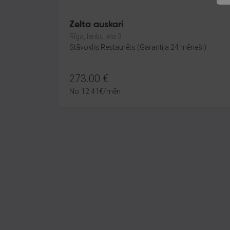
Zelta auskari
Rīga, Ieriķu iela 3
Stāvoklis Restaurēts (Garantija 24 mēneši)
273.00
€
No
12.41
€
/mēn.