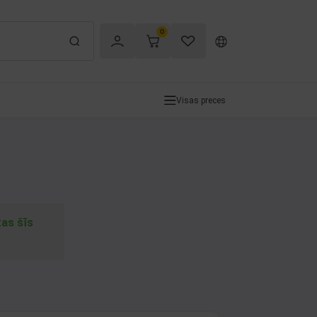
0
Visas preces
tas šīs