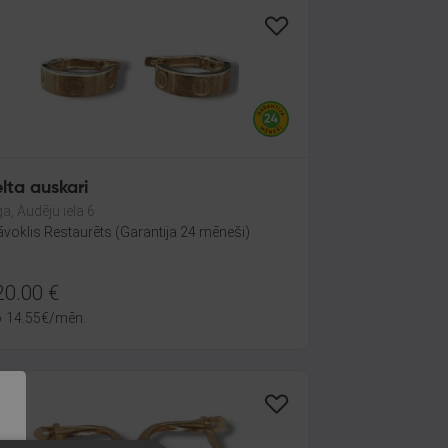
lta auskari
ga, Audēju iela 6
āvoklis Restaurēts (Garantija 24 mēneši)
20.00
€
o
14.55
€
/mēn.