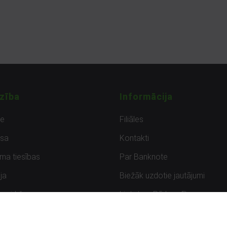
zība
Informācija
de
Filiāles
sa
Kontakti
uma tiesības
Par Banknote
ja
Biežāk uzdotie jautājumi
uzpirkšana
Lietots – Pārbaudīts
ksmes
Noteikumi un privātuma politik