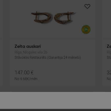
Zelta auskari
Ze
Rīga, Nīcgales iela 2b
Rī
Stāvoklis Restaurēts (Garantija 24 mēneši)
St
147.00
€
3
No
6.68
€
/mēn.
N