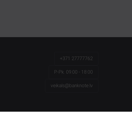
+371 27777762
P.-Pk. 09:00 - 18:00
veikals@banknote.lv
a