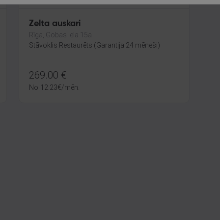
Zelta auskari
Rīga, Gobas iela 15a
Stāvoklis Restaurēts (Garantija 24 mēneši)
269.00
€
No
12.23
€
/mēn.