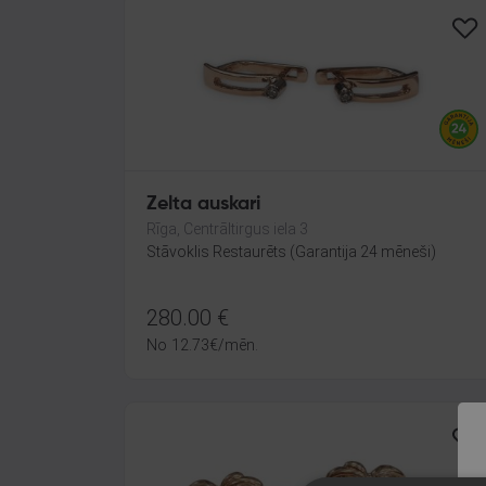
Zelta auskari
Rīga, Centrāltirgus iela 3
Stāvoklis Restaurēts (Garantija 24 mēneši)
280.00
€
No
12.73
€
/mēn.