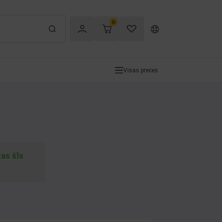
0
Visas preces
tas šīs