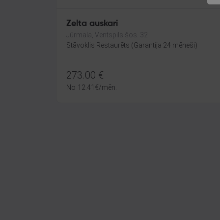
Zelta auskari
Jūrmala, Ventspils šos. 32
Stāvoklis Restaurēts (Garantija 24 mēneši)
273.00
€
No
12.41
€
/mēn.