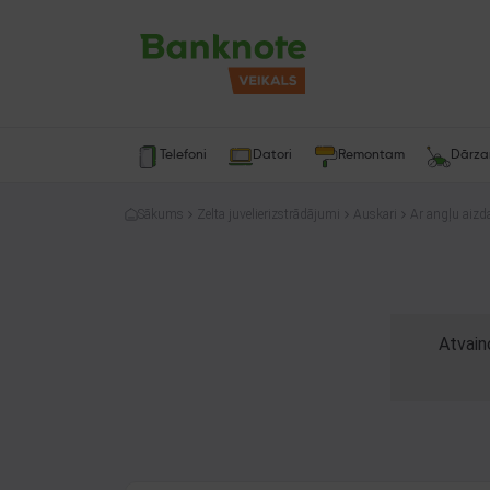
Telefoni
Datori
Remontam
Dārz
Sākums
Zelta juvelierizstrādājumi
Auskari
Ar angļu aizda
Atvain