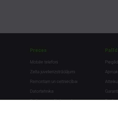
Preces
Palīd
Mobilie telefoni
Piegā
Zelta juvelierizstrādājumi
Apmak
Remontam un celtniecībai
Atteik
Datortehnika
Garanti
Spēles un spēļu konsoles
Preču 
Planšetdatori
Atsau