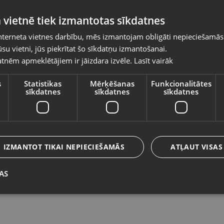
Pasūtījumi tiks piegādāti uz izvēlēto
 vietnē tiek izmantotas sīkdatnes
valsti
nterneta vietnes darbību, mēs izmantojam obligāti nepieciešamās
Vietnes saturs būs attēlots izvēlētajā valodā
su vietni, jūs piekrītat šo sīkdatņu izmantošanai.
Zelta Auskari
Ze
tnēm apmeklētājiem ir jāizdara izvēle.
Lasīt vairāk
Valsts
Jūrmala, Ventspils šos. 32
Je
Stāvoklis Restaurēts (Garantija 24 mēneši)
St
s
Statistikas
Mērķēšanas
Funkcionalitātes
sīkdatnes
sīkdatnes
sīkdatnes
541.00
€
1
Valoda
No
24.60
€
/mēn.
N
Latviešu / Latvian
IZMANTOT TIKAI NEPIECIEŠAMĀS
ATĻAUT VISAS
AS
Saglabāt