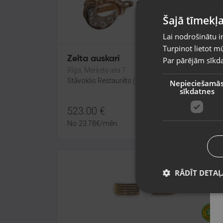
Šajā tīmekļa
Lai nodrošinātu i
Turpinot lietot mū
Zelta auskari
Par pārējām sīkda
Rīga, Merķeļa iela 7
Stāvoklis Restaurēts (Garantija 24 mēneši)
Nepieciešamā
sīkdatnes
523.00
€
No
23.78
€
/mēn.
RĀDĪT DETAĻ