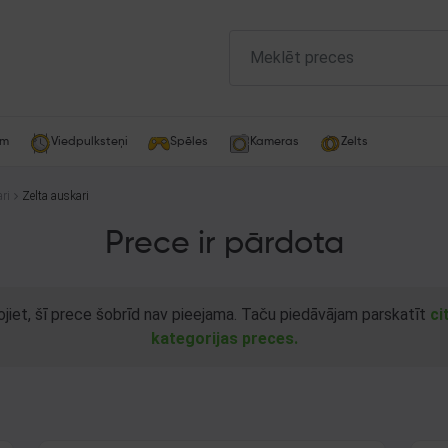
am
Viedpulksteņi
Spēles
Kameras
Zelts
ri
Zelta auskari
Prece ir pārdota
ojiet, šī prece šobrīd nav pieejama. Taču piedāvājam parskatīt
ci
kategorijas preces.