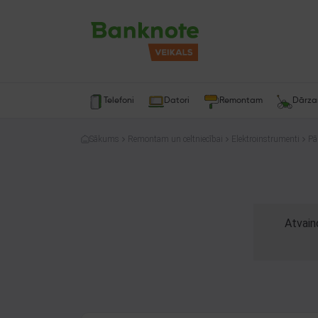
Telefoni
Datori
Remontam
Dārz
Sākums
Remontam un celtniecībai
Elektroinstrumenti
Pā
Atvain