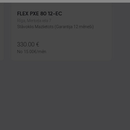
FLEX PXE 80 12-EC
Rīga, Merķeļa iela 7
Stāvoklis Mazlietots (Garantija 12 mēneši)
330.00
€
No
15.00
€
/mēn.