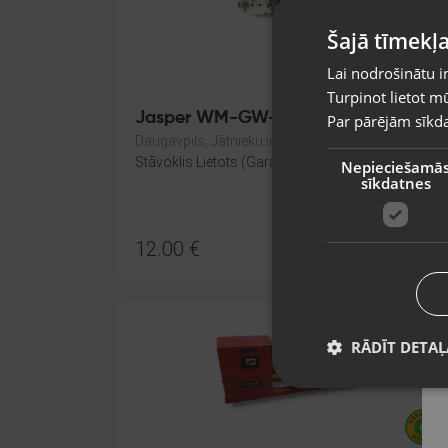
Šajā tīmekļa
Lai nodrošinātu i
Turpinot lietot mū
Jasper WM-GW-800
Par pārējām sīkda
Daugavpils, Jātnieku iela 78-1B
Stāvoklis Lietots (Garantija 6 mēneši)
Nepieciešamā
sīkdatnes
12.00
€
RĀDĪT DETAĻ