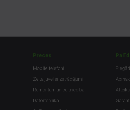
Preces
Palīd
Mobilie telefoni
Piegā
Zelta juvelierizstrādājumi
Apmak
Remontam un celtniecībai
Atteik
Datortehnika
Garanti
Spēles un spēļu konsoles
Preču 
Planšetdatori
Atsau