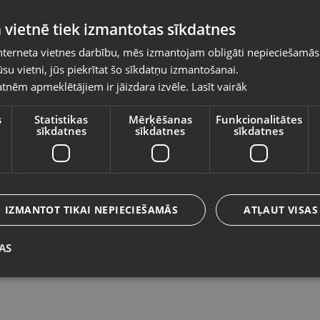
Pasūtījumi tiks piegādāti uz izvēlēto
 vietnē tiek izmantotas sīkdatnes
valsti
nterneta vietnes darbību, mēs izmantojam obligāti nepieciešamās
Vietnes saturs būs attēlots izvēlētajā valodā
su vietni, jūs piekrītat šo sīkdatņu izmantošanai.
Pulētājs MaxShine M1000
E
tnēm apmeklētājiem ir jāizdara izvēle.
Lasīt vairāk
Valsts
Valmiera, Cēsu iela 11
Rī
Stāvoklis Jauns (Garantija 24 mēneši)
St
s
Statistikas
Mērķēšanas
Funkcionalitātes
sīkdatnes
sīkdatnes
sīkdatnes
120.00
€
5
Valoda
No
5.46
€
/mēn.
N
Latviešu / Latvian
IZMANTOT TIKAI NEPIECIEŠAMĀS
ATĻAUT VISAS
AS
Saglabāt