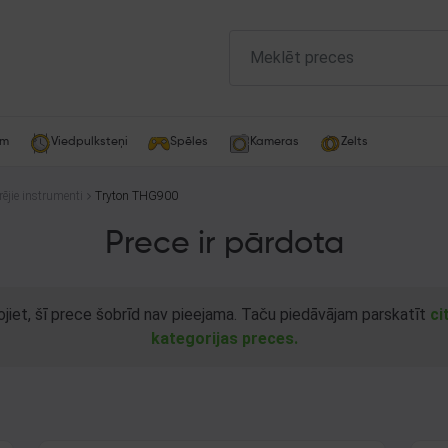
am
Viedpulksteņi
Spēles
Kameras
Zelts
rējie instrumenti
Tryton THG900
Prece ir pārdota
ojiet, šī prece šobrīd nav pieejama. Taču piedāvājam parskatīt
ci
kategorijas preces.