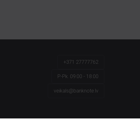
+371 27777762
P.-Pk. 09:00 - 18:00
veikals@banknote.lv
a