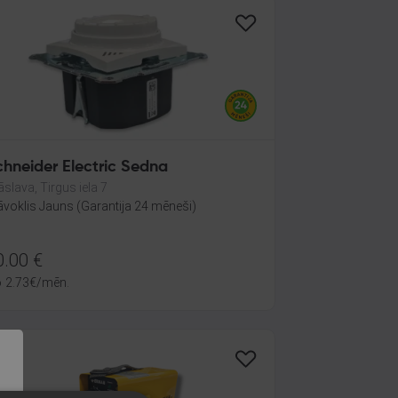
Schneider Electric Sedna
āslava, Tirgus iela 7
āvoklis Jauns (Garantija 24 mēneši)
0.00
€
o
2.73
€
/mēn.