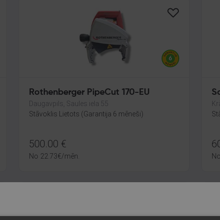
Rothenberger PipeCut 170-EU
Daugavpils, Saules iela 55
Kr
Stāvoklis Lietots (Garantija 6 mēneši)
St
500.00
€
6
No
22.73
€
/mēn.
N