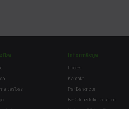
zība
Informācija
de
Filiāles
sa
Kontakti
uma tiesības
Par Banknote
ja
Biežāk uzdotie jautājumi
uzpirkšana
Lietots – Pārbaudīts
ksmes
Noteikumi un privātuma politik