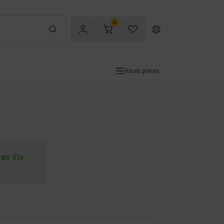
0
Visas preces
tas šīs